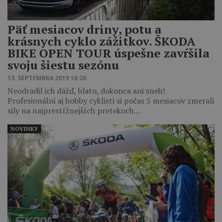
Päť mesiacov driny, potu a
krásnych cyklo zážitkov. ŠKODA
BIKE OPEN TOUR úspešne zavŕšila
svoju šiestu sezónu
13. SEPTEMBRA 2019 10:20
Neodradil ich dážď, blato, dokonca ani sneh!
Profesionálni aj hobby cyklisti si počas 5 mesiacov zmerali
sily na najprestížnejších pretekoch…
NOVINKY