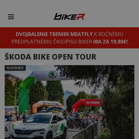
DVOJBALENIE TRENIEK MEATFLY
K ROČNÉMU
PREDPLATNÉMU ČASOPISU BIKER
IBA ZA 19,80€!
ŠKODA BIKE OPEN TOUR
NOVINKY