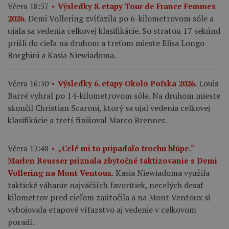
Včera 18:57
Výsledky 8. etapy Tour de France Femmes
Demi Vollering zvíťazila po 6-kilometrovom sóle a
2026.
ujala sa vedenia celkovej klasifikácie. So stratou 17 sekúnd
prišli do cieľa na druhom a treťom mieste Elisa Longo
Borghini a Kasia Niewiadoma.
Louis
Včera 16:30
Výsledky 6. etapy Okolo Poľska 2026.
Barré vyhral po 14-kilometrovom sóle. Na druhom mieste
skončil Christian Scaroni, ktorý sa ujal vedenia celkovej
klasifikácie a tretí finišoval Marco Brenner.
Včera 12:48
„Celé mi to pripadalo trochu hlúpe.“
Marlen Reusser priznala zbytočné taktizovanie s Demi
Kasia Niewiadoma využila
Vollering na Mont Ventoux.
taktické váhanie najväčších favoritiek, necelých desať
kilometrov pred cieľom zaútočila a na Mont Ventoux si
vybojovala etapové víťazstvo aj vedenie v celkovom
poradí.