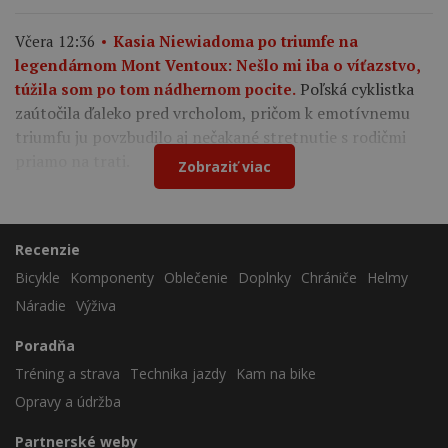
Včera 12:36
Kasia Niewiadoma po triumfe na
legendárnom Mont Ventoux: Nešlo mi iba o víťazstvo,
Poľská cyklistka
túžila som po tom nádhernom pocite.
zaútočila ďaleko pred vrcholom, pričom k emotívnemu
triumfu ju povzbudilo aj nečakané stretnutie s rodičmi
priamo na trati.
Zobraziť viac
Recenzie
Bicykle
Komponenty
Oblečenie
Doplnky
Chrániče
Helmy
Náradie
Výživa
Poradňa
Tréning a strava
Technika jazdy
Kam na bike
Opravy a údržba
Partnerské weby