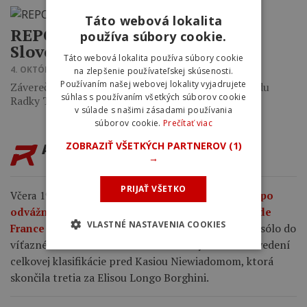
Táto webová lokalita
REPORT: ŠKODA maratón
používa súbory cookie.
Slovenský raj
Táto webová lokalita používa súbory cookie
4. OKTÓBRA 2016 15:55
na zlepšenie používateľskej skúsenosti.
Používaním našej webovej lokality vyjadrujete
Záverečné kolo ŠKODA BIKE OPEN TOUR, z pohľadu
súhlas s používaním všetkých súborov cookie
Radky Tabačkovej.
v súlade s našimi zásadami používania
súborov cookie.
Prečítať viac
ZOBRAZIŤ VŠETKÝCH PARTNEROV
(1)
AKTUALITY
→
PRIJAŤ VŠETKO
Včera 19:04
Demi Vollering ide do žltého dresu po
odvážnom útoku a víťazstve v ôsmej etape Tour de
VLASTNÉ NASTAVENIA COOKIES
Vollering dotiahla 6-kilometrové sólo do
France Femmes.
víťazného konca a získala 8-sekundový náskok vo vedení
celkovej klasifikácie pred Kasiou Niewiadomom, ktorá
skončila tretia za Elisou Longo Borghini.