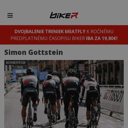
DVOJBALENIE TRENIEK MEATFLY
K ROČNÉMU
PREDPLATNÉMU ČASOPISU BIKER
IBA ZA 19,80€!
Simon Gottstein
KOMENTÁR