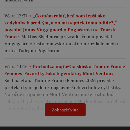
Včera 13:37
„Čo mám robiť, keď som lepší ako
kedykoľvek predtým, a on mi napriek tomu odíde?,“
povedal Jonas Vingegaard o Pogačarovi na Tour de
Mattias Skjelmose prezradil, čo mu povedal
France.
Vingegaard o rastúcom výkonnostnom rozdiele medzi
ním a Tadejom Pogačarom.
Včera 11:16
Prichádza najťažšia skúška Tour de France
Femmes. Favoritky čaká legendárny Mont Ventoux.
Siedma etapa Tour de France Femmes 2026 privedie
pretekárky na jeden z najslávnejších vrcholov cyklistiky.
Náročné stúpanie na Mont Ventoux môže rozhodnúť
súboj o žltý dres, v ktorom vedúcu Marlen Reusser delí od
Demi Vollering iba 12 sekúnd.
Zobraziť viac