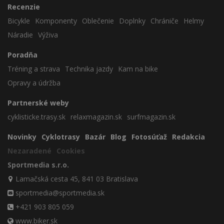
Recenzie
Bicykle
Komponenty
Oblečenie
Doplnky
Chrániče
Helmy
Náradie
Výživa
Poradňa
Tréning a strava
Technika jazdy
Kam na bike
Opravy a údržba
Partnerské weby
cyklisticke.trasy.sk
relaxmagazin.sk
surfmagazin.sk
Novinky
Cyklotrasy
Bazár
Blog
Fotosúťaž
Redakcia
Nezaradené
Cookies
Sportmedia s.r.o.
Lamačská cesta 45, 841 03 Bratislava
sportmedia@sportmedia.sk
+421 903 805 059
www.biker.sk