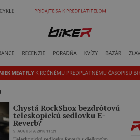
CYKLE
PRIDAJTE SA K PREDPLATITEĽOM
RANCE
RECENZIE
PORADŇA
KVÍZY
BAZÁR
ZĽA
NIEK MEATFLY
K ROČNÉMU PREDPLATNÉMU ČASOPISU BI
b
Chystá RockShox bezdrôtovú
teleskopickú sedlovku E-
Reverb?
9. AUGUSTA 2018 11:21
Teleskopickú sedlovku Reverb s dieľkovým