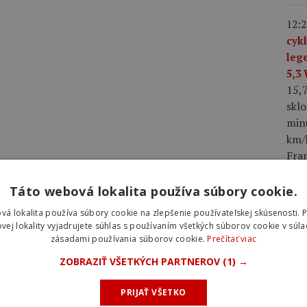
12:2
cyk
leg
5,3
15,
skl
min
km/h
Fra
dres
Táto webová lokalita používa súbory cookie.
08:0
vá lokalita používa súbory cookie na zlepšenie používateľskej skúsenosti. 
2026
vej lokality vyjadrujete súhlas s používaním všetkých súborov cookie v súla
zásadami používania súborov cookie.
Prečítať viac
hro
najl
ZOBRAZIŤ VŠETKÝCH PARTNEROV
(1) →
úvo
Laur
PRIJAŤ VŠETKO