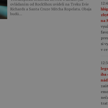
12:4
ovládaním od RockShox uvideli na Treku Evie
Richards a Santa Cruze Mitcha Ropelata. Obaja
hlú
budú…
zby
na 
využ
favo
pre
si v
v c
12:3
leg
iba 
nád
zaút
emo
neča
trat