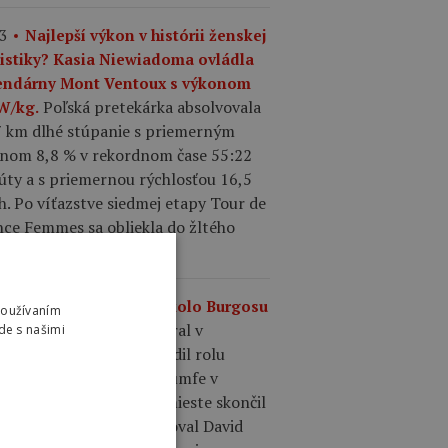
3
Najlepší výkon v histórii ženskej
listiky? Kasia Niewiadoma ovládla
endárny Mont Ventoux s výkonom
Poľská pretekárka absolvovala
 W/kg.
7 km dlhé stúpanie s priemerným
onom 8,8 % v rekordnom čase 55:22
úty a s priemernou rýchlosťou 16,5
. Po víťazstve siedmej etapy Tour de
nce Femmes sa obliekla do žltého
u.
0
Výsledky 4. etapy Okolo Burgosu
Používaním
Matthew Brennan vyhral v
.
de s našimi
madnom šprinte a potvrdil rolu
epšieho šprintéra po triumfe v
dnej etape. Na druhom mieste skončil
ence Pithie a tretí finišoval David