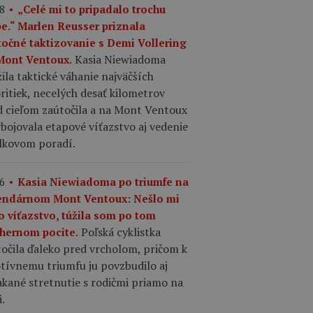
8
„Celé mi to pripadalo trochu
pe.“ Marlen Reusser priznala
točné taktizovanie s Demi Vollering
Kasia Niewiadoma
Mont Ventoux.
ila taktické váhanie najväčších
ritiek, necelých desať kilometrov
d cieľom zaútočila a na Mont Ventoux
ybojovala etapové víťazstvo aj vedenie
elkovom poradí.
6
Kasia Niewiadoma po triumfe na
endárnom Mont Ventoux: Nešlo mi
o víťazstvo, túžila som po tom
Poľská cyklistka
hernom pocite.
očila ďaleko pred vrcholom, pričom k
tívnemu triumfu ju povzbudilo aj
kané stretnutie s rodičmi priamo na
i.