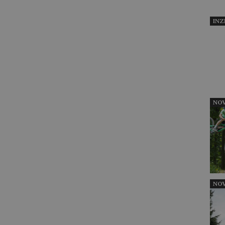
INZ
NOV
NOV