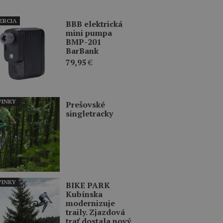
ERCIA
BBB elektrická
mini pumpa
BMP-201
BarBank
79,95
€
INKY
Prešovské
singletracky
INKY
BIKE PARK
Kubínska
modernizuje
traily. Zjazdová
trať dostala nový