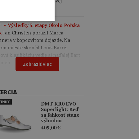
ález. V drese lídra celkovej
ifikácie je Felix Gall.
1
Výsledky 5. etapy Okolo Poľska
Jan Christen porazil Marca
.
nnera v kopcovitom dojazde. Na
om mieste skončil Louis Barré.
ovú klasifikáciu vedie aj naďalej Bart
men.
Zobraziť viac
ZERCIA
INKY
DMT KR0 EVO
Superlight: Keď
sa ľahkosť stane
výhodou
409,00
€