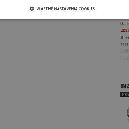
Gonz
klas
VLASTNÉ NASTAVENIA COOKIES
07:5
2026
Bre
treť
Celk
Lem
IN
NOV