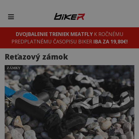
DVOJBALENIE TRENIEK MEATFLY
K ROČNÉMU
PREDPLATNÉMU ČASOPISU BIKER
IBA ZA 19,80€!
Reťazový zámok
ZÁMKY