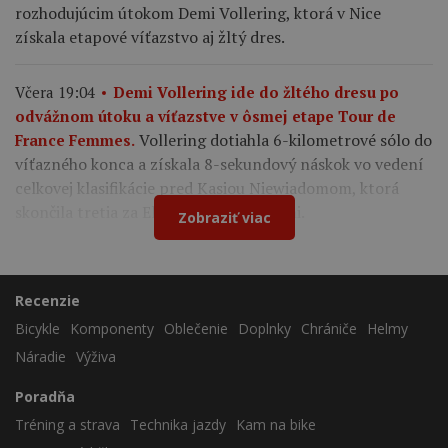
rozhodujúcim útokom Demi Vollering, ktorá v Nice
získala etapové víťazstvo aj žltý dres.
Včera 19:04
Demi Vollering ide do žltého dresu po
odvážnom útoku a víťazstve v ôsmej etape Tour de
Vollering dotiahla 6-kilometrové sólo do
France Femmes.
víťazného konca a získala 8-sekundový náskok vo vedení
celkovej klasifikácie pred Kasiou Niewiadomom, ktorá
skončila tretia za Elisou Longo Borghini.
Zobraziť viac
Recenzie
Bicykle
Komponenty
Oblečenie
Doplnky
Chrániče
Helmy
Náradie
Výživa
Poradňa
Tréning a strava
Technika jazdy
Kam na bike