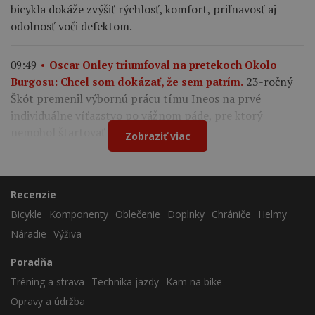
bicykla dokáže zvýšiť rýchlosť, komfort, priľnavosť aj
odolnosť voči defektom.
09:49
Oscar Onley triumfoval na pretekoch Okolo
23-ročný
Burgosu: Chcel som dokázať, že sem patrím.
Škót premenil výbornú prácu tímu Ineos na prvé
individuálne víťazstvo po vážnom páde, pre ktorý
nemohol štartovať na Tour de France.
Zobraziť viac
Recenzie
Bicykle
Komponenty
Oblečenie
Doplnky
Chrániče
Helmy
Náradie
Výživa
Poradňa
Tréning a strava
Technika jazdy
Kam na bike
Opravy a údržba