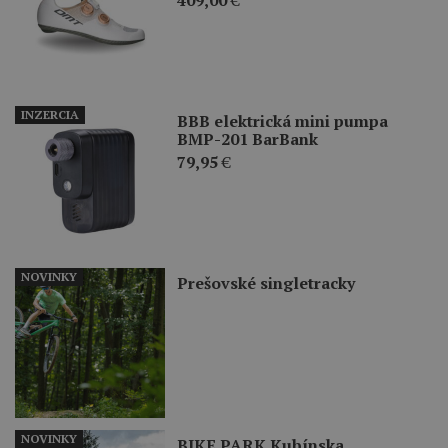
INZERCIA
BBB elektrická mini pumpa
BMP-201 BarBank
79,95
€
NOVINKY
Prešovské singletracky
NOVINKY
BIKE PARK Kubínska