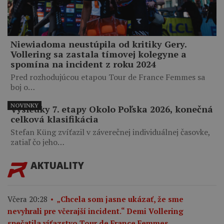
Niewiadoma neustúpila od kritiky Gery.
Vollering sa zastala tímovej kolegyne a
spomína na incident z roku 2024
Pred rozhodujúcou etapou Tour de France Femmes sa
boj o…
NOVINKY
Výsledky 7. etapy Okolo Poľska 2026, konečná
celková klasifikácia
Stefan Küng zvíťazil v záverečnej individuálnej časovke,
zatiaľ čo jeho…
AKTUALITY
Včera 20:28
„Chcela som jasne ukázať, že sme
nevyhrali pre včerajší incident.“ Demi Vollering
spečatila víťazstvo Tour de France Femmes