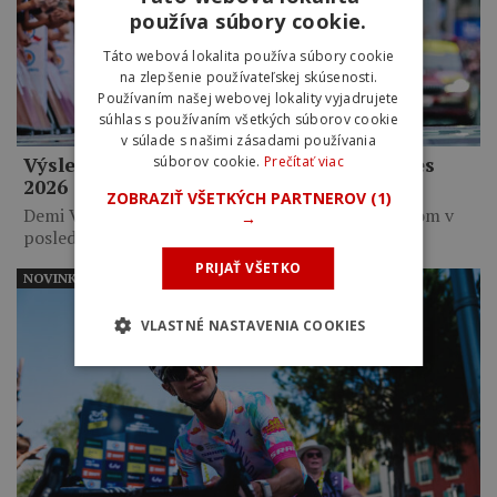
používa súbory cookie.
Táto webová lokalita používa súbory cookie
na zlepšenie používateľskej skúsenosti.
Používaním našej webovej lokality vyjadrujete
súhlas s používaním všetkých súborov cookie
v súlade s našimi zásadami používania
Výsledky 9. etapy Tour de France Femmes
súborov cookie.
Prečítať viac
2026
ZOBRAZIŤ VŠETKÝCH PARTNEROV
(1)
Demi Vollering zavŕšila zisk žltého dresu víťazstvom v
→
poslednej etape.…
PRIJAŤ VŠETKO
NOVINKY
VLASTNÉ NASTAVENIA COOKIES