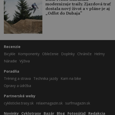
modernizuje traily. Zjazdová trať
dostala nový život a v pláne je aj
„Odľot do Dubaja“
Recenzie
Bicykle
Komponenty
Oblečenie
Doplnky
Chrániče
Helmy
Náradie
Výživa
Poradňa
Tréning a strava
Technika jazdy
Kam na bike
Opravy a údržba
Partnerské weby
cyklisticke.trasy.sk
relaxmagazin.sk
surfmagazin.sk
Novinky
Cyklotrasy
Bazár
Blog
Fotosúťaž
Redakcia