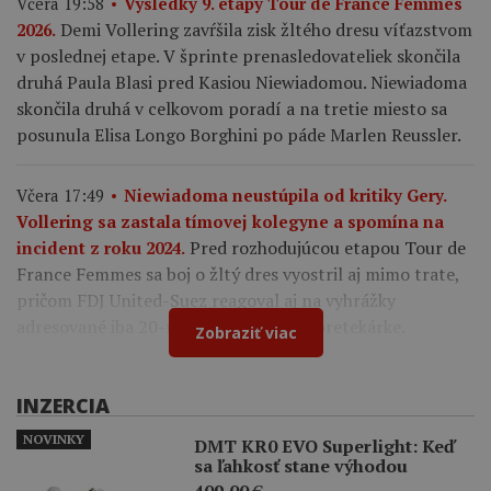
Včera 19:58
Výsledky 9. etapy Tour de France Femmes
Demi Vollering zavŕšila zisk žltého dresu víťazstvom
2026.
v poslednej etape. V šprinte prenasledovateliek skončila
druhá Paula Blasi pred Kasiou Niewiadomou. Niewiadoma
skončila druhá v celkovom poradí a na tretie miesto sa
posunula Elisa Longo Borghini po páde Marlen Reussler.
Včera 17:49
Niewiadoma neustúpila od kritiky Gery.
Vollering sa zastala tímovej kolegyne a spomína na
Pred rozhodujúcou etapou Tour de
incident z roku 2024.
France Femmes sa boj o žltý dres vyostril aj mimo trate,
pričom FDJ United-Suez reagoval aj na vyhrážky
adresované iba 20-ročnej francúzskej pretekárke.
Zobraziť viac
INZERCIA
NOVINKY
DMT KR0 EVO Superlight: Keď
sa ľahkosť stane výhodou
409,00
€