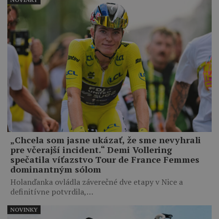
„Chcela som jasne ukázať, že sme nevyhrali
pre včerajší incident.“ Demi Vollering
spečatila víťazstvo Tour de France Femmes
dominantným sólom
Holanďanka ovládla záverečné dve etapy v Nice a
definitívne potvrdila,…
NOVINKY