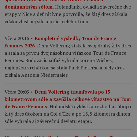
Holanďanka ovládla záverečné dve
dominantným sólom.
etapy v Nice a definitívne potvrdila, že žltý dres získala
vďaka vlastnej sile a práci celého tímu.
Včera 20:16
Kompletné výsledky Tour de France
Demi Vollering získala svoj druhý žltý dres
Femmes 2026.
a stala sa prvou dvojnásobnou víťazkou Tour de France
Femmes. Bodovaciu súťaž vyhrala Lorena Wiebes,
najlepšou vrchárkou sa stala Puck Pieterse a biely dres
získala Antonia Niedermaier.
Včera 20:03
Demi Vollering triumfovala po 15-
kilometrovom sóle a zavŕšila celkové víťazstvo na Tour
Holandská cyklistka rozhodla súboj o
de France Femmes.
žltý dres útokom na Col d’Èze a po 15,5 kilometra dlhom
sóle vyhrala aj záverečnú deviatu etapu.