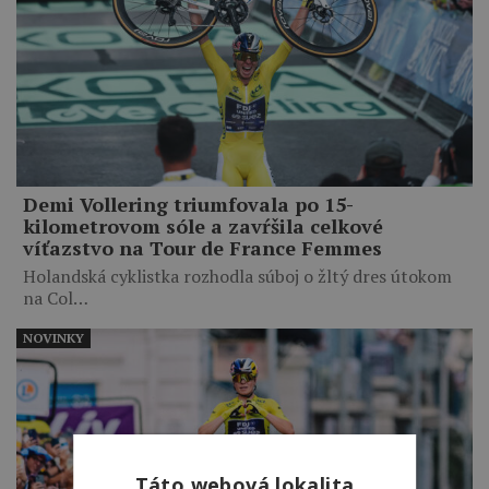
Demi Vollering triumfovala po 15-
kilometrovom sóle a zavŕšila celkové
víťazstvo na Tour de France Femmes
Holandská cyklistka rozhodla súboj o žltý dres útokom
na Col…
NOVINKY
Táto webová lokalita