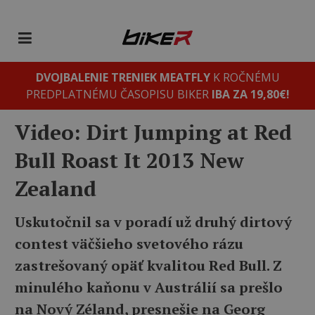
DVOJBALENIE TRENIEK MEATFLY
K ROČNÉMU
PREDPLATNÉMU ČASOPISU BIKER
IBA ZA 19,80€!
Video: Dirt Jumping at Red
Bull Roast It 2013 New
Zealand
Uskutočnil sa v poradí už druhý dirtový
contest väčšieho svetového rázu
zastrešovaný opäť kvalitou Red Bull. Z
minulého kaňonu v Austrálií sa prešlo
na Nový Zéland, presnešie na Georg