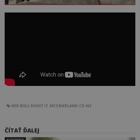
RED BULL ROAST IT 2013
BIKELAND.CO.NZ
ČÍTAŤ ĎALEJ
NOVINKY