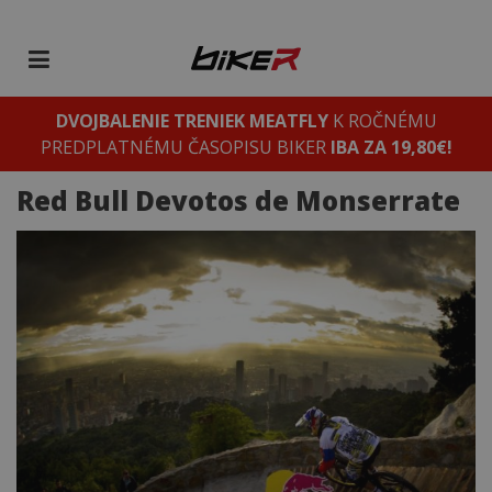
DVOJBALENIE TRENIEK MEATFLY
K ROČNÉMU
PREDPLATNÉMU ČASOPISU BIKER
IBA ZA 19,80€!
Red Bull Devotos de Monserrate