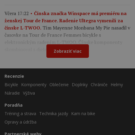
Včera 17:22
Čínska značka Winspace má premiéru na
ženskej Tour de France. Radenie Ultegra vymenili za
Tím Mayenne Monbana My Pie nasadil v
čínske L-TWOO.
časovke na Tour de France Femmes bicykle s
elektronickým radením L-TWOO. Čínske komponenty
skombinoval s dielmi Shimano a Cybrei.
Zobraziť viac
Recenzie
Bicykle
Komponenty
Oblečenie
Doplnky
Chrániče
Helmy
Náradie
Výživa
Poradňa
Tréning a strava
Technika jazdy
Kam na bike
Opravy a údržba
Partnerské weby