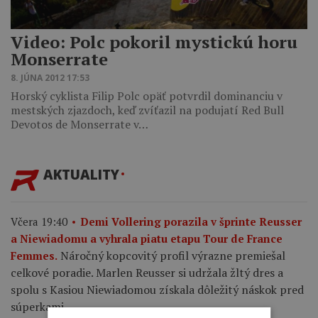
Video: Polc pokoril mystickú horu
Monserrate
8. JÚNA 2012 17:53
Horský cyklista Filip Polc opäť potvrdil dominanciu v
mestských zjazdoch, keď zvíťazil na podujatí Red Bull
Devotos de Monserrate v…
AKTUALITY
Včera 19:40
Demi Vollering porazila v šprinte Reusser
a Niewiadomu a vyhrala piatu etapu Tour de France
Náročný kopcovitý profil výrazne premiešal
Femmes.
celkové poradie. Marlen Reusser si udržala žltý dres a
spolu s Kasiou Niewiadomou získala dôležitý náskok pred
súperkami.