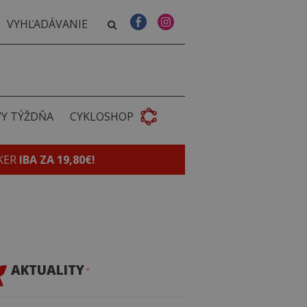
VY TÝŽDŇA
CYKLOSHOP
KER
IBA ZA 19,80€!
AKTUALITY