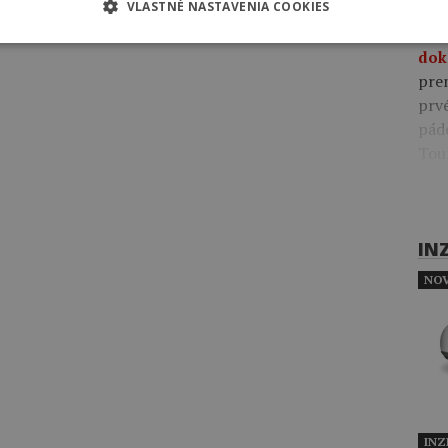
VLASTNÉ NASTAVENIA COOKIES
Včer
pre
dok
pre
prv
pád
Tou
IN
NOV
INZ