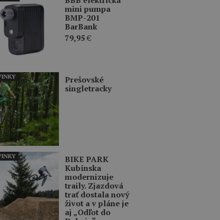
mini pumpa
BMP-201
BarBank
79,95
€
INKY
Prešovské
singletracky
INKY
BIKE PARK
Kubínska
modernizuje
traily. Zjazdová
trať dostala nový
život a v pláne je
aj „Odľot do