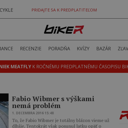
CYKLE
PRIDAJTE SA K PREDPLATITEĽOM
RANCE
RECENZIE
PORADŇA
KVÍZY
BAZÁR
ZĽA
NIEK MEATFLY
K ROČNÉMU PREDPLATNÉMU ČASOPISU BI
Fabio Wibmer s výškami
nemá problém
1. DECEMBRA 2016 15:48
To, že Fabio Wibmer je totálny blázon vieme už
dlhšie. Tentokrát však posunul latku opäť o