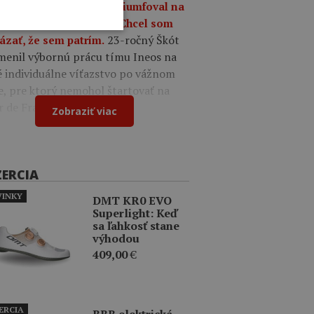
a 09:49
Oscar Onley triumfoval na
tekoch Okolo Burgosu: Chcel som
23-ročný Škót
ázať, že sem patrím.
menil výbornú prácu tímu Ineos na
é individuálne víťazstvo po vážnom
e, pre ktorý nemohol štartovať na
r de France.
Zobraziť viac
ZERCIA
INKY
DMT KR0 EVO
Superlight: Keď
sa ľahkosť stane
výhodou
409,00
€
ERCIA
BBB elektrická