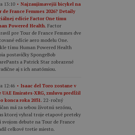
a 13:10
Najzaujímavejší bicykel na
r de France Femmes 2026? Detaily
ciálnej edície Factor One tímu
Factor
an Powered Health.
pravil pre Tour de France Femmes dve
tované edície aero modelu One.
ykle tímu Human Powered Health
bia postavičky SpongeBob
arePants a Patrick Star zobrazené
adične aj s ich anatómiou.
a 12:46
Isaac del Toro zostane v
e UAE Emirates-XRG, zmluvu predĺžil
22-ročný
do konca roka 2031.
ičan má za sebou životnú sezónu,
s ktorej vyhral troje etapové preteky
ri svojom debute na Tour de France
dil celkové tretie miesto.