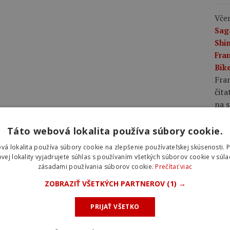
Včer
Sag
Shi
Fran
Bike
Fran
čita
na s
Táto webová lokalita používa súbory cookie.
Včer
plá
vá lokalita používa súbory cookie na zlepšenie používateľskej skúsenosti. 
rov
vej lokality vyjadrujete súhlas s používaním všetkých súborov cookie v súla
zásadami používania súborov cookie.
Prečítať viac
rýc
pláš
ZOBRAZIŤ VŠETKÝCH PARTNEROV
(1) →
rých
voči
PRIJAŤ VŠETKO