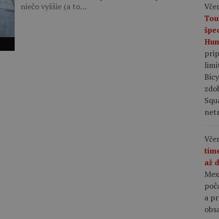
niečo vyššie (a to…
Včer
Tou
špe
Hum
pri
limi
Bic
zdo
Squ
netr
Včer
tím
až 
Mex
poča
a p
obsa