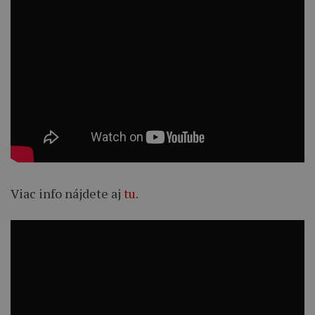
Viac info nájdete aj
tu
.