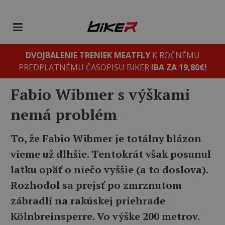
DVOJBALENIE TRENIEK MEATFLY
K ROČNÉMU
PREDPLATNÉMU ČASOPISU BIKER
IBA ZA 19,80€!
Fabio Wibmer s výškami
nemá problém
To, že Fabio Wibmer je totálny blázon
vieme už dlhšie. Tentokrát však posunul
latku opäť o niečo vyššie (a to doslova).
Rozhodol sa prejsť po zmrznutom
zábradlí na rakúskej priehrade
Kölnbreinsperre. Vo výške 200 metrov.