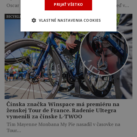
PRIJAŤ VŠETKO
Oscar Onley triumfoval na vrchole Valle del Sol, keď v…
BICYKLE PROFESIONÁLNYCH CYKLISTOV
VLASTNÉ NASTAVENIA COOKIES
Čínska značka Winspace má premiéru na
ženskej Tour de France. Radenie Ultegra
vymenili za čínske L-TWOO
Tím Mayenne Monbana My Pie nasadil v časovke na
Tour…