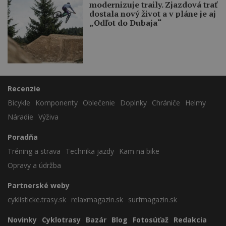
modernizuje traily. Zjazdová trať
dostala nový život a v pláne je aj
„Odľot do Dubaja“
Recenzie
Bicykle
Komponenty
Oblečenie
Doplnky
Chrániče
Helmy
Náradie
Výživa
Poradňa
Tréning a strava
Technika jazdy
Kam na bike
Opravy a údržba
Partnerské weby
cyklisticke.trasy.sk
relaxmagazin.sk
surfmagazin.sk
Novinky
Cyklotrasy
Bazár
Blog
Fotosúťaž
Redakcia