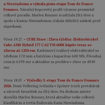
a Niewiadomu a vyhrala piatu etapu Tour de France
Náročný kopcovitý profil výrazne premiešal
Femmes.
celkové poradie. Marlen Reusser si udržala žltý dres a
spolu s Kasiou Niewiadomou získala dôležitý náskok pred
súperkami.
Včera 19:27
CUBE Store | Zľava týždňa: Elektrobicykel
Cube AMS Hybrid 177 C:62 TM 600X kúpite teraz so
Karbónový trailový elektrobicykel so
zľavou až 1250 eur.
zdvihom 170 mm a batériou s kapacitou 600 Wh. Pôvodná
cena je 6199 eur a aktuálne sa predáva v zľave za 4949
eur.
Včera 18:07
Výsledky 5. etapy Tour de France Femmes
Demi Vollering zvíťazila v šprinte troch pretekárok
2026.
a zároveň favoritiek na žltý dres. Na druhom mieste
skončila Marlen Reusser, ktorá aktuálne vedie celkovú
klasifikáciu a tretia finišovala Kasia Niewiadoma.