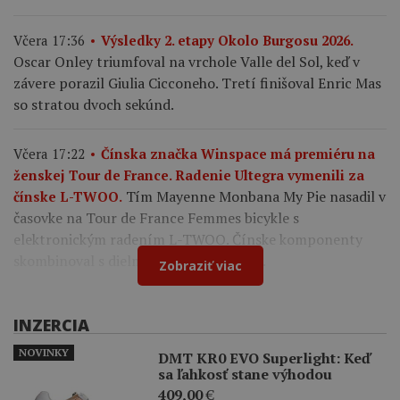
Včera 17:36
Výsledky 2. etapy Okolo Burgosu 2026.
Oscar Onley triumfoval na vrchole Valle del Sol, keď v
závere porazil Giulia Cicconeho. Tretí finišoval Enric Mas
so stratou dvoch sekúnd.
Včera 17:22
Čínska značka Winspace má premiéru na
ženskej Tour de France. Radenie Ultegra vymenili za
Tím Mayenne Monbana My Pie nasadil v
čínske L-TWOO.
časovke na Tour de France Femmes bicykle s
elektronickým radením L-TWOO. Čínske komponenty
skombinoval s dielmi Shimano a Cybrei.
Zobraziť viac
INZERCIA
NOVINKY
DMT KR0 EVO Superlight: Keď
sa ľahkosť stane výhodou
409,00
€