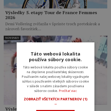
Výsledky 5. etapy Tour de France Femmes
2026
Demi Vollering zvíťazila v šprinte troch pretekárok a
zároveň favoritiek…
NOVINKY
Táto webová lokalita
používa súbory cookie.
Táto webová lokalita používa súbory cookie
na zlepšenie používateľskej skúsenosti.
Používaním našej webovej lokality vyjadrujete
súhlas s používaním všetkých súborov cookie
v súlade s našimi zásadami používania
súborov cookie.
Prečítať viac
ZOBRAZIŤ VŠETKÝCH PARTNEROV
(1)
→
Výsledky 2. etapy Okolo Burgosu 2026