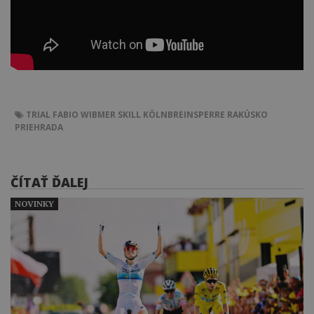
TRIAL
FABIO WIBMER
SKILL
KÖLNBREINSPERRE
RAKÚSKO
PRIEHRADA
ČÍTAŤ ĎALEJ
NOVINKY