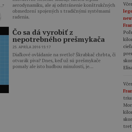
Včer
aerodynamiku, ale aj odstránenie konštrukčných
obmedzení spojených s tradičnými systémami
leg
radenia.
neu
Fra
Čo sa dá vyrobiť z
Poľs
nepotrebného prešmykača
kil
cieľ
25. APRÍLA 2016 15:17
pre
Diaľkové ovládanie na svetlo? Škrabkač chrbta, či
skon
otvarák piva? Dnes, keď už sú prešmykače
pomaly ale isto hudbou minulosti, je…
Elis
Včer
Fra
tri
Mon
kil
sko
tret