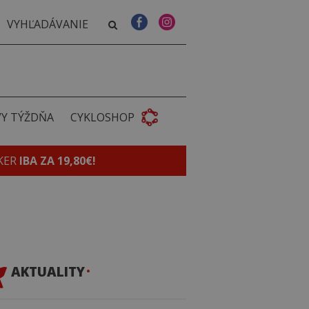
VY TÝŽDŇA
CYKLOSHOP
KER
IBA ZA 19,80€!
AKTUALITY