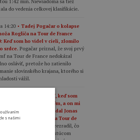
tou 1:42 min. Niewiadoma sa tiež
ala do vedenia celkovej klasifikácie.
a 14:20
Tadej Pogačar o kolapse
moža Rogliča na Tour de France
: Keď som ho videl v cieli, zlomilo
Pogačar priznal, že svoj prvý
o srdce.
umf na Tour de France nedokázal
no osláviť, pretože ho zatienilo
manie slovinského krajana, ktorého si
ladosti vážil.
a 13:37
„Čo mám robiť, keď som
ší ako kedykoľvek predtým, a on mi
riek tomu odíde?,“ povedal Jonas
Používaním
gegaard o Pogačarovi na Tour de
de s našimi
Mattias Skjelmose prezradil, čo
nce.
povedal Vingegaard o rastúcom