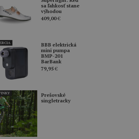
sa ľahkosť stane
výhodou
409,00
€
ERCIA
BBB elektrická
mini pumpa
BMP-201
BarBank
79,95
€
INKY
Prešovské
singletracky