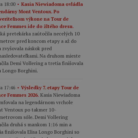
a 18:00
Kasia Niewiadoma ovládla
endárny Mont Ventoux. Po
veriteľnom výkone na Tour de
nce Femmes ide do žltého dresu.
ká pretekárka zaútočila necelých 10
ometrov pred koncom etapy a až do
a zvyšovala náskok pred
nasledovateľkami. Na druhom mieste
čila Demi Vollering a tretia finišovala
a Longo Borghini.
a 17:46
Výsledky 7. etapy Tour de
Kasia Niewiadoma
nce Femmes 2026.
umfovala na legendárnom vrchole
t Ventoux po takmer 10-
ometrovom sóle. Demi Vollering
nčila druhá s mankom 1:16 min a
ia finišovala Elisa Longo Borghini so