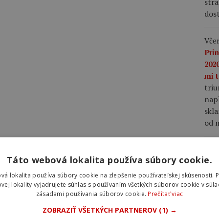
stra
dost
Včer
Pri
2020
mi t
tri
napl
skla
od m
Včer
Táto webová lokalita používa súbory cookie.
lep
nap
vá lokalita používa súbory cookie na zlepšenie používateľskej skúsenosti. 
Vin
vej lokality vyjadrujete súhlas s používaním všetkých súborov cookie v súla
zásadami používania súborov cookie.
Prečítať viac
Fra
mu 
ZOBRAZIŤ VŠETKÝCH PARTNEROV
(1) →