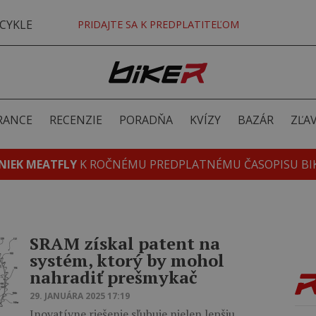
CYKLE
PRIDAJTE SA K PREDPLATITEĽOM
RANCE
RECENZIE
PORADŇA
KVÍZY
BAZÁR
ZĽA
NIEK MEATFLY
K ROČNÉMU PREDPLATNÉMU ČASOPISU BI
SRAM získal patent na
systém, ktorý by mohol
nahradiť prešmykač
29. JANUÁRA 2025 17:19
Inovatívne riešenie sľubuje nielen lepšiu