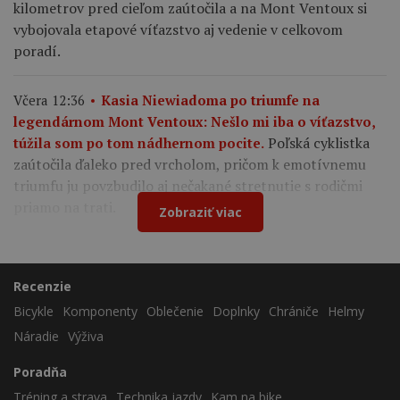
kilometrov pred cieľom zaútočila a na Mont Ventoux si
vybojovala etapové víťazstvo aj vedenie v celkovom
poradí.
Včera 12:36
Kasia Niewiadoma po triumfe na
legendárnom Mont Ventoux: Nešlo mi iba o víťazstvo,
Poľská cyklistka
túžila som po tom nádhernom pocite.
zaútočila ďaleko pred vrcholom, pričom k emotívnemu
triumfu ju povzbudilo aj nečakané stretnutie s rodičmi
priamo na trati.
Zobraziť viac
Recenzie
Bicykle
Komponenty
Oblečenie
Doplnky
Chrániče
Helmy
Náradie
Výživa
Poradňa
Tréning a strava
Technika jazdy
Kam na bike