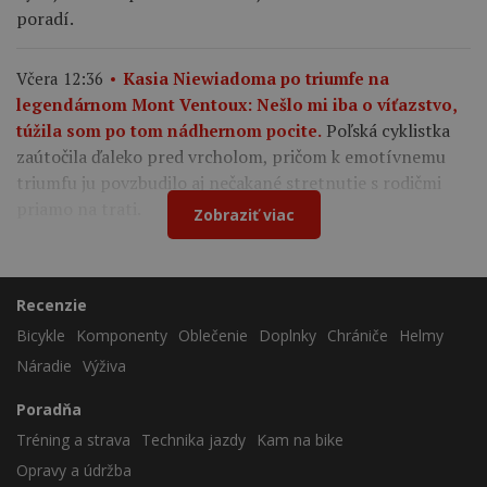
poradí.
Včera 12:36
Kasia Niewiadoma po triumfe na
legendárnom Mont Ventoux: Nešlo mi iba o víťazstvo,
Poľská cyklistka
túžila som po tom nádhernom pocite.
zaútočila ďaleko pred vrcholom, pričom k emotívnemu
triumfu ju povzbudilo aj nečakané stretnutie s rodičmi
priamo na trati.
Zobraziť viac
Recenzie
Bicykle
Komponenty
Oblečenie
Doplnky
Chrániče
Helmy
Náradie
Výživa
Poradňa
Tréning a strava
Technika jazdy
Kam na bike
Opravy a údržba