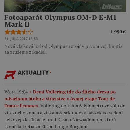
Fotoaparát Olympus OM-D E-M1
Mark II
1 990
€
31. JÚLA 2017 13:53
Nová vlajková loď od Olympusu stojí v prvom voji hnutia
za zrušenie zrkadiel.
AKTUALITY
Včera 19:04
Demi Vollering ide do žltého dresu po
odvážnom útoku a víťazstve v ôsmej etape Tour de
Vollering dotiahla 6-kilometrové sólo do
France Femmes.
víťazného konca a získala 8-sekundový náskok vo vedení
celkovej klasifikácie pred Kasiou Niewiadomom, ktorá
skončila tretia za Elisou Longo Borghini.