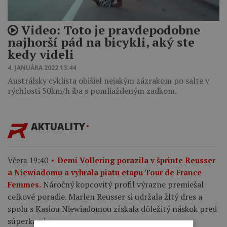
Video: Toto je pravdepodobne
najhorší pád na bicykli, aký ste
kedy videli
4. JANUÁRA 2022 13:44
Austrálsky cyklista obišiel nejakým zázrakom po salte v
rýchlosti 50km/h iba s pomliaždeným zadkom.
AKTUALITY
Včera 19:40
Demi Vollering porazila v šprinte Reusser
a Niewiadomu a vyhrala piatu etapu Tour de France
Náročný kopcovitý profil výrazne premiešal
Femmes.
celkové poradie. Marlen Reusser si udržala žltý dres a
spolu s Kasiou Niewiadomou získala dôležitý náskok pred
súperkami.