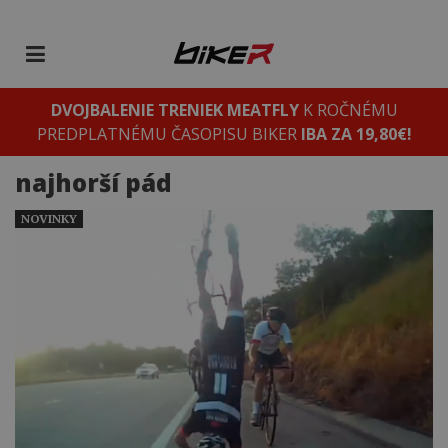
DVOJBALENIE TRENIEK MEATFLY
K ROČNÉMU
PREDPLATNÉMU ČASOPISU BIKER
IBA ZA 19,80€!
najhorší pád
NOVINKY