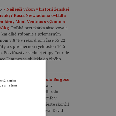
3
Najlepší výkon v histórii ženskej
listiky? Kasia Niewiadoma ovládla
endárny Mont Ventoux s výkonom
Poľská pretekárka absolvovala
 W/kg.
7 km dlhé stúpanie s priemerným
onom 8,8 % v rekordnom čase 55:22
úty a s priemernou rýchlosťou 16,5
. Po víťazstve siedmej etapy Tour de
nce Femmes sa obliekla do žltého
u.
0
Výsledky 4. etapy Okolo Burgosu
Používaním
Matthew Brennan vyhral v
.
de s našimi
madnom šprinte a potvrdil rolu
epšieho šprintéra po triumfe v
dnej etape. Na druhom mieste skončil
ence Pithie a tretí finišoval David