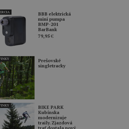
ERCIA
BBB elektrická
mini pumpa
BMP-201
BarBank
79,95
€
INKY
Prešovské
singletracky
INKY
BIKE PARK
Kubínska
modernizuje
traily. Zjazdová
trať dostala nový