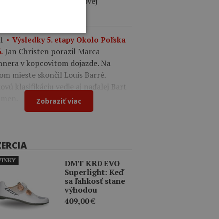
ález. V drese lídra celkovej
ifikácie je Felix Gall.
1
Výsledky 5. etapy Okolo Poľska
Jan Christen porazil Marca
.
nnera v kopcovitom dojazde. Na
om mieste skončil Louis Barré.
ovú klasifikáciu vedie aj naďalej Bart
men.
Zobraziť viac
ZERCIA
INKY
DMT KR0 EVO
Superlight: Keď
sa ľahkosť stane
výhodou
409,00
€