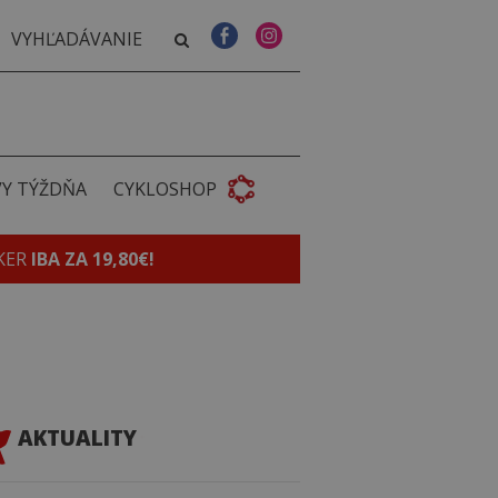
VY TÝŽDŇA
CYKLOSHOP
KER
IBA ZA 19,80€!
AKTUALITY