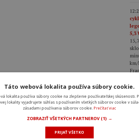
12:2
cyk
leg
5,3
15,
skl
min
km/h
Fra
dres
Táto webová lokalita používa súbory cookie.
08:0
vá lokalita používa súbory cookie na zlepšenie používateľskej skúsenosti. 
2026
vej lokality vyjadrujete súhlas s používaním všetkých súborov cookie v súla
zásadami používania súborov cookie.
Prečítať viac
hro
najl
ZOBRAZIŤ VŠETKÝCH PARTNEROV
(1) →
úvo
Laur
PRIJAŤ VŠETKO