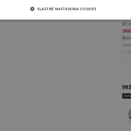
Gonz
klas
VLASTNÉ NASTAVENIA COOKIES
07:5
2026
Bre
treť
Celk
Lem
IN
NOV