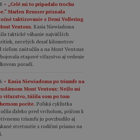
8
„Celé mi to pripadalo trochu
pe.“ Marlen Reusser priznala
točné taktizovanie s Demi Vollering
Kasia Niewiadoma
Mont Ventoux.
ila taktické váhanie najväčších
ritiek, necelých desať kilometrov
d cieľom zaútočila a na Mont Ventoux
ybojovala etapové víťazstvo aj vedenie
elkovom poradí.
6
Kasia Niewiadoma po triumfe na
endárnom Mont Ventoux: Nešlo mi
o víťazstvo, túžila som po tom
Poľská cyklistka
hernom pocite.
očila ďaleko pred vrcholom, pričom k
tívnemu triumfu ju povzbudilo aj
kané stretnutie s rodičmi priamo na
i.