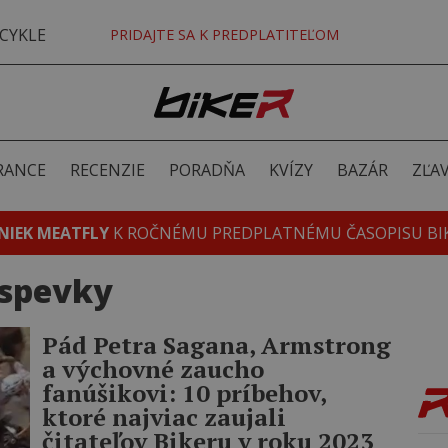
CYKLE
PRIDAJTE SA K PREDPLATITEĽOM
RANCE
RECENZIE
PORADŇA
KVÍZY
BAZÁR
ZĽA
NIEK MEATFLY
K ROČNÉMU PREDPLATNÉMU ČASOPISU BI
íspevky
Pád Petra Sagana, Armstrong
a výchovné zaucho
fanúšikovi: 10 príbehov,
ktoré najviac zaujali
čitateľov Bikeru v roku 2023