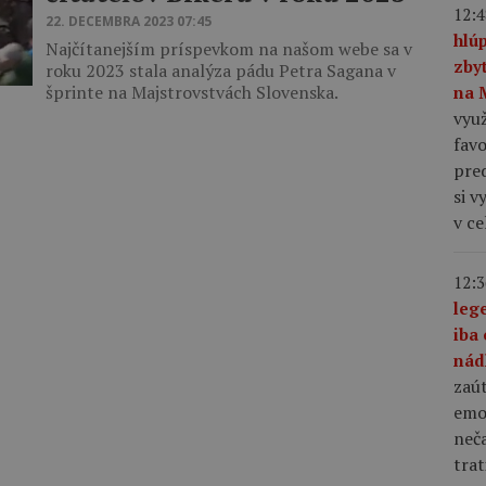
12:4
22. DECEMBRA 2023 07:45
hlú
Najčítanejším príspevkom na našom webe sa v
zby
roku 2023 stala analýza pádu Petra Sagana v
šprinte na Majstrovstvách Slovenska.
na 
využ
favo
pre
si v
v c
12:3
leg
iba 
nád
zaút
emo
neča
trat