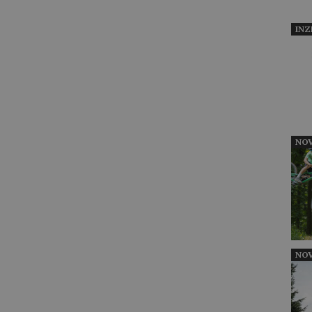
INZ
NOV
NOV