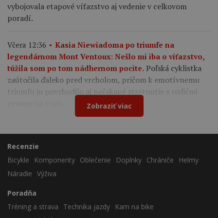
vybojovala etapové víťazstvo aj vedenie v celkovom
poradí.
Včera 12:36
Kasia Niewiadoma po triumfe na
legendárnom Mont Ventoux: Nešlo mi iba o víťazstvo,
Poľská cyklistka
túžila som po tom nádhernom pocite.
zaútočila ďaleko pred vrcholom, pričom k emotívnemu
triumfu ju povzbudilo aj nečakané stretnutie s rodičmi
priamo na trati.
Zobraziť viac
Recenzie
Bicykle
Komponenty
Oblečenie
Doplnky
Chrániče
Helmy
Náradie
Výživa
Poradňa
Tréning a strava
Technika jazdy
Kam na bike