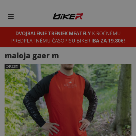
DVOJBALENIE TRENIEK MEATFLY
K ROČNÉMU
PREDPLATNÉMU ČASOPISU BIKER
IBA ZA 19,80€!
maloja gaer m
DRESY