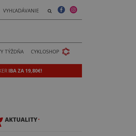
VY TÝŽDŇA
CYKLOSHOP
KER
IBA ZA 19,80€!
AKTUALITY