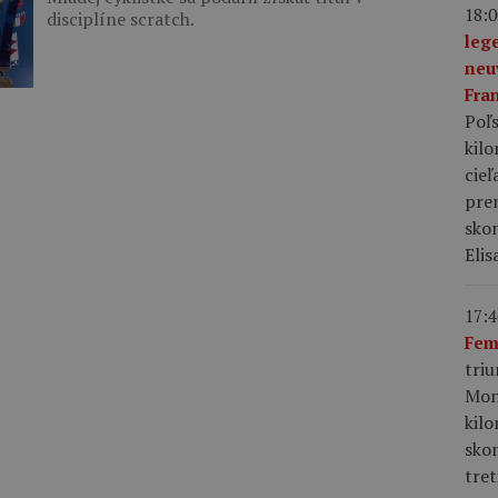
18:0
disciplíne scratch.
leg
neu
Fra
Poľs
kil
cieľ
pre
skon
Elis
17:4
Fem
tri
Mon
kil
sko
tret