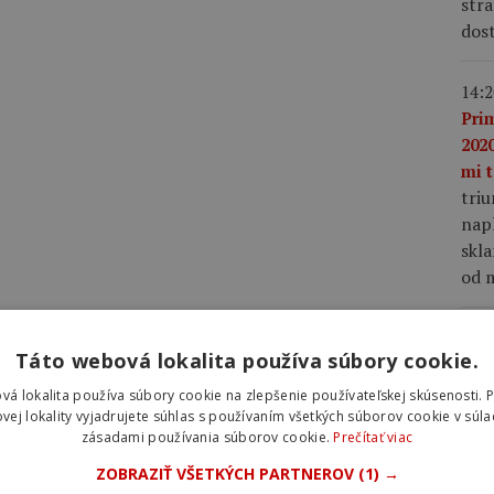
stra
dost
14:2
Pri
2020
mi t
tri
napl
skla
od m
13:3
Táto webová lokalita používa súbory cookie.
ako
nap
vá lokalita používa súbory cookie na zlepšenie používateľskej skúsenosti. 
Vin
vej lokality vyjadrujete súhlas s používaním všetkých súborov cookie v súla
zásadami používania súborov cookie.
Prečítať viac
Fra
mu 
ZOBRAZIŤ VŠETKÝCH PARTNEROV
(1) →