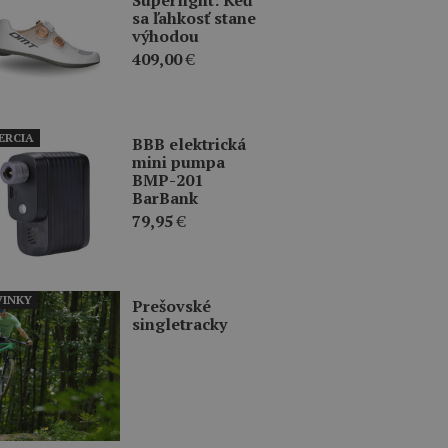
sa ľahkosť stane
výhodou
409,00
€
ERCIA
BBB elektrická
mini pumpa
BMP-201
BarBank
79,95
€
INKY
Prešovské
singletracky