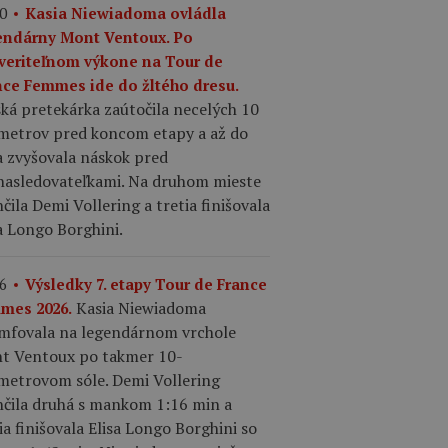
0
Kasia Niewiadoma ovládla
endárny Mont Ventoux. Po
veriteľnom výkone na Tour de
nce Femmes ide do žltého dresu.
ká pretekárka zaútočila necelých 10
ometrov pred koncom etapy a až do
a zvyšovala náskok pred
nasledovateľkami. Na druhom mieste
čila Demi Vollering a tretia finišovala
a Longo Borghini.
6
Výsledky 7. etapy Tour de France
Kasia Niewiadoma
mes 2026.
umfovala na legendárnom vrchole
t Ventoux po takmer 10-
ometrovom sóle. Demi Vollering
nčila druhá s mankom 1:16 min a
ia finišovala Elisa Longo Borghini so