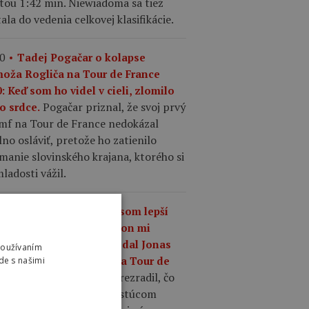
tou 1:42 min. Niewiadoma sa tiež
ala do vedenia celkovej klasifikácie.
0
Tadej Pogačar o kolapse
moža Rogliča na Tour de France
: Keď som ho videl v cieli, zlomilo
Pogačar priznal, že svoj prvý
o srdce.
umf na Tour de France nedokázal
no osláviť, pretože ho zatienilo
manie slovinského krajana, ktorého si
ladosti vážil.
7
„Čo mám robiť, keď som lepší
 kedykoľvek predtým, a on mi
riek tomu odíde?,“ povedal Jonas
Používaním
gegaard o Pogačarovi na Tour de
de s našimi
Mattias Skjelmose prezradil, čo
nce.
povedal Vingegaard o rastúcom