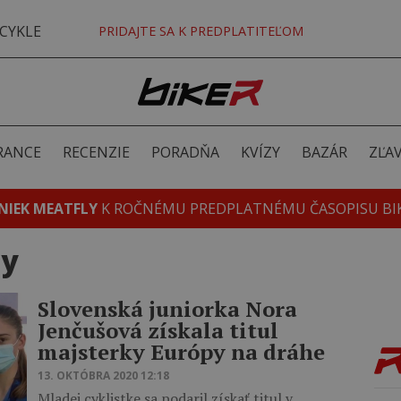
CYKLE
PRIDAJTE SA K PREDPLATITEĽOM
RANCE
RECENZIE
PORADŇA
KVÍZY
BAZÁR
ZĽA
NIEK MEATFLY
K ROČNÉMU PREDPLATNÉMU ČASOPISU BI
py
Slovenská juniorka Nora
Jenčušová získala titul
majsterky Európy na dráhe
13. OKTÓBRA 2020 12:18
Mladej cyklistke sa podaril získať titul v