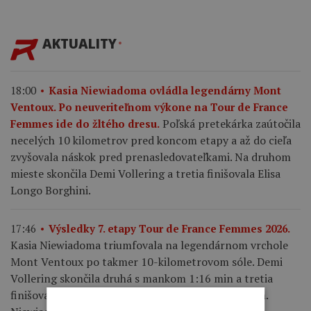
AKTUALITY
18:00
Kasia Niewiadoma ovládla legendárny Mont
Ventoux. Po neuveriteľnom výkone na Tour de France
Poľská pretekárka zaútočila
Femmes ide do žltého dresu.
necelých 10 kilometrov pred koncom etapy a až do cieľa
zvyšovala náskok pred prenasledovateľkami. Na druhom
mieste skončila Demi Vollering a tretia finišovala Elisa
Longo Borghini.
17:46
Výsledky 7. etapy Tour de France Femmes 2026.
Kasia Niewiadoma triumfovala na legendárnom vrchole
Mont Ventoux po takmer 10-kilometrovom sóle. Demi
Vollering skončila druhá s mankom 1:16 min a tretia
finišovala Elisa Longo Borghini so stratou 1:42 min.