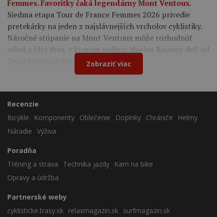
Femmes. Favoritky čaká legendárny Mont Ventoux.
Siedma etapa Tour de France Femmes 2026 privedie
pretekárky na jeden z najslávnejších vrcholov cyklistiky.
Náročné stúpanie na Mont Ventoux môže rozhodnúť
súboj o žltý dres, v ktorom vedúcu Marlen Reusser delí od
Demi Vollering iba 12 sekúnd.
Zobraziť viac
Recenzie
Bicykle
Komponenty
Oblečenie
Doplnky
Chrániče
Helmy
Náradie
Výživa
Poradňa
Tréning a strava
Technika jazdy
Kam na bike
Opravy a údržba
Partnerské weby
cyklisticke.trasy.sk
relaxmagazin.sk
surfmagazin.sk