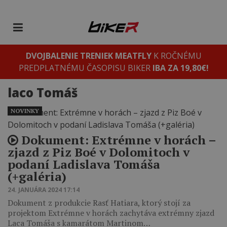
DVOJBALENIE TRENIEK MEATFLY
K ROČNÉMU
PREDPLATNÉMU ČASOPISU BIKER
IBA ZA 19,80€!
laco Tomáš
NOVINKY
Dokument: Extrémne v horách –
zjazd z Piz Boé v Dolomitoch v
podaní Ladislava Tomáša
(+galéria)
24. JANUÁRA 2024 17:14
Dokument z produkcie Rasť Hatiara, ktorý stojí za
projektom Extrémne v horách zachytáva extrémny zjazd
Laca Tomáša s kamarátom Martinom…