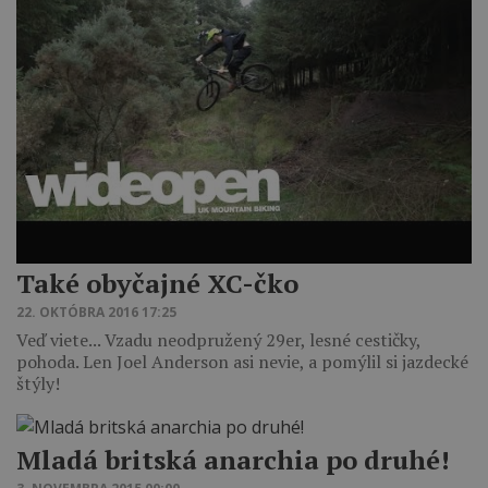
Také obyčajné XC-čko
22. OKTÓBRA 2016 17:25
Veď viete... Vzadu neodpružený 29er, lesné cestičky,
pohoda. Len Joel Anderson asi nevie, a pomýlil si jazdecké
štýly!
Mladá britská anarchia po druhé!