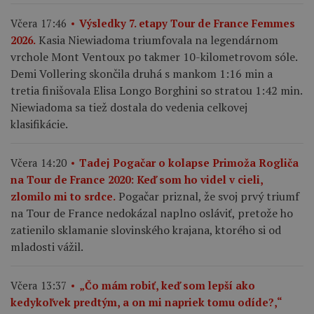
Včera 17:46
Výsledky 7. etapy Tour de France Femmes
Kasia Niewiadoma triumfovala na legendárnom
2026.
vrchole Mont Ventoux po takmer 10-kilometrovom sóle.
Demi Vollering skončila druhá s mankom 1:16 min a
tretia finišovala Elisa Longo Borghini so stratou 1:42 min.
Niewiadoma sa tiež dostala do vedenia celkovej
klasifikácie.
Včera 14:20
Tadej Pogačar o kolapse Primoža Rogliča
na Tour de France 2020: Keď som ho videl v cieli,
Pogačar priznal, že svoj prvý triumf
zlomilo mi to srdce.
na Tour de France nedokázal naplno osláviť, pretože ho
zatienilo sklamanie slovinského krajana, ktorého si od
mladosti vážil.
Včera 13:37
„Čo mám robiť, keď som lepší ako
kedykoľvek predtým, a on mi napriek tomu odíde?,“