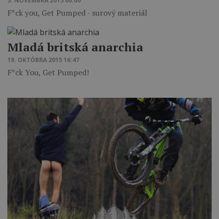
3. NOVEMBRA 2015 00:00
F*ck you, Get Pumped - surový materiál
Mladá britská anarchia
19. OKTÓBRA 2015 16:47
F*ck You, Get Pumped!