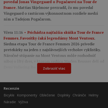
povedal Jonas Vingegaard o Pogačarovi na Tour de
Mattias Skjelmose prezradil, čo mu povedal
France.
Vingegaard o rastúcom výkonnostnom rozdiele medzi
ním a Tadejom Pogačarom.
Včera 11:16
Prichádza najťažšia skúška Tour de France
Femmes. Favoritky čaká legendárny Mont Ventoux.
Siedma etapa Tour de France Femmes 2026 privedie
pretekárky na jeden z najslávnejších vrcholov cyklistiky.
Náročné stúpanie na Mont Ventoux môže rozhodnúť
súboj o žltý dres, v ktorom vedúcu Marlen Reusser delí od
Demi Vollering iba 12 sekúnd.
Zobraziť viac
Recenzie
Bicykle
Komponenty
Oblečenie
Doplnky
Chrániče
Helmy
Náradie
Výživa