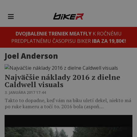
DVOJBALENIE TRENIEK MEATFLY
K ROČNÉMU
PREDPLATNÉMU ČASOPISU BIKER
IBA ZA 19,80€!
Joel Anderson
Najväčšie náklady 2016 z dielne
Caldwell visuals
3. JANUÁRA 2017 17:44
Takto to dopadne, keď vám na biku uletí dekel, niekto má
po ruke kameru a točí to. 2016 bola (aspoň…