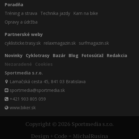
Poradňa
Tréning a strava
Technika jazdy
Kam na bike
Opravy a údržba
Partnerské weby
cyklisticke.trasy.sk
relaxmagazin.sk
surfmagazin.sk
Novinky
Cyklotrasy
Bazár
Blog
Fotosúťaž
Redakcia
Nezaradené
Cookies
Sportmedia s.r.o.
Lamačská cesta 45, 841 03 Bratislava
sportmedia@sportmedia.sk
+421 903 805 059
www.biker.sk
Copyright © 2026 Sportmedia s.r.o.
Design + Code = MichalRusina