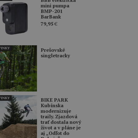
mini pumpa
BMP-201
BarBank
79,95
€
INKY
Prešovské
singletracky
INKY
BIKE PARK
Kubínska
modernizuje
traily. Zjazdová
trať dostala nový
život a v pláne je
aj „Odľot do