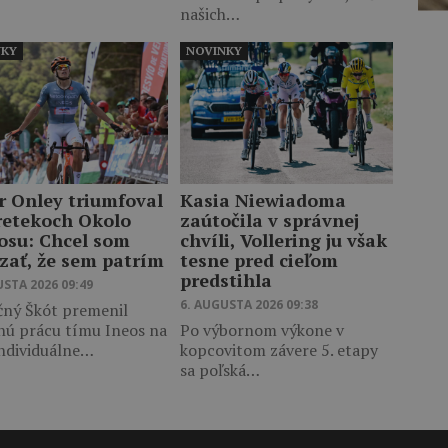
našich…
NKY
NOVINKY
r Onley triumfoval
Kasia Niewiadoma
retekoch Okolo
zaútočila v správnej
osu: Chcel som
chvíli, Vollering ju však
zať, že sem patrím
tesne pred cieľom
predstihla
USTA 2026 09:49
6. AUGUSTA 2026 09:38
čný Škót premenil
nú prácu tímu Ineos na
Po výbornom výkone v
individuálne…
kopcovitom závere 5. etapy
sa poľská…