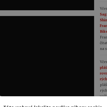
Včer
Sag
Shi
Fran
Bike
Fran
čita
na s
Včer
plá
rov
rýc
pláš
rých
voči