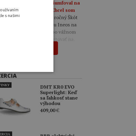
a 09:49
Oscar Onley triumfoval na
tekoch Okolo Burgosu: Chcel som
Používaním
de s našimi
23-ročný Škót
ázať, že sem patrím.
menil výbornú prácu tímu Ineos na
é individuálne víťazstvo po vážnom
e, pre ktorý nemohol štartovať na
r de France.
Zobraziť viac
ZERCIA
INKY
DMT KR0 EVO
Superlight: Keď
sa ľahkosť stane
výhodou
409,00
€
ERCIA
BBB elektrická