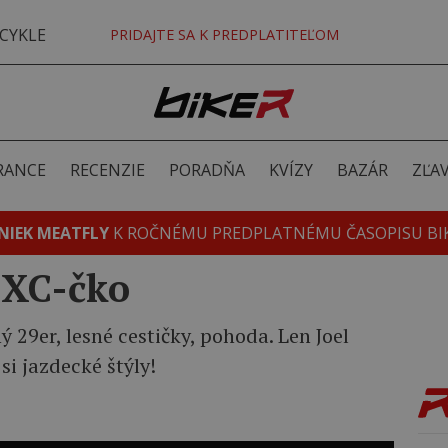
CYKLE
PRIDAJTE SA K PREDPLATITEĽOM
RANCE
RECENZIE
PORADŇA
KVÍZY
BAZÁR
ZĽA
NIEK MEATFLY
K ROČNÉMU PREDPLATNÉMU ČASOPISU BI
 XC-čko
 29er, lesné cestičky, pohoda. Len Joel
si jazdecké štýly!