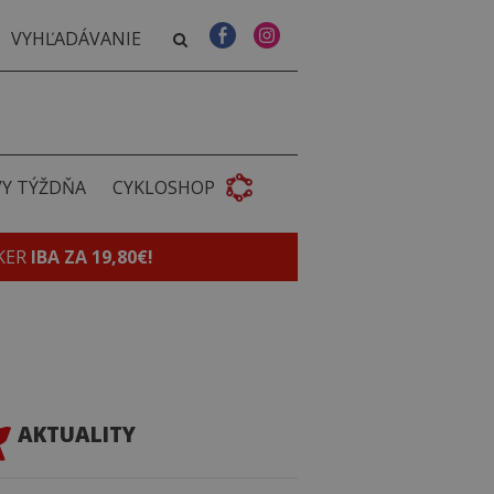
VY TÝŽDŇA
CYKLOSHOP
KER
IBA ZA 19,80€!
AKTUALITY