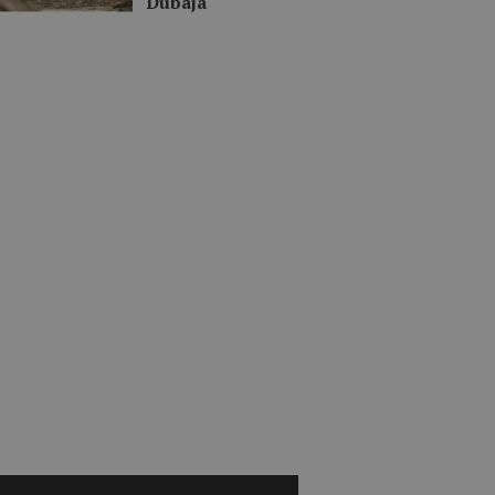
Dubaja“