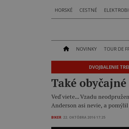
HORSKÉ
CESTNÉ
ELEKTROBI
NOVINKY
TOUR DE F
DVOJBALENIE TRE
Také obyčajné
Veď viete... Vzadu neodpružený
Anderson asi nevie, a pomýlil 
BIKER
22. OKTÓBRA 2016 17:25