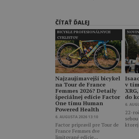
ČÍTAŤ ĎALEJ
BICYKLE PROFESIONÁLNYCH
NOVI
CYKLISTOV
Najzaujímavejší bicykel
Isaa
na Tour de France
v tí
Femmes 2026? Detaily
XRG,
špeciálnej edície Factor
do k
One tímu Human
6. AUG
Powered Health
22-ro
6. AUGUSTA 2026 13:10
sebou
Factor pripravil pre Tour de
ktore
France Femmes dve
limitované edície…