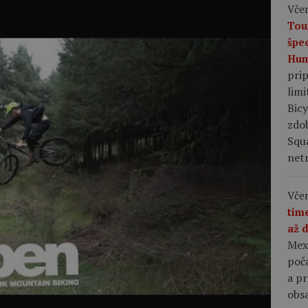
Včer
Tou
špe
Hum
pri
limi
Bic
zdo
Squ
netr
Včer
tím
až 
Mex
poča
a p
obsa