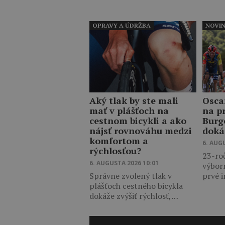
OPRAVY A ÚDRŽBA
NOVI
Aký tlak by ste mali
Osca
mať v plášťoch na
na p
cestnom bicykli a ako
Burg
nájsť rovnováhu medzi
doká
komfortom a
6. AUG
rýchlosťou?
23-ro
6. AUGUSTA 2026 10:01
výbor
Správne zvolený tlak v
prvé 
plášťoch cestného bicykla
dokáže zvýšiť rýchlosť,…