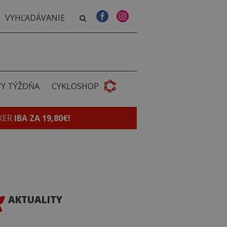
VY TÝŽDŇA
CYKLOSHOP
KER
IBA ZA 19,80€!
AKTUALITY