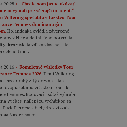
a 20:28
„Chcela som jasne ukázať,
me nevyhrali pre včerajší incident.“
i Vollering spečatila víťazstvo Tour
France Femmes dominantným
Holanďanka ovládla záverečné
om.
etapy v Nice a definitívne potvrdila,
ltý dres získala vďaka vlastnej sile a
i celého tímu.
a 20:16
Kompletné výsledky Tour
Demi Vollering
France Femmes 2026.
ala svoj druhý žltý dres a stala sa
ou dvojnásobnou víťazkou Tour de
nce Femmes. Bodovaciu súťaž vyhrala
ena Wiebes, najlepšou vrchárkou sa
a Puck Pieterse a biely dres získala
onia Niedermaier.