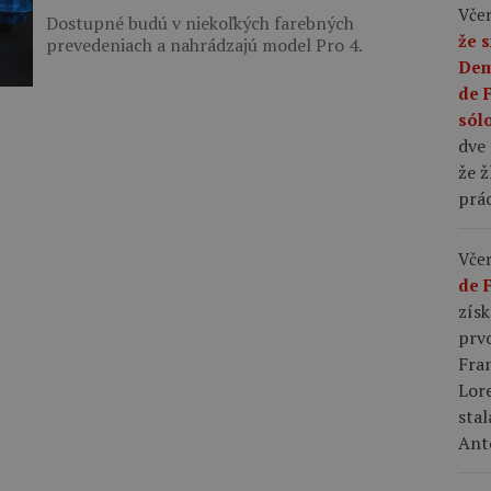
Včer
Dostupné budú v niekoľkých farebných
že s
prevedeniach a nahrádzajú model Pro 4.
Dem
de 
sól
dve 
že ž
prác
Včer
de 
získ
prv
Fra
Lor
stal
Ant