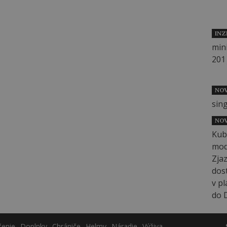
INZ
NOV
NOV
čenie
Doplnky
Chrániče
Helmy
Náradie
Výživa