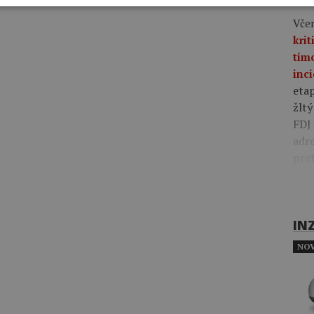
Včer
krit
tím
inci
eta
žltý
FDJ 
adre
pre
IN
NOV