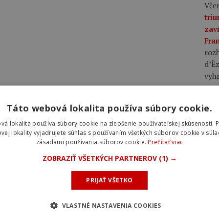
Včer
tri
zav
Fra
rozh
d’Èz
vyhr
Včer
Táto webová lokalita používa súbory cookie.
Fra
vá lokalita používa súbory cookie na zlepšenie používateľskej skúsenosti. 
zavŕ
vej lokality vyjadrujete súhlas s používaním všetkých súborov cookie v súla
posl
zásadami používania súborov cookie.
Prečítať viac
pren
ZOBRAZIŤ VŠETKÝCH PARTNEROV
(1) →
Bla
Nie
PRIJAŤ VŠETKO
pora
Eli
VLASTNÉ NASTAVENIA COOKIES
Reus