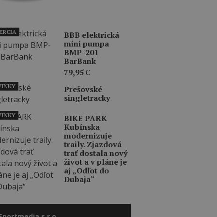
ERCIA
BBB elektrická
mini pumpa
BMP-201
BarBank
79,95
€
INKY
Prešovské
singletracky
INKY
BIKE PARK
Kubínska
modernizuje
traily. Zjazdová
trať dostala nový
život a v pláne je
aj „Odľot do
Dubaja“
Sportmedia s.r.o.