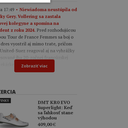
a 17:49
Niewiadoma neustúpila od
iky Gery. Vollering sa zastala
ovej kolegyne a spomína na
Pred rozhodujúcou
dent z roku 2024.
pou Tour de France Femmes sa boj o
 dres vyostril aj mimo trate, pričom
United-Suez reagoval aj na vyhrážky
sované iba 20-ročnej francúzskej
tekárke.
Zobraziť viac
ZERCIA
INKY
DMT KR0 EVO
Superlight: Keď
sa ľahkosť stane
výhodou
409,00
€