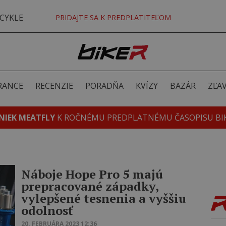
CYKLE
PRIDAJTE SA K PREDPLATITEĽOM
RANCE
RECENZIE
PORADŇA
KVÍZY
BAZÁR
ZĽA
NIEK MEATFLY
K ROČNÉMU PREDPLATNÉMU ČASOPISU BI
Náboje Hope Pro 5 majú
prepracované západky,
vylepšené tesnenia a vyššiu
odolnosť
20. FEBRUÁRA 2023 12:36