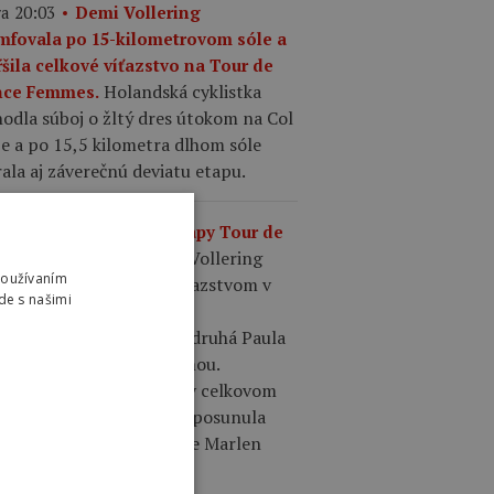
a 20:03
Demi Vollering
umfovala po 15-kilometrovom sóle a
ŕšila celkové víťazstvo na Tour de
Holandská cyklistka
nce Femmes.
odla súboj o žltý dres útokom na Col
e a po 15,5 kilometra dlhom sóle
ala aj záverečnú deviatu etapu.
a 19:58
Výsledky 9. etapy Tour de
Demi Vollering
nce Femmes 2026.
Používaním
šila zisk žltého dresu víťazstvom v
de s našimi
ednej etape. V šprinte
asledovateliek skončila druhá Paula
si pred Kasiou Niewiadomou.
wiadoma skončila druhá v celkovom
dí a na tretie miesto sa posunula
sa Longo Borghini po páde Marlen
sler.