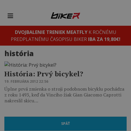
DVOJBALENIE TRENIEK MEATFLY
K ROČNÉMU
PREDPLATNÉMU ČASOPISU BIKER
IBA ZA 19,80€!
história
História: Prvý bicykel?
19. FEBRUÁRA 2012 22:56
Úplne prvá zmienka o stroji podobnom bicyklu pochádza
z roku 1493, keď da Vinciho žiak Gian Giacomo Caprotti
nakreslil skicu…
SPÄŤ