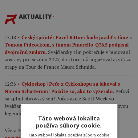
AKTUALITY
17:18
Český šprintér Pavel Bittner bude jazdiť v tíme s
Tomom Pidcockom, s tímom Pinarello-Q36.5 podpísal
Švajčiarsky tím pokračuje v budovaní
dvojročnú zmluvu.
zostavy pre sezónu 2027, do ktorej už angažoval aj víťaza
etapy na Tour de France Maura Schmida.
12:36
Cykloshop | Peťo z Cykloshopu sa bikoval s
Peťovi
Ninom Schurterom! Pozrite sa, ako to vyzeralo.
sa splnil obrovský sen! Počas akcie Scott Week vo
švajčiarskom Lenzerheide absolvoval výjazd so svetovou
legendou horskej cyklistiky.
Táto webová lokalita
používa súbory cookie.
Včera 20:28
„Chcela som jasne ukázať, že sme
Táto webová lokalita používa súbory cookie
nevyhrali pre včerajší incident.“ Demi Vollering