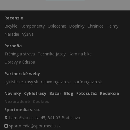
Recenzie
Bicykle
Komponenty
Oblečenie
Doplnky
Chrániče
Helmy
Náradie
Výživa
Poradňa
Tréning a strava
Technika jazdy
Kam na bike
Opravy a údržba
Partnerské weby
cyklisticke.trasy.sk
relaxmagazin.sk
surfmagazin.sk
Novinky
Cyklotrasy
Bazár
Blog
Fotosúťaž
Redakcia
Nezaradené
Cookies
Sportmedia s.r.o.
Lamačská cesta 45, 841 03 Bratislava
sportmedia@sportmedia.sk