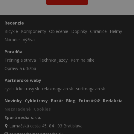
Recenzie
Bicykle
Komponenty
Oblečenie
Doplnky
Chrániče
Helmy
Náradie
Výživa
Poradňa
Tréning a strava
Technika jazdy
Kam na bike
Opravy a údržba
Partnerské weby
cyklisticke.trasy.sk
relaxmagazin.sk
surfmagazin.sk
Novinky
Cyklotrasy
Bazár
Blog
Fotosúťaž
Redakcia
Nezaradené
Cookies
Sportmedia s.r.o.
Lamačská cesta 45, 841 03 Bratislava