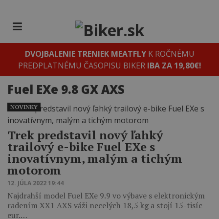
DVOJBALENIE TRENIEK MEATFLY
K ROČNÉMU
PREDPLATNÉMU ČASOPISU BIKER
IBA ZA 19,80€!
Fuel EXe 9.8 GX AXS
NOVINKY
Trek predstavil nový ľahký
trailový e-bike Fuel EXe s
inovatívnym, malým a tichým
motorom
12. JÚLA 2022 19:44
Najdrahší model Fuel EXe 9.9 vo výbave s elektronickým
radením XX1 AXS váži necelých 18,5 kg a stojí 15-tisíc
eur.…