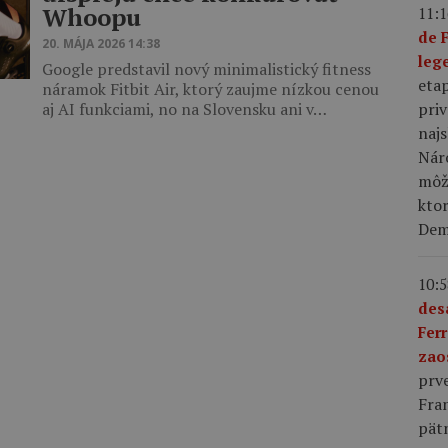
Whoopu
11:1
de 
20. MÁJA 2026 14:38
leg
Google predstavil nový minimalistický fitness
eta
náramok Fitbit Air, ktorý zaujme nízkou cenou
priv
aj AI funkciami, no na Slovensku ani v…
najs
Nár
môže
kto
Demi
10:5
des
Fer
zao
prve
Fra
pät