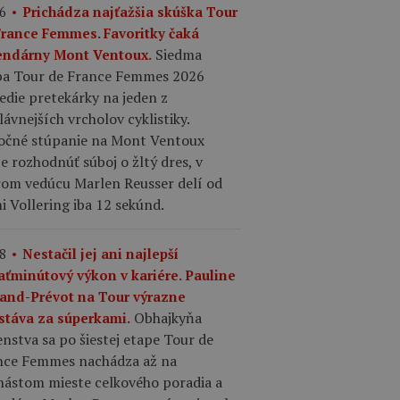
6
Prichádza najťažšia skúška Tour
France Femmes. Favoritky čaká
Siedma
endárny Mont Ventoux.
pa Tour de France Femmes 2026
edie pretekárky na jeden z
lávnejších vrcholov cyklistiky.
očné stúpanie na Mont Ventoux
 rozhodnúť súboj o žltý dres, v
rom vedúcu Marlen Reusser delí od
 Vollering iba 12 sekúnd.
8
Nestačil jej ani najlepší
aťminútový výkon v kariére. Pauline
rand-Prévot na Tour výrazne
Obhajkyňa
stáva za súperkami.
nstva sa po šiestej etape Tour de
nce Femmes nachádza až na
nástom mieste celkového poradia a