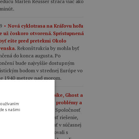
edúcu Marlen Reusser stráca viac ako
 minút.
9
Nová cyklotrasa na Kráľovu hoľu
e už čoskoro otvorená. Sprístupnená
byť ešte pred pretekmi Okolo
Rekonštrukcia by mohla byť
venska.
nčená do konca augusta. Po
ončení bude najvyššie dostupným
listickým bodom v strednej Európe vo
ke 1940 metrov nad morom.
6
Majiteľ značiek Haibike, Ghost a
ierre má vážne finančné problémy a
Používaním
Spoločnosť
al insolvenčné konanie.
de s našimi
ll Group nedokázala nájsť riešenie,
é by umožnilo pokračovať v súčasnej
be, hoci poradcovia rokovali s