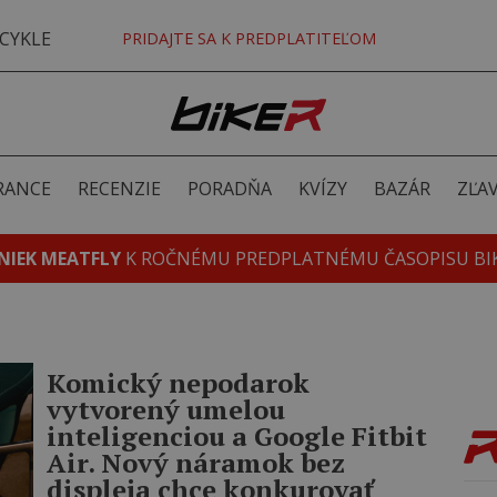
CYKLE
PRIDAJTE SA K PREDPLATITEĽOM
RANCE
RECENZIE
PORADŇA
KVÍZY
BAZÁR
ZĽA
NIEK MEATFLY
K ROČNÉMU PREDPLATNÉMU ČASOPISU BI
Komický nepodarok
vytvorený umelou
inteligenciou a Google Fitbit
Air. Nový náramok bez
displeja chce konkurovať