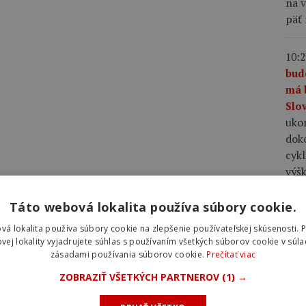
na v
päť
10:2
bud
má 
Slo
uko
dok
cyk
výš
Táto webová lokalita používa súbory cookie.
09:5
Lap
vá lokalita používa súbory cookie na zlepšenie používateľskej skúsenosti. 
zač
vej lokality vyjadrujete súhlas s používaním všetkých súborov cookie v súla
zásadami používania súborov cookie.
Prečítať viac
Acce
ktor
ZOBRAZIŤ VŠETKÝCH PARTNEROV
(1) →
podo