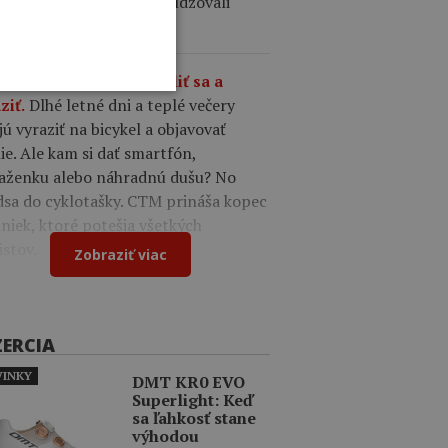
cerými záujemcami a posudzovali
ne ponuky.
9
CTM tašky – čas zbaliť sa a
Dlhé letné dni a teplé večery
ziť.
jú vyraziť na bicykel a objavovať
ie. Ale kam si dať smartfón,
aženku alebo náhradnú dušu? No
dsa do cyklotašky. CTM prináša kopec
niek, ktoré potešia všetkých
istov.
Zobraziť viac
ZERCIA
INKY
DMT KR0 EVO
Superlight: Keď
sa ľahkosť stane
výhodou