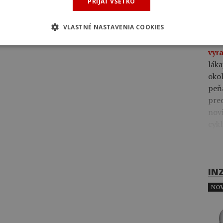
via
PRIJAŤ VŠETKO
rôz
VLASTNÉ NASTAVENIA COOKIES
09:4
vyra
láka
okol
peň
pre
novi
cykl
IN
NOV