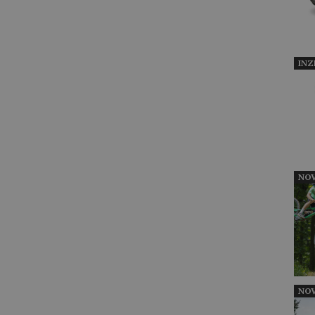
INZ
NOV
NOV