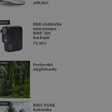
409,00
€
ERCIA
BBB elektrická
mini pumpa
BMP-201
BarBank
79,95
€
INKY
Prešovské
singletracky
INKY
BIKE PARK
Kubínska