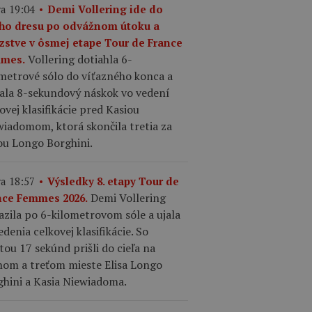
a 19:04
Demi Vollering ide do
ého dresu po odvážnom útoku a
azstve v ôsmej etape Tour de France
Vollering dotiahla 6-
mes.
ometrové sólo do víťazného konca a
kala 8-sekundový náskok vo vedení
ovej klasifikácie pred Kasiou
iadomom, ktorá skončila tretia za
ou Longo Borghini.
a 18:57
Výsledky 8. etapy Tour de
Demi Vollering
nce Femmes 2026.
azila po 6-kilometrovom sóle a ujala
edenia celkovej klasifikácie. So
tou 17 sekúnd prišli do cieľa na
hom a treťom mieste Elisa Longo
ghini a Kasia Niewiadoma.