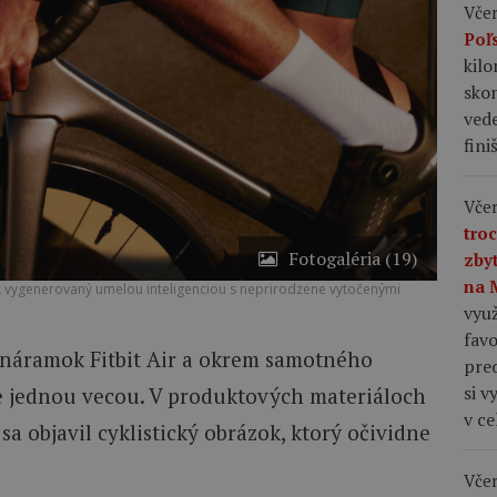
Včer
Poľ
kil
skon
vede
fini
Včer
tro
Fotogaléria (19)
zby
na 
ok vygenerovaný umelou inteligenciou s neprirodzene vytočenými
využ
favo
s náramok Fitbit Air a okrem samotného
pre
si v
te jednou vecou. V produktových materiáloch
v c
sa objavil cyklistický obrázok, ktorý očividne
Včer