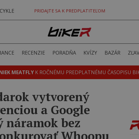
CYKLE
PRIDAJTE SA K PREDPLATITEĽOM
RANCE
RECENZIE
PORADŇA
KVÍZY
BAZÁR
ZĽA
NIEK MEATFLY
K ROČNÉMU PREDPLATNÉMU ČASOPISU BI
arok vytvorený
genciou a Google
vý náramok bez
 konkurovať Whoopu