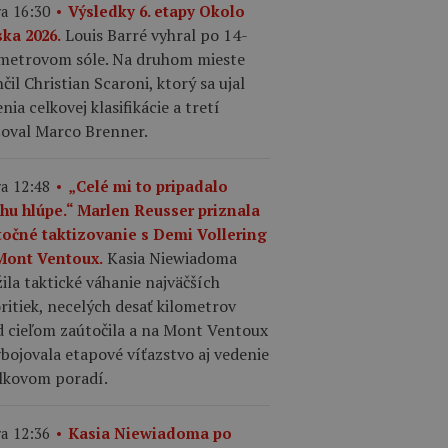
a 16:30
Výsledky 6. etapy Okolo
Louis Barré vyhral po 14-
ska 2026.
ometrovom sóle. Na druhom mieste
čil Christian Scaroni, ktorý sa ujal
nia celkovej klasifikácie a tretí
šoval Marco Brenner.
a 12:48
„Celé mi to pripadalo
chu hlúpe.“ Marlen Reusser priznala
točné taktizovanie s Demi Vollering
Kasia Niewiadoma
Mont Ventoux.
ila taktické váhanie najväčších
ritiek, necelých desať kilometrov
d cieľom zaútočila a na Mont Ventoux
ybojovala etapové víťazstvo aj vedenie
elkovom poradí.
a 12:36
Kasia Niewiadoma po