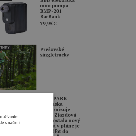
mini pumpa
BMP-201
BarBank
79,95
€
INKY
Prešovské
singletracky
INKY
BIKE PARK
Kubínska
modernizuje
traily. Zjazdová
Používaním
trať dostala nový
de s našimi
život a v pláne je
aj „Odľot do