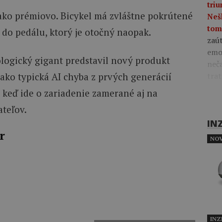
tri
ako prémiovo. Bicykel má zvláštne pokrútené
Nešl
tom
ý do pedálu, ktorý je otočný naopak.
zaút
emo
ologický gigant predstavil nový produkt
neča
trat
 ako typická AI chyba z prvých generácií
 keď ide o zariadenie zamerané aj na
teľov.
IN
r
NOV
INZ