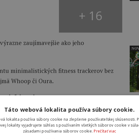
+ 16
 výrazne zaujímavejšie ako jeho
NOV
tu minimalistických fitness trackerov bez
ajmä Whoop či Oura.
 Fitbit Air?
NOV
Táto webová lokalita používa súbory cookie.
noduchým konceptom. Na ruke nemáte ďalší
vá lokalita používa súbory cookie na zlepšenie používateľskej skúsenosti. 
é zariadenie, ktoré zbiera zdravotné a
vej lokality vyjadrujete súhlas s používaním všetkých súborov cookie v súla
zásadami používania súborov cookie.
Prečítať viac
dňa.