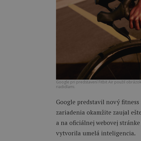
Google pri predstavení Fitbit Air použil obráz
riadidlami.
Google predstavil nový fitnes
zariadenia okamžite zaujal eš
a na oficiálnej webovej stránke 
vytvorila umelá inteligencia.