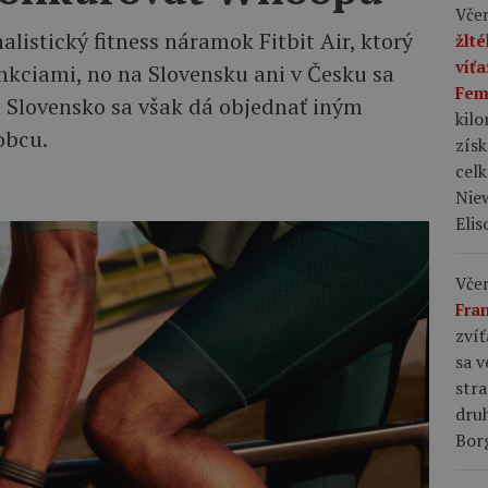
Včer
listický fitness náramok Fitbit Air, ktorý
žlt
víť
nkciami, no na Slovensku ani v Česku sa
Fem
a Slovensko sa však dá objednať iným
kil
obcu.
zís
celk
Niew
Elis
Včer
Fra
zvíť
sa v
stra
dru
Bor