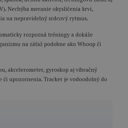
V). Nechýba meranie okysličenia krvi,
ia na nepravidelný srdcový rytmus.
utomaticky rozpozná tréningy a dokáže
ganizmu na záťaž podobne ako Whoop či
pu, akcelerometer, gyroskop aj vibračný
e či upozornenia. Tracker je vodoodolný do