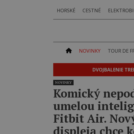
HORSKÉ
CESTNÉ
ELEKTROBI
NOVINKY
TOUR DE F
DVOJBALENIE TRE
NOVINKY
Komický nepod
umelou inteli
Fitbit Air. No
displeja chce