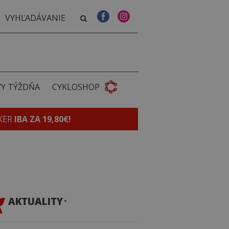
VY TÝŽDŇA
CYKLOSHOP
KER
IBA ZA 19,80€!
AKTUALITY