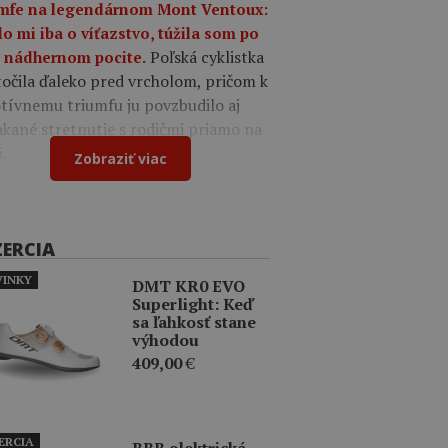
umfe na legendárnom Mont Ventoux:
o mi iba o víťazstvo, túžila som po
Poľská cyklistka
 nádhernom pocite.
očila ďaleko pred vrcholom, pričom k
tívnemu triumfu ju povzbudilo aj
kané stretnutie s rodičmi priamo na
i.
Zobraziť viac
ZERCIA
INKY
DMT KR0 EVO
Superlight: Keď
sa ľahkosť stane
výhodou
409,00
€
ERCIA
BBB elektrická