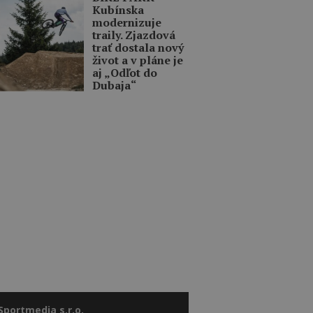
Kubínska
modernizuje
traily. Zjazdová
trať dostala nový
život a v pláne je
aj „Odľot do
Dubaja“
Sportmedia s.r.o.