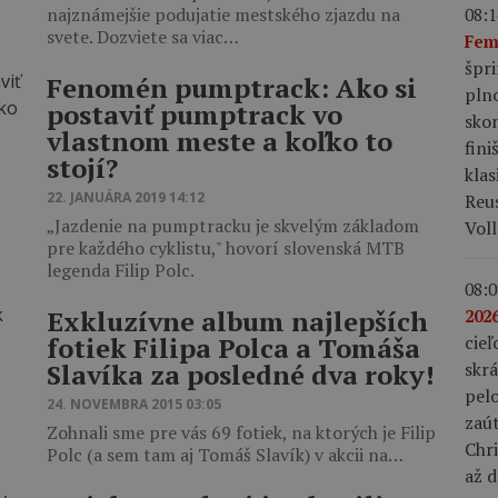
najznámejšie podujatie mestského zjazdu na
08:1
svete. Dozviete sa viac…
Fem
špr
Fenomén pumptrack: Ako si
pln
postaviť pumptrack vo
skon
vlastnom meste a koľko to
fini
stojí?
klas
22. JANUÁRA 2019 14:12
Reu
„Jazdenie na pumptracku je skvelým základom
Voll
pre každého cyklistu," hovorí slovenská MTB
legenda Filip Polc.
08:0
Exkluzívne album najlepších
2026
cieľ
fotiek Filipa Polca a Tomáša
skrá
Slavíka za posledné dva roky!
pel
24. NOVEMBRA 2015 03:05
zaút
Zohnali sme pre vás 69 fotiek, na ktorých je Filip
Chr
Polc (a sem tam aj Tomáš Slavík) v akcii na…
až d