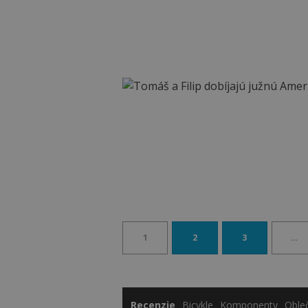
1
2
3
…
Recenzie
Bicykle
Komponenty
Oble