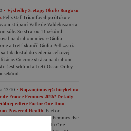
2
Výsledky 3. etapy Okolo Burgosu
Felix Gall triumfoval po útoku v
.
ľovom stúpaní Valle de Valdebezana a
km sóle. So stratou 11 sekúnd
šoval na druhom mieste Giulio
one a tretí skončil Giulio Pellizzari.
 sa tak dostal do vedenia celkovej
ifikácie. Ciccone stráca na druhom
te šesť sekúnd a tretí Oscar Onley
m sekúnd.
a 13:10
Najzaujímavejší bicykel na
r de France Femmes 2026? Detaily
ciálnej edície Factor One tímu
Factor
an Powered Health.
pravil pre Tour de France Femmes dve
tované edície aero modelu One.