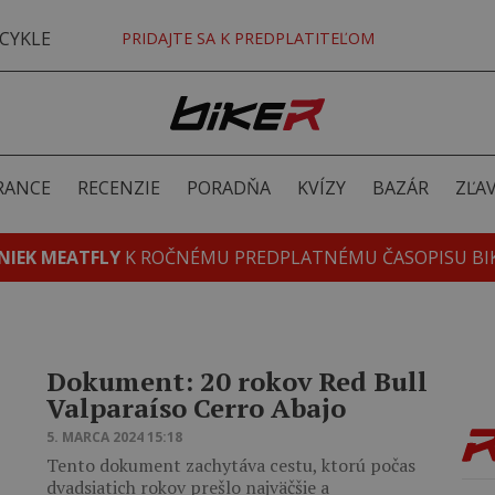
CYKLE
PRIDAJTE SA K PREDPLATITEĽOM
RANCE
RECENZIE
PORADŇA
KVÍZY
BAZÁR
ZĽA
NIEK MEATFLY
K ROČNÉMU PREDPLATNÉMU ČASOPISU BI
Dokument: 20 rokov Red Bull
Valparaíso Cerro Abajo
5. MARCA 2024 15:18
Tento dokument zachytáva cestu, ktorú počas
dvadsiatich rokov prešlo najväčšie a