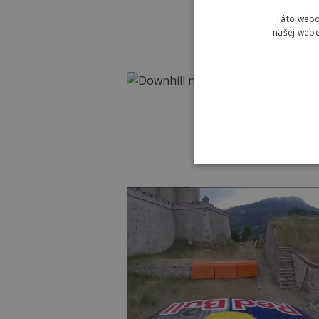
Táto webo
našej webo