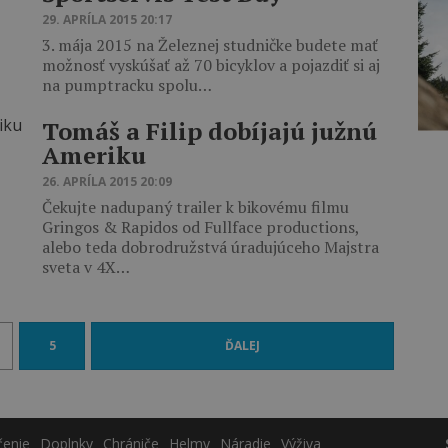
29. APRÍLA 2015 20:17
3. mája 2015 na Železnej studničke budete mať
možnosť vyskúšať až 70 bicyklov a pojazdiť si aj
na pumptracku spolu…
Tomáš a Filip dobíjajú južnú
Ameriku
26. APRÍLA 2015 20:09
Čekujte nadupaný trailer k bikovému filmu
Gringos & Rapidos od Fullface productions,
alebo teda dobrodružstvá úradujúceho Majstra
sveta v 4X…
5
ĎALEJ
čenie
Doplnky
Chrániče
Helmy
Náradie
Výživa