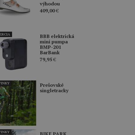
výhodou
409,00
€
ERCIA
BBB elektrická
mini pumpa
BMP-201
BarBank
79,95
€
INKY
Prešovské
singletracky
INKY
BIKE PARK