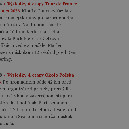
4
Výsledky 6. etapy Tour de France
Kim Le Court zvíťazila v
mes 2026.
inte malej skupiny po náročnom dni
om útokov. Na druhom mieste
čila Cédrine Kerbaol a tretia
šovala Puck Pieterse. Celkovú
ifikáciu vedie aj naďalej Marlen
sser s náskokom 12 sekúnd pred Demi
ering.
8
Výsledky 4. etapy Okolo Poľska
Po hromadnom páde 42 km pred
.
om organizátori preteky prerušili a
tili o 15 km. V záverečnom stúpaní
otón dostihol únik, Bart Lemmen
očil 4,7 km pred cieľom a tesne pred
istianom Scaronim si udržal náskok
o cieľa.