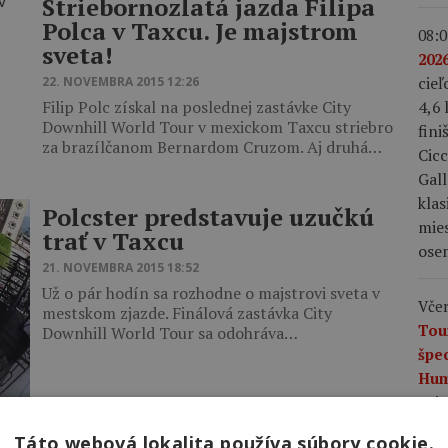
Striebornozlatá jazda Filipa
Polca v Taxcu. Je majstrom
08:0
sveta!
2026
cie
22. NOVEMBRA 2015 12:26
4,6 
Filip Polc získal na poslednej zastávke City
Downhill World Tour v mexickom Taxcu striebro
fini
za brazílčanom Bernardom Cruzom. Aj druhá…
Cicc
Gall
klas
Polcster predstavuje uzučkú
mies
trať v Taxcu
ose
21. NOVEMBRA 2015 18:52
Už o pár hodín sa rozhodne o majstrovi sveta v
Včer
mestskom zjazde. Finálová zastávka City
Tou
Downhill World Tour sa odohráva…
špe
Hum
pri
POLC je hero!
limi
Táto webová lokalita používa súbory cookie.