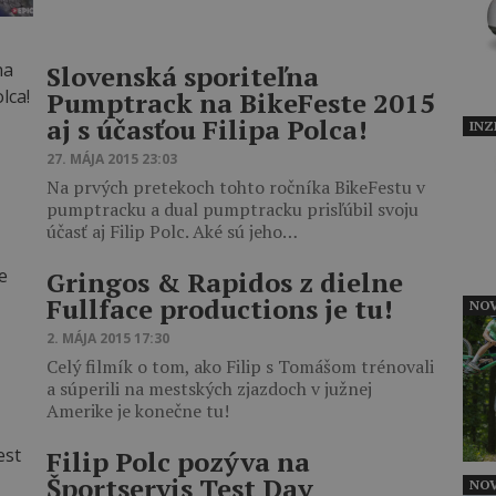
Slovenská sporiteľna
Pumptrack na BikeFeste 2015
aj s účasťou Filipa Polca!
INZ
27. MÁJA 2015 23:03
Na prvých pretekoch tohto ročníka BikeFestu v
pumptracku a dual pumptracku prisľúbil svoju
účasť aj Filip Polc. Aké sú jeho…
Gringos & Rapidos z dielne
Fullface productions je tu!
NOV
2. MÁJA 2015 17:30
Celý filmík o tom, ako Filip s Tomášom trénovali
a súperili na mestských zjazdoch v južnej
Amerike je konečne tu!
Filip Polc pozýva na
Športservis Test Day
NOV