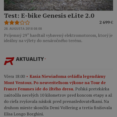
Test: E-bike Genesis eLite 2.0
2 699
€
28. AUGUSTA 2018 08:08
Príjemný 29“ hardtail vybavený elektromotorom, ktorý je
ideálny na výlety do nenáročného terénu.
AKTUALITY
Včera 18:00
Kasia Niewiadoma ovládla legendárny
Mont Ventoux. Po neuveriteľnom výkone na Tour de
Poľská pretekárka
France Femmes ide do žltého dresu.
zaútočila necelých 10 kilometrov pred koncom etapy a až
do cieľa zvyšovala náskok pred prenasledovateľkami. Na
druhom mieste skončila Demi Vollering a tretia finišovala
Elisa Longo Borghini.