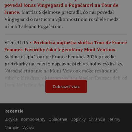
povedal Jonas Vingegaard o Pogačarovi na Tour de
Mattias Skjelmose prezradil, čo mu povedal
France.
Vingegaard o rastúcom výkonnostnom rozdiele medzi
ním a Tadejom Pogačarom.
Včera 11:16
Prichádza najťažšia skúška Tour de France
Femmes. Favoritky čaká legendárny Mont Ventoux.
Siedma etapa Tour de France Femmes 2026 privedie
pretekárky na jeden z najslávnejších vrcholov cyklistiky.
Náročné stúpanie na Mont Ventoux môže rozhodnúť
súboj o žltý dres, v ktorom vedúcu Marlen Reusser delí od
Demi Vollering iba 12 sekúnd.
Zobraziť viac
Recenzie
Bicykle
Komponenty
Oblečenie
Doplnky
Chrániče
Helmy
Náradie
Výživa