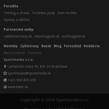
Poradňa
Tréning a strava
Technika jazdy
Kam na bike
Opravy a údržba
Partnerské weby
cyklisticke.trasy.sk
relaxmagazin.sk
surfmagazin.sk
Novinky
Cyklotrasy
Bazár
Blog
Fotosúťaž
Redakcia
Nezaradené
Cookies
Sportmedia s.r.o.
Lamačská cesta 45, 841 03 Bratislava
sportmedia@sportmedia.sk
+421 903 805 059
www.biker.sk
Copyright © 2026 Sportmedia s.r.o.