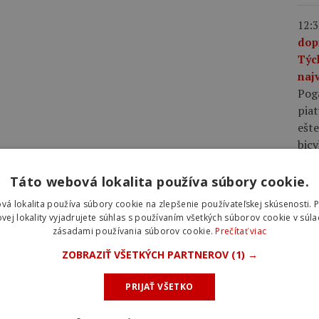
12:3
dop
Týc
najv
Pog
piat
ešte
bic
Táto webová lokalita používa súbory cookie.
10:0
plá
vá lokalita používa súbory cookie na zlepšenie používateľskej skúsenosti. 
rov
vej lokality vyjadrujete súhlas s používaním všetkých súborov cookie v súla
zásadami používania súborov cookie.
Prečítať viac
rýc
pláš
ZOBRAZIŤ VŠETKÝCH PARTNEROV
(1) →
rých
voči
PRIJAŤ VŠETKO