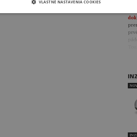
VLASTNÉ NASTAVENIA COOKIES
09:4
pre
dok
pre
prv
pád
Tou
IN
NOV
INZ