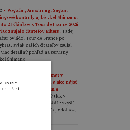
2
Pogačar, Armstrong, Sagan,
ingové kontroly aj bicykel Shimano.
hto 21 článkov z Tour de France 2026
Tadej
iac zaujalo čitateľov Bikeru.
ačar ovládol Tour de France po
ykrát, avšak našich čitateľov zaujal
 viac detailný pohľad na servisný
ykel Shimano.
1
Aký tlak by ste mali mať v
šťoch na cestnom bicykli a ako nájsť
Používaním
nováhu medzi komfortom a
de s našimi
Správne zvolený tlak v
hlosťou?
ťoch cestného bicykla dokáže zvýšiť
losť, komfort, priľnavosť aj odolnosť
 defektom.