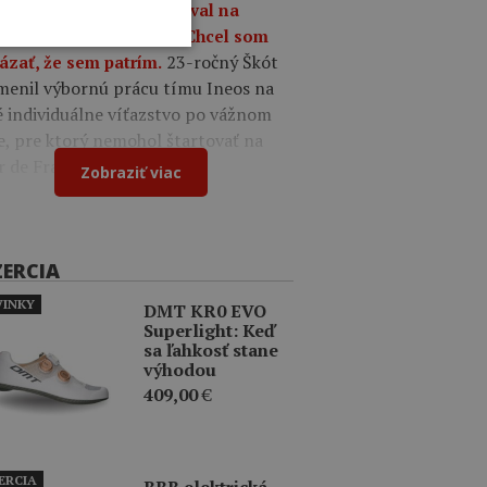
9
Oscar Onley triumfoval na
tekoch Okolo Burgosu: Chcel som
23-ročný Škót
ázať, že sem patrím.
menil výbornú prácu tímu Ineos na
é individuálne víťazstvo po vážnom
e, pre ktorý nemohol štartovať na
r de France.
Zobraziť viac
ZERCIA
INKY
DMT KR0 EVO
Superlight: Keď
sa ľahkosť stane
výhodou
409,00
€
ERCIA
BBB elektrická