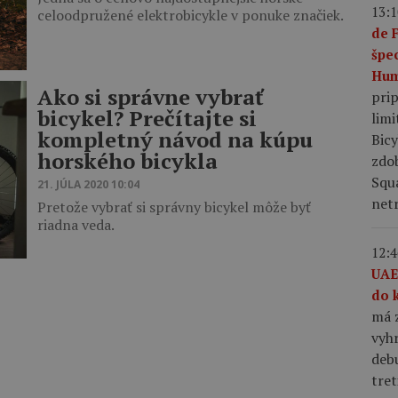
13:1
celoodpružené elektrobicykle v ponuke značiek.
de 
špe
Hum
Ako si správne vybrať
pri
bicykel? Prečítajte si
limi
kompletný návod na kúpu
Bic
horského bicykla
zdo
Squ
21. JÚLA 2020 10:04
netr
Pretože vybrať si správny bicykel môže byť
riadna veda.
12:4
UAE
do 
má z
vyhr
debu
tret