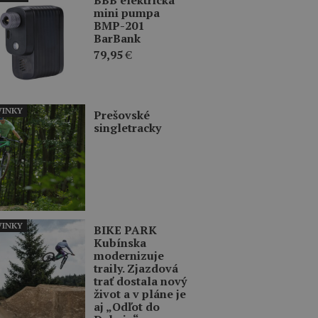
mini pumpa
BMP-201
BarBank
79,95
€
INKY
Prešovské
singletracky
INKY
BIKE PARK
Kubínska
modernizuje
traily. Zjazdová
trať dostala nový
život a v pláne je
aj „Odľot do