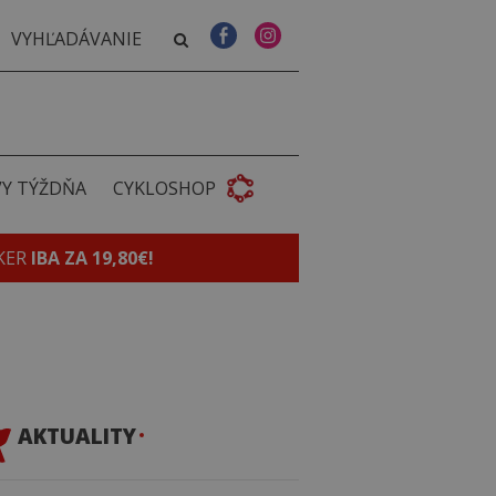
VY TÝŽDŇA
CYKLOSHOP
KER
IBA ZA 19,80€!
AKTUALITY