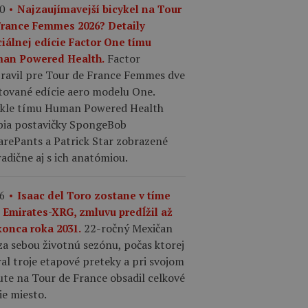
0
Najzaujímavejší bicykel na Tour
France Femmes 2026? Detaily
ciálnej edície Factor One tímu
Factor
an Powered Health.
pravil pre Tour de France Femmes dve
tované edície aero modelu One.
ykle tímu Human Powered Health
bia postavičky SpongeBob
arePants a Patrick Star zobrazené
adične aj s ich anatómiou.
6
Isaac del Toro zostane v tíme
 Emirates-XRG, zmluvu predĺžil až
22-ročný Mexičan
konca roka 2031.
a sebou životnú sezónu, počas ktorej
al troje etapové preteky a pri svojom
te na Tour de France obsadil celkové
ie miesto.