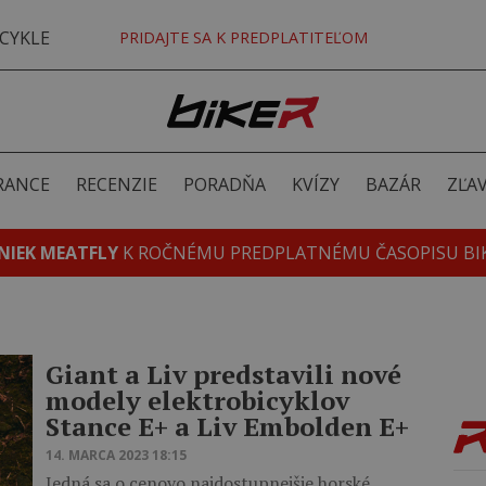
CYKLE
PRIDAJTE SA K PREDPLATITEĽOM
RANCE
RECENZIE
PORADŇA
KVÍZY
BAZÁR
ZĽA
NIEK MEATFLY
K ROČNÉMU PREDPLATNÉMU ČASOPISU BI
Giant a Liv predstavili nové
modely elektrobicyklov
Stance E+ a Liv Embolden E+
14. MARCA 2023 18:15
Jedná sa o cenovo najdostupnejšie horské