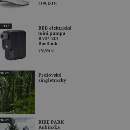
409,00
€
ERCIA
BBB elektrická
mini pumpa
BMP-201
BarBank
79,95
€
INKY
Prešovské
singletracky
INKY
BIKE PARK
Kubínska