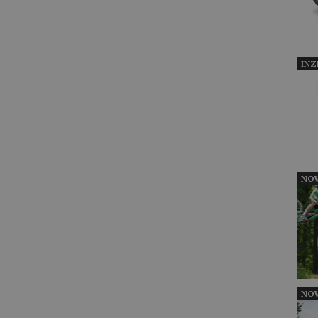
INZ
NOV
NOV