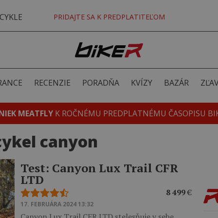
CYKLE
PRIDAJTE SA K PREDPLATITEĽOM
RANCE
RECENZIE
PORADŇA
KVÍZY
BAZÁR
ZĽA
NIEK MEATFLY
K ROČNÉMU PREDPLATNÉMU ČASOPISU BI
cykel canyon
Test: Canyon Lux Trail CFR
LTD
8 499
€
17. FEBRUÁRA 2024 13:32
Canyon Lux Trail CFR LTD stelesňuje v sebe