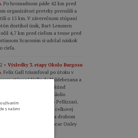
Po hromadnom páde 42 km pred
.
om organizátori preteky prerušili a
tili o 15 km. V záverečnom stúpaní
otón dostihol únik, Bart Lemmen
očil 4,7 km pred cieľom a tesne pred
istianom Scaronim si udržal náskok
o cieľa.
2
Výsledky 3. etapy Okolo Burgosu
Felix Gall triumfoval po útoku v
.
ľovom stúpaní Valle de Valdebezana a
km sóle. So stratou 11 sekúnd
šoval na druhom mieste Giulio
one a tretí skončil Giulio Pellizzari.
Používaním
 sa tak dostal do vedenia celkovej
de s našimi
ifikácie. Ciccone stráca na druhom
te šesť sekúnd a tretí Oscar Onley
m sekúnd.