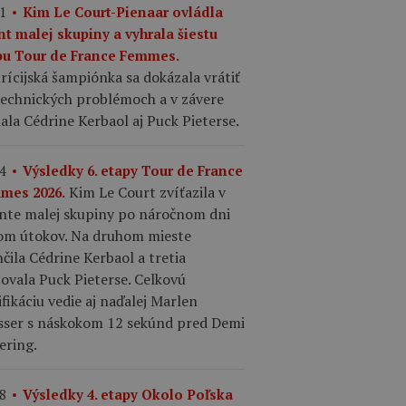
1
Kim Le Court-Pienaar ovládla
nt malej skupiny a vyhrala šiestu
pu Tour de France Femmes.
ícijská šampiónka sa dokázala vrátiť
technických problémoch a v závere
ala Cédrine Kerbaol aj Puck Pieterse.
4
Výsledky 6. etapy Tour de France
Kim Le Court zvíťazila v
mes 2026.
inte malej skupiny po náročnom dni
om útokov. Na druhom mieste
čila Cédrine Kerbaol a tretia
šovala Puck Pieterse. Celkovú
ifikáciu vedie aj naďalej Marlen
sser s náskokom 12 sekúnd pred Demi
ering.
8
Výsledky 4. etapy Okolo Poľska