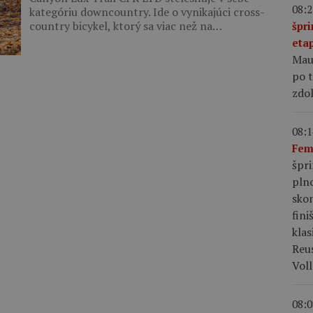
08:2
kategóriu downcountry. Ide o vynikajúci cross-
country bicykel, ktorý sa viac než na…
špri
eta
Maur
po 
zdol
08:1
Fem
špr
pln
skon
fini
klas
Reu
Voll
08:0