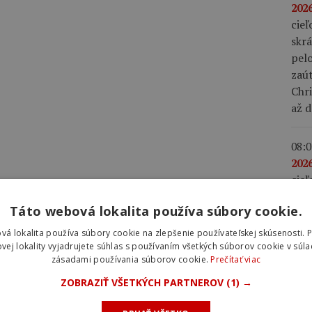
2026
cieľ
skrá
pel
zaút
Chr
až d
08:0
2026
cie
4,6 
Táto webová lokalita používa súbory cookie.
fini
Cicc
vá lokalita používa súbory cookie na zlepšenie používateľskej skúsenosti. 
Gall
vej lokality vyjadrujete súhlas s používaním všetkých súborov cookie v súla
zásadami používania súborov cookie.
Prečítať viac
klas
mies
ZOBRAZIŤ VŠETKÝCH PARTNEROV
(1) →
ose