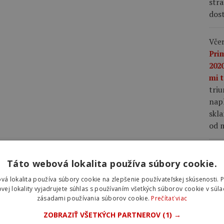
stra
dost
Včer
Pri
2020
mi t
tri
napl
skla
od m
Včer
Táto webová lokalita používa súbory cookie.
lep
nap
vá lokalita používa súbory cookie na zlepšenie používateľskej skúsenosti. 
Vin
vej lokality vyjadrujete súhlas s používaním všetkých súborov cookie v súla
zásadami používania súborov cookie.
Prečítať viac
Fra
mu 
ZOBRAZIŤ VŠETKÝCH PARTNEROV
(1) →