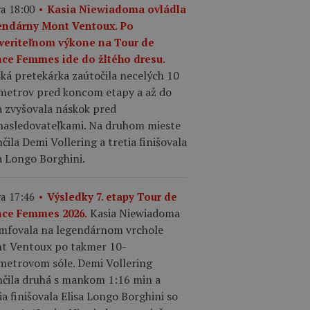
a 18:00
Kasia Niewiadoma ovládla
endárny Mont Ventoux. Po
veriteľnom výkone na Tour de
nce Femmes ide do žltého dresu.
ká pretekárka zaútočila necelých 10
ometrov pred koncom etapy a až do
a zvyšovala náskok pred
nasledovateľkami. Na druhom mieste
čila Demi Vollering a tretia finišovala
a Longo Borghini.
a 17:46
Výsledky 7. etapy Tour de
Kasia Niewiadoma
nce Femmes 2026.
umfovala na legendárnom vrchole
t Ventoux po takmer 10-
ometrovom sóle. Demi Vollering
nčila druhá s mankom 1:16 min a
ia finišovala Elisa Longo Borghini so