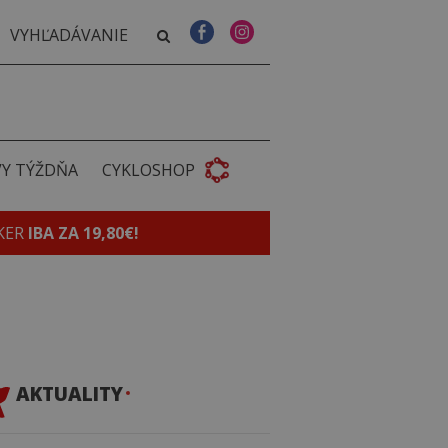
VY TÝŽDŇA
CYKLOSHOP
KER
IBA ZA 19,80€!
AKTUALITY