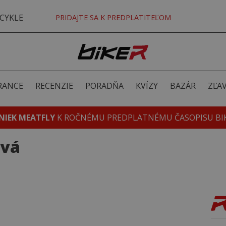
CYKLE
PRIDAJTE SA K PREDPLATITEĽOM
RANCE
RECENZIE
PORADŇA
KVÍZY
BAZÁR
ZĽA
NIEK MEATFLY
K ROČNÉMU PREDPLATNÉMU ČASOPISU BI
ová