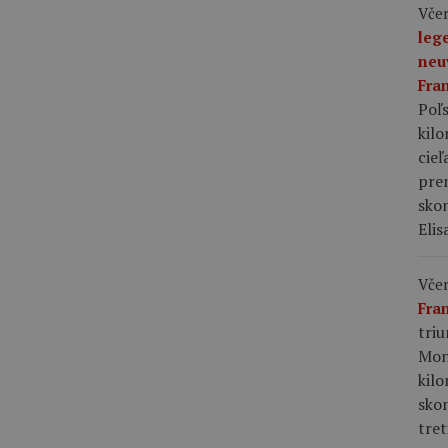
Včer
leg
neu
Fra
Poľs
kil
cieľ
pre
skon
Elis
Včer
Fra
tri
Mon
kil
sko
tret