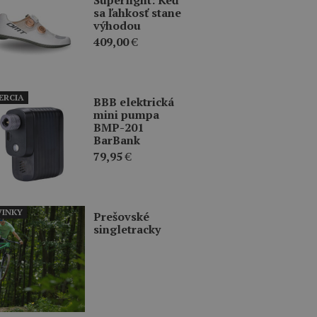
sa ľahkosť stane
výhodou
409,00
€
ERCIA
BBB elektrická
mini pumpa
BMP-201
BarBank
79,95
€
INKY
Prešovské
singletracky