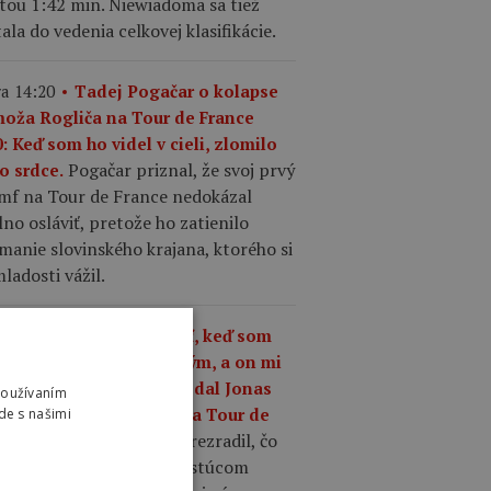
tou 1:42 min. Niewiadoma sa tiež
ala do vedenia celkovej klasifikácie.
a 14:20
Tadej Pogačar o kolapse
moža Rogliča na Tour de France
: Keď som ho videl v cieli, zlomilo
Pogačar priznal, že svoj prvý
o srdce.
umf na Tour de France nedokázal
no osláviť, pretože ho zatienilo
manie slovinského krajana, ktorého si
ladosti vážil.
a 13:37
„Čo mám robiť, keď som
ší ako kedykoľvek predtým, a on mi
riek tomu odíde?,“ povedal Jonas
Používaním
gegaard o Pogačarovi na Tour de
de s našimi
Mattias Skjelmose prezradil, čo
nce.
povedal Vingegaard o rastúcom