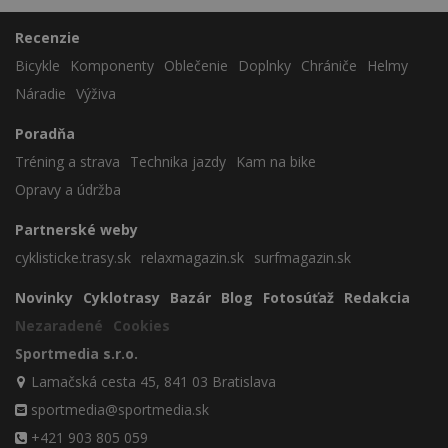
Recenzie
Bicykle
Komponenty
Oblečenie
Doplnky
Chrániče
Helmy
Náradie
Výživa
Poradňa
Tréning a strava
Technika jazdy
Kam na bike
Opravy a údržba
Partnerské weby
cyklisticke.trasy.sk
relaxmagazin.sk
surfmagazin.sk
Novinky
Cyklotrasy
Bazár
Blog
Fotosúťaž
Redakcia
Nezaradené
Cookies
Sportmedia s.r.o.
Lamačská cesta 45, 841 03 Bratislava
sportmedia@sportmedia.sk
+421 903 805 059