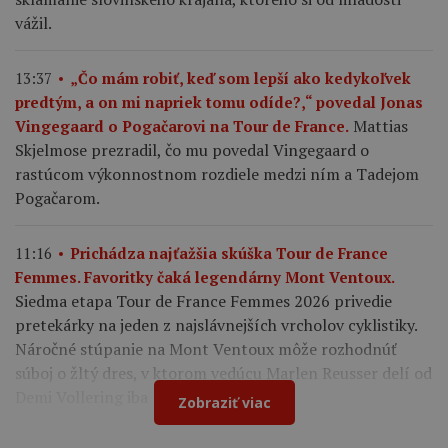
vážil.
13:37
„Čo mám robiť, keď som lepší ako kedykoľvek
predtým, a on mi napriek tomu odíde?,“ povedal Jonas
Mattias
Vingegaard o Pogačarovi na Tour de France.
Skjelmose prezradil, čo mu povedal Vingegaard o
rastúcom výkonnostnom rozdiele medzi ním a Tadejom
Pogačarom.
11:16
Prichádza najťažšia skúška Tour de France
Femmes. Favoritky čaká legendárny Mont Ventoux.
Siedma etapa Tour de France Femmes 2026 privedie
pretekárky na jeden z najslávnejších vrcholov cyklistiky.
Náročné stúpanie na Mont Ventoux môže rozhodnúť
súboj o žltý dres, v ktorom vedúcu Marlen Reusser delí od
Demi Vollering iba 12 sekúnd.
Zobraziť viac