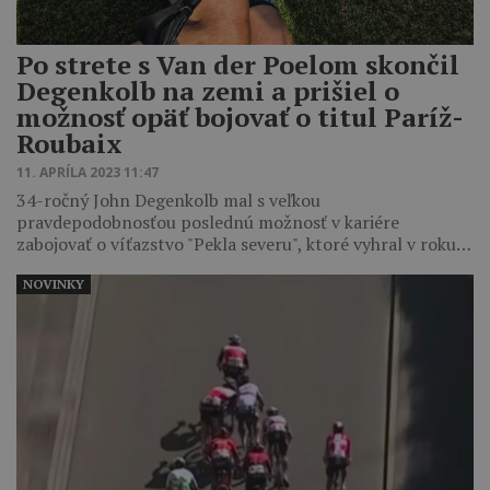
Po strete s Van der Poelom skončil
Degenkolb na zemi a prišiel o
možnosť opäť bojovať o titul Paríž-
Roubaix
11. APRÍLA 2023 11:47
34-ročný John Degenkolb mal s veľkou
pravdepodobnosťou poslednú možnosť v kariére
zabojovať o víťazstvo "Pekla severu", ktoré vyhral v roku…
NOVINKY