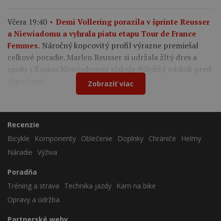
Včera 19:40
Demi Vollering porazila v šprinte Reusser
a Niewiadomu a vyhrala piatu etapu Tour de France
Náročný kopcovitý profil výrazne premiešal
Femmes.
celkové poradie. Marlen Reusser si udržala žltý dres a
spolu s Kasiou Niewiadomou získala dôležitý náskok pred
súperkami.
Zobraziť viac
Recenzie
Bicykle
Komponenty
Oblečenie
Doplnky
Chrániče
Helmy
Náradie
Výživa
Poradňa
Tréning a strava
Technika jazdy
Kam na bike
Opravy a údržba
Partnerské weby