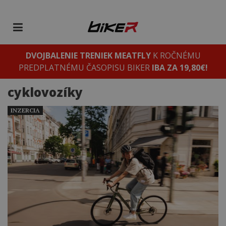
DVOJBALENIE TRENIEK MEATFLY
K ROČNÉMU
PREDPLATNÉMU ČASOPISU BIKER
IBA ZA 19,80€!
cyklovozíky
INZERCIA