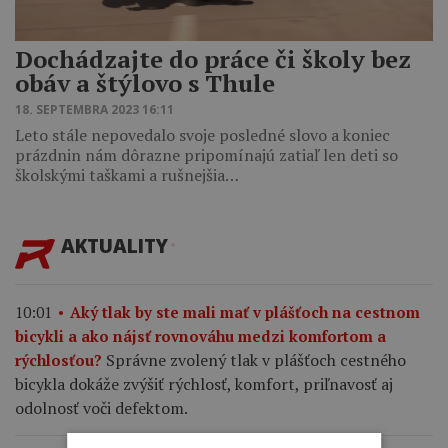
Dochádzajte do práce či školy bez
obáv a štýlovo s Thule
18. SEPTEMBRA 2023 16:11
Leto stále nepovedalo svoje posledné slovo a koniec
prázdnin nám dôrazne pripomínajú zatiaľ len deti so
školskými taškami a rušnejšia…
AKTUALITY
10:01
Aký tlak by ste mali mať v plášťoch na cestnom
bicykli a ako nájsť rovnováhu medzi komfortom a
Správne zvolený tlak v plášťoch cestného
rýchlosťou?
bicykla dokáže zvýšiť rýchlosť, komfort, priľnavosť aj
odolnosť voči defektom.