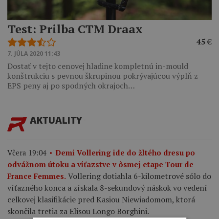
Test: Prilba CTM Draax
45
€
7. JÚLA 2020 11:43
Dostať v tejto cenovej hladine kompletnú in-mould
konštrukciu s pevnou škrupinou pokrývajúcou výplň z
EPS peny aj po spodných okrajoch…
AKTUALITY
Včera 19:04
Demi Vollering ide do žltého dresu po
odvážnom útoku a víťazstve v ôsmej etape Tour de
Vollering dotiahla 6-kilometrové sólo do
France Femmes.
víťazného konca a získala 8-sekundový náskok vo vedení
celkovej klasifikácie pred Kasiou Niewiadomom, ktorá
skončila tretia za Elisou Longo Borghini.