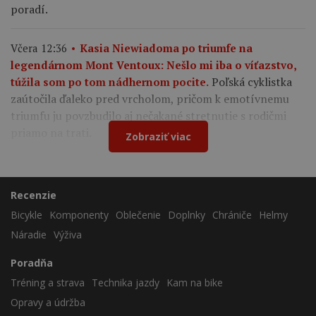
poradí.
Včera 12:36
Kasia Niewiadoma po triumfe na
legendárnom Mont Ventoux: Nešlo mi iba o víťazstvo,
Poľská cyklistka
túžila som po tom nádhernom pocite.
zaútočila ďaleko pred vrcholom, pričom k emotívnemu
triumfu ju povzbudilo aj nečakané stretnutie s rodičmi
priamo na trati.
Zobraziť viac
Recenzie
Bicykle
Komponenty
Oblečenie
Doplnky
Chrániče
Helmy
Náradie
Výživa
Poradňa
Tréning a strava
Technika jazdy
Kam na bike
Opravy a údržba