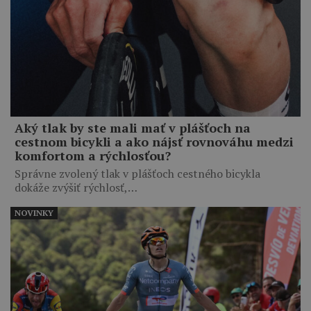
Aký tlak by ste mali mať v plášťoch na
cestnom bicykli a ako nájsť rovnováhu medzi
komfortom a rýchlosťou?
Správne zvolený tlak v plášťoch cestného bicykla
dokáže zvýšiť rýchlosť,…
NOVINKY