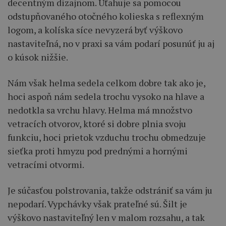
decentným dizajnom. Uťahuje sa pomocou
odstupňovaného otočného kolieska s reflexným
logom, a kolíska síce nevyzerá byť výškovo
nastaviteľná, no v praxi sa vám podarí posunúť ju aj
o kúsok nižšie.
Nám však helma sedela celkom dobre tak ako je,
hoci aspoň nám sedela trochu vysoko na hlave a
nedotkla sa vrchu hlavy. Helma má množstvo
vetracích otvorov, ktoré si dobre plnia svoju
funkciu, hoci prietok vzduchu trochu obmedzuje
sieťka proti hmyzu pod prednými a hornými
vetracími otvormi.
Je súčasťou polstrovania, takže odstrániť sa vám ju
nepodarí. Vypchávky však prateľné sú. Šilt je
výškovo nastaviteľný len v malom rozsahu, a tak