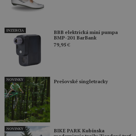
INZERCIA
BBB elektrická mini pumpa
BMP-201 BarBank
79,95
€
NOVINKY
Prešovské singletracky
NOVINKY
BIKE PARK Kubínska
modernizuje traily. Zjazdová trať