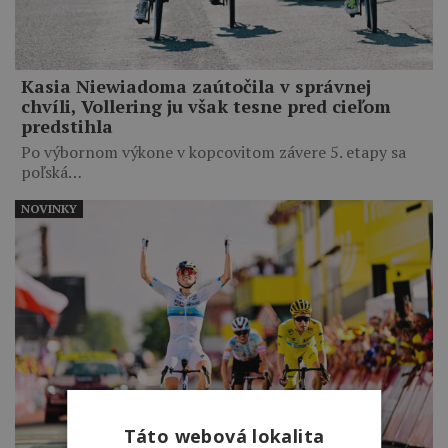
Kasia Niewiadoma zaútočila v správnej
chvíli, Vollering ju však tesne pred cieľom
predstihla
Po výbornom výkone v kopcovitom závere 5. etapy sa
poľská…
NOVINKY
Táto webová lokalita