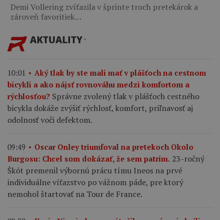
Demi Vollering zvíťazila v šprinte troch pretekárok a
zároveň favoritiek…
AKTUALITY
10:01
Aký tlak by ste mali mať v plášťoch na cestnom
bicykli a ako nájsť rovnováhu medzi komfortom a
Správne zvolený tlak v plášťoch cestného
rýchlosťou?
bicykla dokáže zvýšiť rýchlosť, komfort, priľnavosť aj
odolnosť voči defektom.
09:49
Oscar Onley triumfoval na pretekoch Okolo
23-ročný
Burgosu: Chcel som dokázať, že sem patrím.
Škót premenil výbornú prácu tímu Ineos na prvé
individuálne víťazstvo po vážnom páde, pre ktorý
nemohol štartovať na Tour de France.