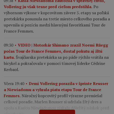
09:38
Kasia Niewiadoma zaútočila v správnej chvíli,
Po
Vollering ju však tesne pred cieľom predstihla.
výbornom výkone v kopcovitom závere 5. etapy sa poľská
pretekárka posunula na tretie miesto celkového poradia a
upevnila si pozíciu medzi hlavnými favoritkami Tour de
France Femmes.
09:30
VIDEO | Motorkár Shimano zrazil Noemi Rüegg
počas Tour de France Femmes, dostal pokutu aj žltú
Švajčiarska pretekárka sa po páde rýchlo vrátila na
kartu.
bicykel a pokračovala v pomoci tímovej líderke Cédrine
Kerbaol.
Včera 19:40
Demi Vollering porazila v šprinte Reusser
a Niewiadomu a vyhrala piatu etapu Tour de France
Náročný kopcovitý profil výrazne premiešal
Femmes.
celkové poradie. Marlen Reusser si udržala žltý dres a
spolu s Kasiou Niewiadomou získala dôležitý náskok pred
súperkami.