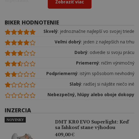
Zobraziť viac
BIKER HODNOTENIE
Skvelý
: jednoznačne najlepší vo svojej triede
Veľmi dobrý
: jeden z najlepších na trhu
Dobrý
: odvedie si svoju prácu
Priemerný
: ničím výnimočný
Podpriemerný
: istým spôsobom nevhodný
Slabý
: radšej si nájdite niečo iné
Nebezpečný, hlúpy alebo oboje dokopy
INZERCIA
NOVINKY
DMT KR0 EVO Superlight: Keď
sa ľahkosť stane výhodou
409,00
€