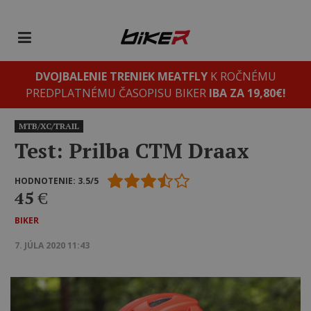
DVOJBALENIE TRENIEK MEATFLY
K ROČNÉMU
PREDPLATNÉMU ČASOPISU BIKER
IBA ZA 19,80€!
MTB/XC/TRAIL
Test: Prilba CTM Draax
HODNOTENIE: 3.5/5
45
€
BIKER
7. JÚLA 2020 11:43