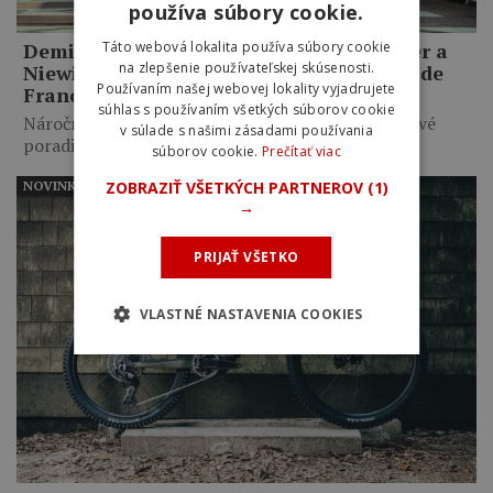
používa súbory cookie.
Táto webová lokalita používa súbory cookie
Demi Vollering porazila v šprinte Reusser a
na zlepšenie používateľskej skúsenosti.
Niewiadomu a vyhrala piatu etapu Tour de
Používaním našej webovej lokality vyjadrujete
France Femmes
súhlas s používaním všetkých súborov cookie
Náročný kopcovitý profil výrazne premiešal celkové
v súlade s našimi zásadami používania
poradie. Marlen Reusser si…
súborov cookie.
Prečítať viac
ZOBRAZIŤ VŠETKÝCH PARTNEROV
(1)
NOVINKY
→
PRIJAŤ VŠETKO
VLASTNÉ NASTAVENIA COOKIES