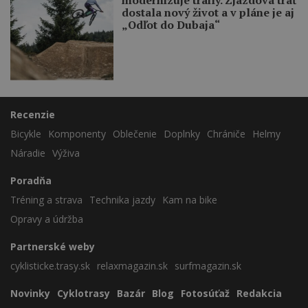
dostala nový život a v pláne je aj
„Odľot do Dubaja“
Recenzie
Bicykle
Komponenty
Oblečenie
Doplnky
Chrániče
Helmy
Náradie
Výživa
Poradňa
Tréning a strava
Technika jazdy
Kam na bike
Opravy a údržba
Partnerské weby
cyklisticke.trasy.sk
relaxmagazin.sk
surfmagazin.sk
Novinky
Cyklotrasy
Bazár
Blog
Fotosúťaž
Redakcia