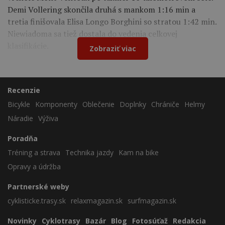
Demi Vollering skončila druhá s mankom 1:16 min a
tretia finišovala Elisa Longo Borghini so stratou 1:42 min.
Niewiadoma sa tiež dostala do vedenia celkovej
klasifikácie.
Zobraziť viac
Recenzie
Bicykle
Komponenty
Oblečenie
Doplnky
Chrániče
Helmy
Náradie
Výživa
Poradňa
Tréning a strava
Technika jazdy
Kam na bike
Opravy a údržba
Partnerské weby
cyklisticke.trasy.sk
relaxmagazin.sk
surfmagazin.sk
Novinky
Cyklotrasy
Bazár
Blog
Fotosúťaž
Redakcia