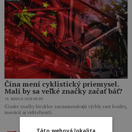
Čína mení cyklistický priemysel.
Mali by sa veľké značky začať báť?
16. MARCA 2026 08:09
Čínske značky bicyklov zaznamenávajú rýchly rast kvality,
inovácií aj viditeľnosti.
Táto webová lokalita