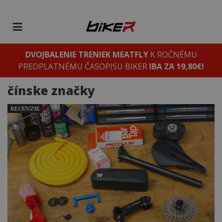
DVOJBALENIE TRENIEK MEATFLY
K ROČNÉMU
PREDPLATNÉMU ČASOPISU BIKER
IBA ZA 19,80€!
čínske značky
RECENZIE