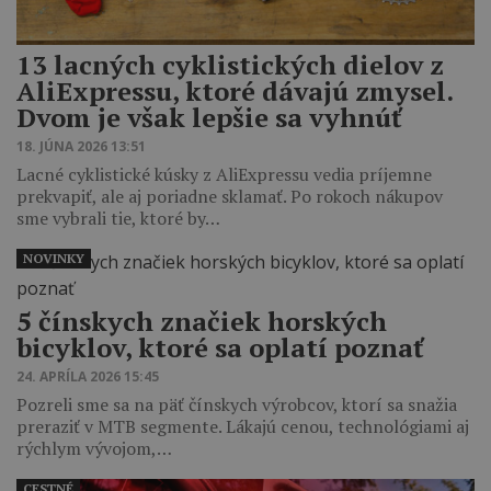
13 lacných cyklistických dielov z
AliExpressu, ktoré dávajú zmysel.
Dvom je však lepšie sa vyhnúť
18. JÚNA 2026 13:51
Lacné cyklistické kúsky z AliExpressu vedia príjemne
prekvapiť, ale aj poriadne sklamať. Po rokoch nákupov
sme vybrali tie, ktoré by…
NOVINKY
5 čínskych značiek horských
bicyklov, ktoré sa oplatí poznať
24. APRÍLA 2026 15:45
Pozreli sme sa na päť čínskych výrobcov, ktorí sa snažia
preraziť v MTB segmente. Lákajú cenou, technológiami aj
rýchlym vývojom,…
CESTNÉ