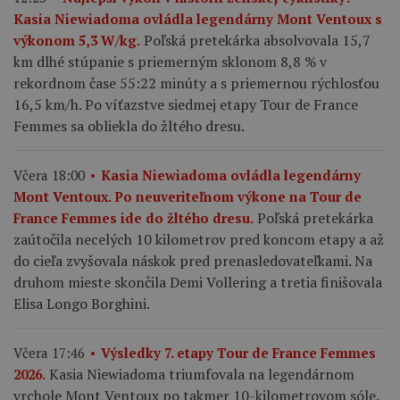
Kasia Niewiadoma ovládla legendárny Mont Ventoux s
Poľská pretekárka absolvovala 15,7
výkonom 5,3 W/kg.
km dlhé stúpanie s priemerným sklonom 8,8 % v
rekordnom čase 55:22 minúty a s priemernou rýchlosťou
16,5 km/h. Po víťazstve siedmej etapy Tour de France
Femmes sa obliekla do žltého dresu.
Včera 18:00
Kasia Niewiadoma ovládla legendárny
Mont Ventoux. Po neuveriteľnom výkone na Tour de
Poľská pretekárka
France Femmes ide do žltého dresu.
zaútočila necelých 10 kilometrov pred koncom etapy a až
do cieľa zvyšovala náskok pred prenasledovateľkami. Na
druhom mieste skončila Demi Vollering a tretia finišovala
Elisa Longo Borghini.
Včera 17:46
Výsledky 7. etapy Tour de France Femmes
Kasia Niewiadoma triumfovala na legendárnom
2026.
vrchole Mont Ventoux po takmer 10-kilometrovom sóle.