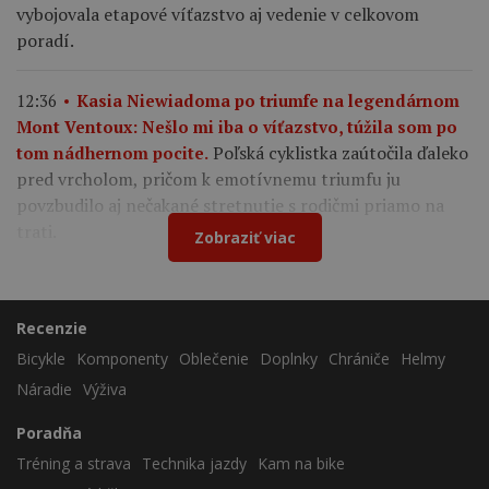
vybojovala etapové víťazstvo aj vedenie v celkovom
poradí.
12:36
Kasia Niewiadoma po triumfe na legendárnom
Mont Ventoux: Nešlo mi iba o víťazstvo, túžila som po
Poľská cyklistka zaútočila ďaleko
tom nádhernom pocite.
pred vrcholom, pričom k emotívnemu triumfu ju
povzbudilo aj nečakané stretnutie s rodičmi priamo na
trati.
Zobraziť viac
Recenzie
Bicykle
Komponenty
Oblečenie
Doplnky
Chrániče
Helmy
Náradie
Výživa
Poradňa
Tréning a strava
Technika jazdy
Kam na bike