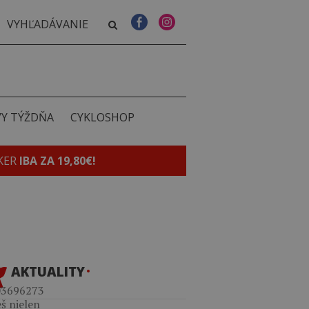
VY TÝŽDŇA
CYKLOSHOP
KER
IBA ZA 19,80€!
AKTUALITY
03696273
š nielen