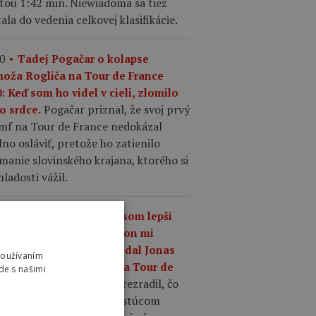
tou 1:42 min. Niewiadoma sa tiež
ala do vedenia celkovej klasifikácie.
0
Tadej Pogačar o kolapse
moža Rogliča na Tour de France
: Keď som ho videl v cieli, zlomilo
Pogačar priznal, že svoj prvý
o srdce.
umf na Tour de France nedokázal
no osláviť, pretože ho zatienilo
manie slovinského krajana, ktorého si
ladosti vážil.
7
„Čo mám robiť, keď som lepší
 kedykoľvek predtým, a on mi
riek tomu odíde?,“ povedal Jonas
Používaním
gegaard o Pogačarovi na Tour de
de s našimi
Mattias Skjelmose prezradil, čo
nce.
povedal Vingegaard o rastúcom