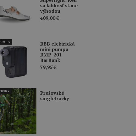
sa ľahkosť stane
výhodou
409,00
€
ERCIA
BBB elektrická
mini pumpa
BMP-201
BarBank
79,95
€
INKY
Prešovské
singletracky