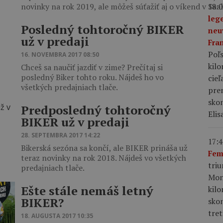
novinky na rok 2019, ale môžeš súťažiť aj o víkend v Sa
18:0
leg
Posledný tohtoročný BIKER
neu
už v predaji
Fra
Poľs
16. NOVEMBRA 2017 08:50
kil
Chceš sa naučiť jazdiť v zime? Prečítaj si
posledný Biker tohto roku. Nájdeš ho vo
cieľ
všetkých predajniach tlače.
pre
skon
Predposledný tohtoročný
Elis
BIKER už v predaji
28. SEPTEMBRA 2017 14:22
17:4
Bikerská sezóna sa končí, ale BIKER prináša už
Fem
teraz novinky na rok 2018. Nájdeš vo všetkých
tri
predajniach tlače.
Mon
Ešte stále nemáš letný
kil
BIKER?
sko
tret
18. AUGUSTA 2017 10:35