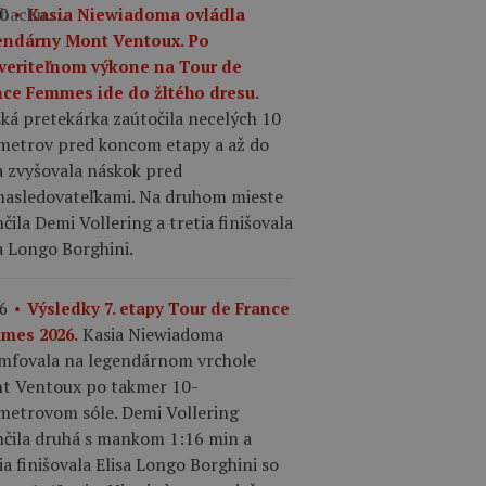
albachu.…
0
Kasia Niewiadoma ovládla
endárny Mont Ventoux. Po
veriteľnom výkone na Tour de
nce Femmes ide do žltého dresu.
ká pretekárka zaútočila necelých 10
ometrov pred koncom etapy a až do
a zvyšovala náskok pred
nasledovateľkami. Na druhom mieste
čila Demi Vollering a tretia finišovala
a Longo Borghini.
6
Výsledky 7. etapy Tour de France
Kasia Niewiadoma
mes 2026.
umfovala na legendárnom vrchole
t Ventoux po takmer 10-
ometrovom sóle. Demi Vollering
nčila druhá s mankom 1:16 min a
ia finišovala Elisa Longo Borghini so