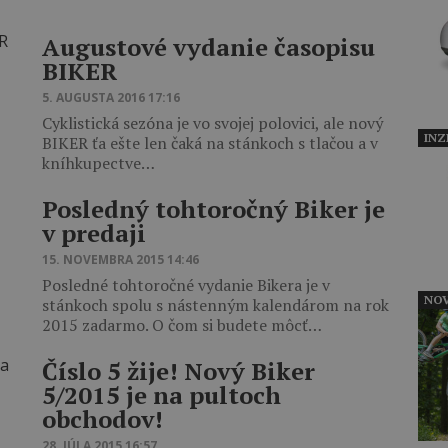
​Augustové vydanie časopisu
BIKER
5. AUGUSTA 2016 17:16
Cyklistická sezóna je vo svojej polovici, ale nový
INZ
BIKER ťa ešte len čaká na stánkoch s tlačou a v
kníhkupectve…
Posledný tohtoročný Biker je
v predaji
15. NOVEMBRA 2015 14:46
Posledné tohtoročné vydanie Bikera je v
NOV
stánkoch spolu s nástenným kalendárom na rok
2015 zadarmo. O čom si budete môcť…
Číslo 5 žije! Nový Biker
5/2015 je na pultoch
obchodov!
28. JÚLA 2015 16:57