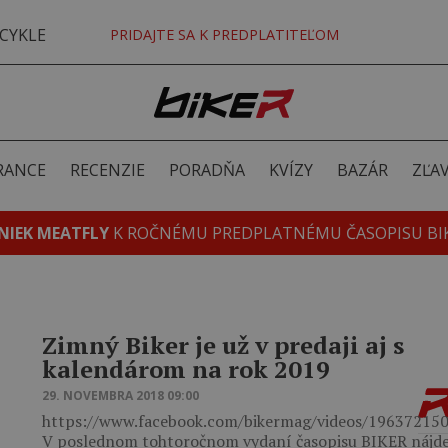
CYKLE
PRIDAJTE SA K PREDPLATITEĽOM
RANCE
RECENZIE
PORADŇA
KVÍZY
BAZÁR
ZĽA
NIEK MEATFLY
K ROČNÉMU PREDPLATNÉMU ČASOPISU BI
Zimný Biker je už v predaji aj s
kalendárom na rok 2019
29. NOVEMBRA 2018 09:00
https://www.facebook.com/bikermag/videos/19637215
V poslednom tohtoročnom vydaní časopisu BIKER nájde