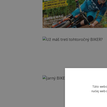
Táto webo
našej webo