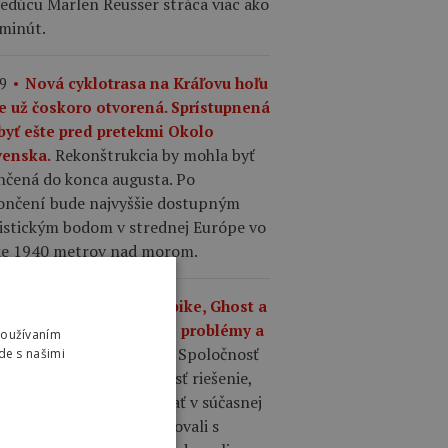
edúcu Marlen Reusser stráca viac ako
 minút.
9
Nová cyklotrasa na Kráľovu hoľu
e už čoskoro otvorená. Sprístupnená
byť ešte pred pretekmi Okolo
Rekonštrukcia by mohla byť
venska.
nčená do konca augusta. Po
ončení bude najvyššie dostupným
listickým bodom v strednej Európe vo
ke 1940 metrov nad morom.
6
Majiteľ značiek Haibike, Ghost a
ierre má vážne finančné problémy a
Používaním
Spoločnosť
al insolvenčné konanie.
de s našimi
ll Group nedokázala nájsť riešenie,
é by umožnilo pokračovať v súčasnej
be, hoci poradcovia rokovali s