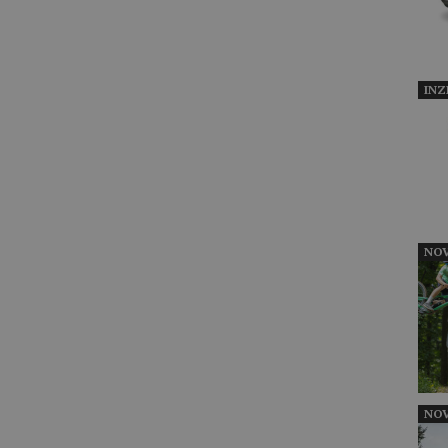
INZ
NOV
NOV