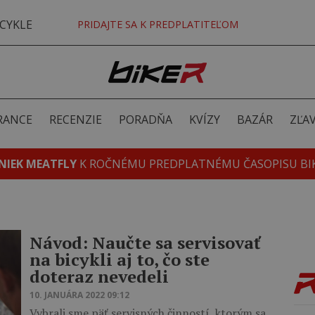
CYKLE
PRIDAJTE SA K PREDPLATITEĽOM
RANCE
RECENZIE
PORADŇA
KVÍZY
BAZÁR
ZĽA
NIEK MEATFLY
K ROČNÉMU PREDPLATNÉMU ČASOPISU BI
Návod: Naučte sa servisovať
na bicykli aj to, čo ste
doteraz nevedeli
10. JANUÁRA 2022 09:12
Vybrali sme päť servisných činností, ktorým sa