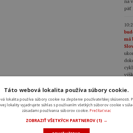
na v
päť
10:2
bud
má 
Slo
uko
dok
cyk
výš
Táto webová lokalita používa súbory cookie.
09:5
Lap
vá lokalita používa súbory cookie na zlepšenie používateľskej skúsenosti. 
zač
vej lokality vyjadrujete súhlas s používaním všetkých súborov cookie v súla
zásadami používania súborov cookie.
Prečítať viac
Acce
ktor
ZOBRAZIŤ VŠETKÝCH PARTNEROV
(1) →
podo