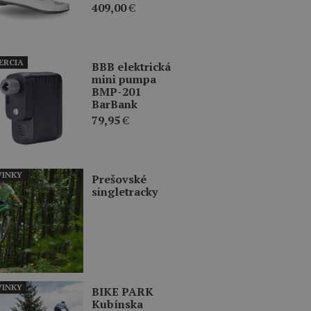
409,00
€
ERCIA
BBB elektrická
mini pumpa
BMP-201
BarBank
79,95
€
INKY
Prešovské
singletracky
INKY
BIKE PARK
Kubínska