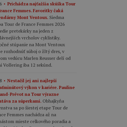
6
Prichádza najťažšia skúška Tour
France Femmes. Favoritky čaká
Siedma
endárny Mont Ventoux.
pa Tour de France Femmes 2026
edie pretekárky na jeden z
lávnejších vrcholov cyklistiky.
očné stúpanie na Mont Ventoux
 rozhodnúť súboj o žltý dres, v
rom vedúcu Marlen Reusser delí od
 Vollering iba 12 sekúnd.
8
Nestačil jej ani najlepší
aťminútový výkon v kariére. Pauline
rand-Prévot na Tour výrazne
Obhajkyňa
stáva za súperkami.
nstva sa po šiestej etape Tour de
nce Femmes nachádza až na
nástom mieste celkového poradia a