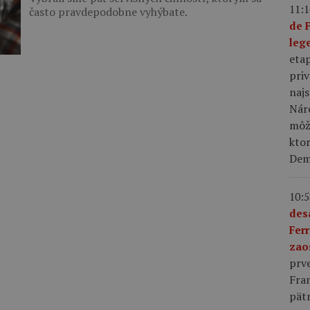
11:1
často pravdepodobne vyhýbate.
de 
leg
eta
priv
najs
Nár
môže
kto
Demi
10:5
des
Fer
zao
prve
Fra
pät