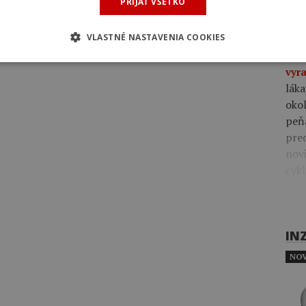
via
PRIJAŤ VŠETKO
rôz
VLASTNÉ NASTAVENIA COOKIES
09:4
vyra
láka
okol
peň
pre
novi
cykl
IN
NOV