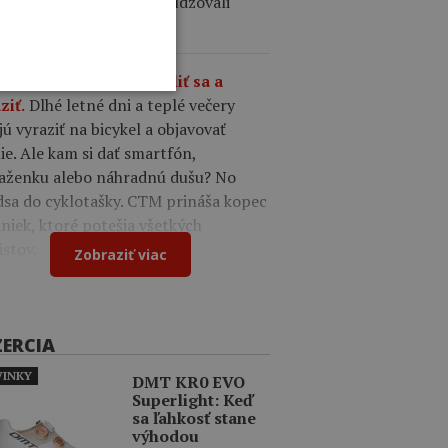
cerými záujemcami a posudzovali
ne ponuky.
9
CTM tašky – čas zbaliť sa a
Dlhé letné dni a teplé večery
ziť.
jú vyraziť na bicykel a objavovať
ie. Ale kam si dať smartfón,
aženku alebo náhradnú dušu? No
dsa do cyklotašky. CTM prináša kopec
niek, ktoré potešia všetkých
istov.
Zobraziť viac
ZERCIA
INKY
DMT KR0 EVO
Superlight: Keď
sa ľahkosť stane
výhodou