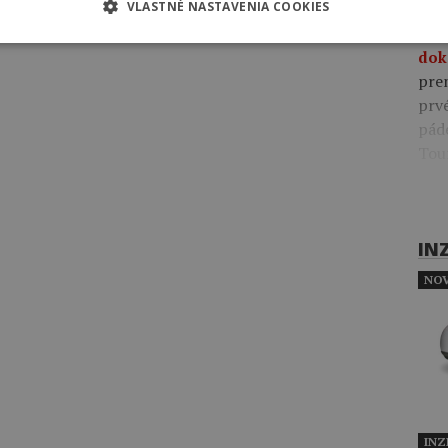
VLASTNÉ NASTAVENIA COOKIES
09:4
pre
dok
pre
prv
pád
Tou
IN
NOV
INZ