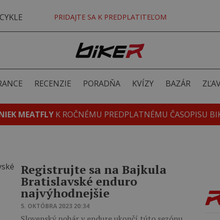
CYKLE
PRIDAJTE SA K PREDPLATITEĽOM
RANCE
RECENZIE
PORADŇA
KVÍZY
BAZÁR
ZĽA
NIEK MEATFLY
K ROČNÉMU PREDPLATNÉMU ČASOPISU BI
Registrujte sa na Bajkula
Bratislavské enduro
najvýhodnejšie
5. OKTÓBRA 2023 20:34
Slovenský pohár v endure ukončí túto sezónu