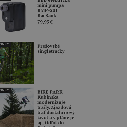
mini pumpa
BMP-201
BarBank
79,95
€
INKY
Prešovské
singletracky
INKY
BIKE PARK
Kubínska
modernizuje
traily. Zjazdová
trať dostala nový
život a v pláne je
aj „Odľot do