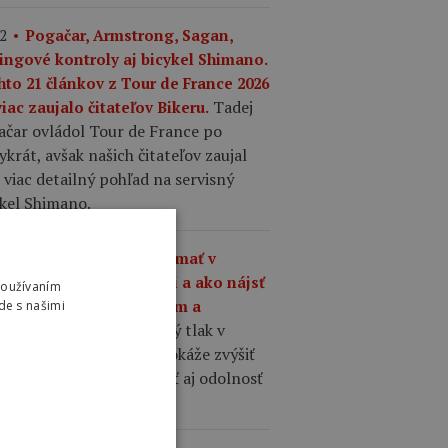
2
Pogačar, Armstrong, Sagan,
ingové kontroly aj bicykel Shimano.
hto 21 článkov z Tour de France 2026
Tadej
iac zaujalo čitateľov Bikeru.
ačar ovládol Tour de France po
ykrát, avšak našich čitateľov zaujal
 viac detailný pohľad na servisný
ykel Shimano.
1
Aký tlak by ste mali mať v
šťoch na cestnom bicykli a ako nájsť
Používaním
nováhu medzi komfortom a
de s našimi
Správne zvolený tlak v
hlosťou?
ťoch cestného bicykla dokáže zvýšiť
losť, komfort, priľnavosť aj odolnosť
 defektom.