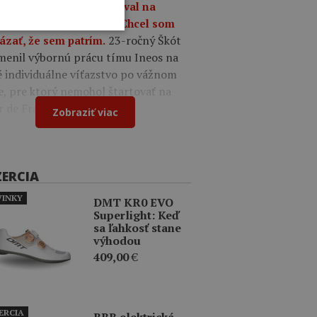
9
Oscar Onley triumfoval na
tekoch Okolo Burgosu: Chcel som
23-ročný Škót
ázať, že sem patrím.
menil výbornú prácu tímu Ineos na
é individuálne víťazstvo po vážnom
e, pre ktorý nemohol štartovať na
r de France.
Zobraziť viac
ZERCIA
INKY
DMT KR0 EVO
Superlight: Keď
sa ľahkosť stane
výhodou
409,00
€
ERCIA
BBB elektrická