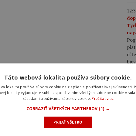
12:3
dop
Týc
najv
Pog
piat
ešte
bic
Táto webová lokalita používa súbory cookie.
10:0
plá
vá lokalita používa súbory cookie na zlepšenie používateľskej skúsenosti. 
rov
vej lokality vyjadrujete súhlas s používaním všetkých súborov cookie v súla
zásadami používania súborov cookie.
Prečítať viac
rýc
pláš
ZOBRAZIŤ VŠETKÝCH PARTNEROV
(1) →
rých
voči
PRIJAŤ VŠETKO