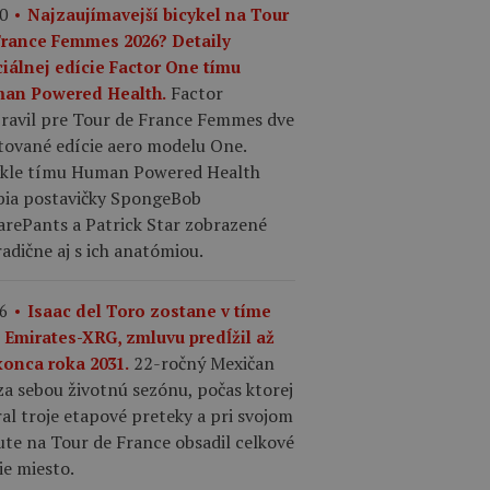
0
Najzaujímavejší bicykel na Tour
France Femmes 2026? Detaily
ciálnej edície Factor One tímu
Factor
an Powered Health.
pravil pre Tour de France Femmes dve
tované edície aero modelu One.
ykle tímu Human Powered Health
bia postavičky SpongeBob
arePants a Patrick Star zobrazené
adične aj s ich anatómiou.
6
Isaac del Toro zostane v tíme
 Emirates-XRG, zmluvu predĺžil až
22-ročný Mexičan
konca roka 2031.
a sebou životnú sezónu, počas ktorej
al troje etapové preteky a pri svojom
te na Tour de France obsadil celkové
ie miesto.