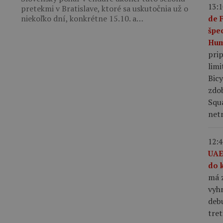
13:1
pretekmi v Bratislave, ktoré sa uskutočnia už o
niekoľko dní, konkrétne 15.10. a…
de 
špe
Hum
pri
limi
Bic
zdo
Squ
netr
12:4
UAE
do 
má z
vyhr
debu
tret