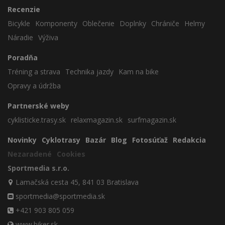
Recenzie
Bicykle
Komponenty
Oblečenie
Doplnky
Chrániče
Helmy
Náradie
Výživa
Poradňa
Tréning a strava
Technika jazdy
Kam na bike
Opravy a údržba
Partnerské weby
cyklisticke.trasy.sk
relaxmagazin.sk
surfmagazin.sk
Novinky
Cyklotrasy
Bazár
Blog
Fotosúťaž
Redakcia
Nezaradené
Cookies
Sportmedia s.r.o.
Lamačská cesta 45, 841 03 Bratislava
sportmedia@sportmedia.sk
+421 903 805 059
www.biker.sk