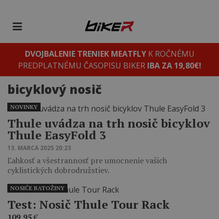
DVOJBALENIE TRENIEK MEATFLY
K ROČNÉMU
PREDPLATNÉMU ČASOPISU BIKER
IBA ZA 19,80€!
bicyklový nosič
NOVINKY
Thule uvádza na trh nosič bicyklov
Thule EasyFold 3
13. MARCA 2025 20:23
Ľahkosť a všestrannosť pre umocnenie vašich
cyklistických dobrodružstiev.
NOSIČE BATOŽINY
Test: Nosič Thule Tour Rack
109,95
€