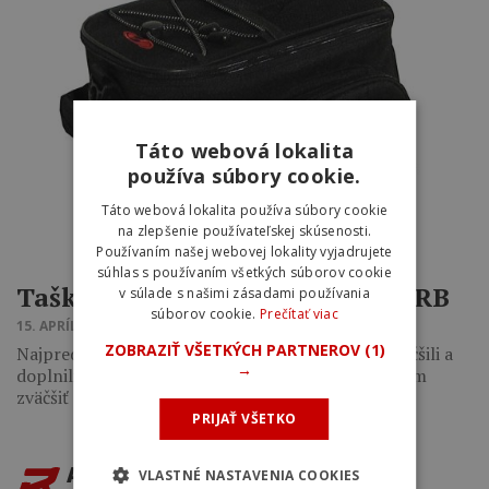
Táto webová lokalita
používa súbory cookie.
Táto webová lokalita používa súbory cookie
na zlepšenie používateľskej skúsenosti.
Používaním našej webovej lokality vyjadrujete
súhlas s používaním všetkých súborov cookie
Tašky na nosič SLOGER EXP & RB
v súlade s našimi zásadami používania
súborov cookie.
Prečítať viac
15. APRÍLA 2015 18:57
ZOBRAZIŤ VŠETKÝCH PARTNEROV
(1)
Najpredávanejší model MTB tašky sme trochu zväčšili a
→
doplnili o menšiu verziu. Model EXP je možné objem
zväčšiť ešte o…
PRIJAŤ VŠETKO
AKTUALITY
VLASTNÉ NASTAVENIA COOKIES