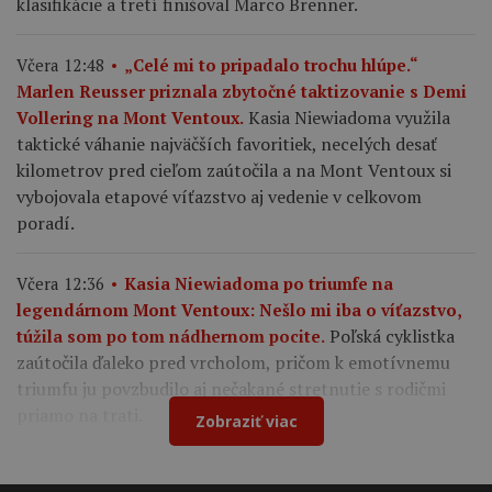
klasifikácie a tretí finišoval Marco Brenner.
Včera 12:48
„Celé mi to pripadalo trochu hlúpe.“
Marlen Reusser priznala zbytočné taktizovanie s Demi
Kasia Niewiadoma využila
Vollering na Mont Ventoux.
taktické váhanie najväčších favoritiek, necelých desať
kilometrov pred cieľom zaútočila a na Mont Ventoux si
vybojovala etapové víťazstvo aj vedenie v celkovom
poradí.
Včera 12:36
Kasia Niewiadoma po triumfe na
legendárnom Mont Ventoux: Nešlo mi iba o víťazstvo,
Poľská cyklistka
túžila som po tom nádhernom pocite.
zaútočila ďaleko pred vrcholom, pričom k emotívnemu
triumfu ju povzbudilo aj nečakané stretnutie s rodičmi
priamo na trati.
Zobraziť viac