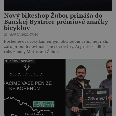
Nový bikeshop Žubor prináša do
Banskej Bystrice prémiové značky
bicyklov
21. MARCA 2022 07:44
Posledné dva roky kamenným obchodom veľmi nepriali,
zato pribudli noví nadšenci cyklistiky. Aj preto sa dlhé
roky známy Motoshop Žubor…
TLAČOVÉ SPRÁVY