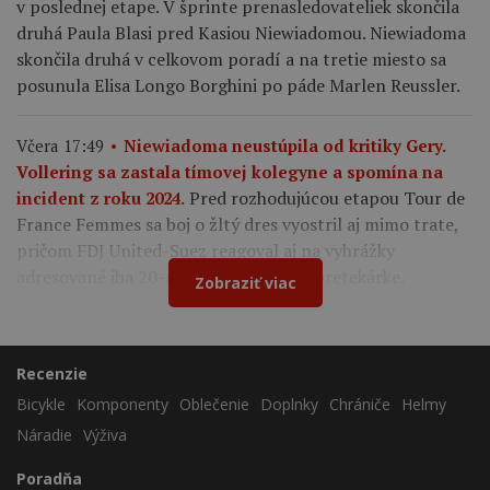
v poslednej etape. V šprinte prenasledovateliek skončila
druhá Paula Blasi pred Kasiou Niewiadomou. Niewiadoma
skončila druhá v celkovom poradí a na tretie miesto sa
posunula Elisa Longo Borghini po páde Marlen Reussler.
Včera 17:49
Niewiadoma neustúpila od kritiky Gery.
Vollering sa zastala tímovej kolegyne a spomína na
Pred rozhodujúcou etapou Tour de
incident z roku 2024.
France Femmes sa boj o žltý dres vyostril aj mimo trate,
pričom FDJ United-Suez reagoval aj na vyhrážky
adresované iba 20-ročnej francúzskej pretekárke.
Zobraziť viac
Recenzie
Bicykle
Komponenty
Oblečenie
Doplnky
Chrániče
Helmy
Náradie
Výživa
Poradňa