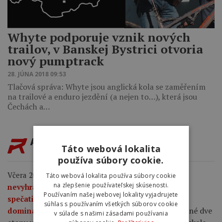
Whyte podporuje vznik nových
trailov, v Banskej Bystrici otvoria
nový pumptrack
28. JÚNA 2018 09:53
Tlačová správa: Whyte jsou anglická kola se zaměřením
na trailové a enduro jezdění (a nejen to…), která jsou
Čechách a…
AKTUALITY
Táto webová lokalita
používa súbory cookie.
Včera 20:28
„Chcela som jasne ukázať, že sme
Táto webová lokalita používa súbory cookie
na zlepšenie používateľskej skúsenosti.
nevyhrali pre včerajší incident.“ Demi Vollering
Používaním našej webovej lokality vyjadrujete
spečatila víťazstvo Tour de France Femmes
súhlas s používaním všetkých súborov cookie
Holanďanka ovládla záverečné dve
dominantným sólom.
v súlade s našimi zásadami používania