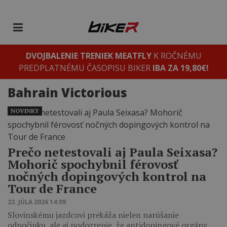
DVOJBALENIE TRENIEK MEATFLY
K ROČNÉMU
PREDPLATNÉMU ČASOPISU BIKER
IBA ZA 19,80€!
Bahrain Victorious
NOVINKY
Prečo netestovali aj Paula Seixasa?
Mohorič spochybnil férovosť
nočných dopingových kontrol na
Tour de France
22. JÚLA 2026 14:09
Slovinskému jazdcovi prekáža nielen narúšanie
odpočinku, ale aj podozrenie, že antidopingové orgány