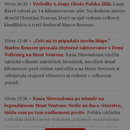
Louis
Včera 16:30
Výsledky 6. etapy Okolo Poľska 2026.
Barré vyhral po 14-kilometrovom sóle. Na druhom mieste
skončil Christian Scaroni, ktorý sa ujal vedenia celkovej
klasifikácie a tretí finišoval Marco Brenner.
Včera 12:48
„Celé mi to pripadalo trochu hlúpe.“
Marlen Reusser priznala zbytočné taktizovanie s Demi
Kasia Niewiadoma využila
Vollering na Mont Ventoux.
taktické váhanie najväčších favoritiek, necelých desať
kilometrov pred cieľom zaútočila a na Mont Ventoux si
vybojovala etapové víťazstvo aj vedenie v celkovom
poradí.
Včera 12:36
Kasia Niewiadoma po triumfe na
legendárnom Mont Ventoux: Nešlo mi iba o víťazstvo,
Poľská cyklistka
túžila som po tom nádhernom pocite.
zaútočila ďaleko pred vrcholom, pričom k emotívnemu
triumfu ju povzbudilo aj nečakané stretnutie s rodičmi