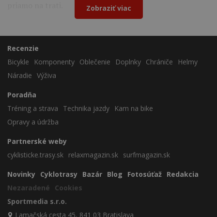
priamo na trati.
Zobraziť viac
Recenzie
Bicykle
Komponenty
Oblečenie
Doplnky
Chrániče
Helmy
Náradie
Výživa
Poradňa
Tréning a strava
Technika jazdy
Kam na bike
Opravy a údržba
Partnerské weby
cyklisticke.trasy.sk
relaxmagazin.sk
surfmagazin.sk
Novinky
Cyklotrasy
Bazár
Blog
Fotosúťaž
Redakcia
Nezaradené
Cookies
Sportmedia s.r.o.
Lamačská cesta 45, 841 03 Bratislava