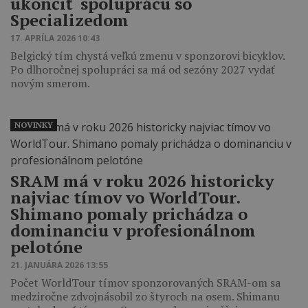
ukončiť spoluprácu so
Specializedom
17. APRÍLA 2026 10:43
Belgický tím chystá veľkú zmenu v sponzorovi bicyklov.
Po dlhoročnej spolupráci sa má od sezóny 2027 vydať
novým smerom.
NOVINKY
SRAM má v roku 2026 historicky
najviac tímov vo WorldTour.
Shimano pomaly prichádza o
dominanciu v profesionálnom
pelotóne
21. JANUÁRA 2026 13:55
Počet WorldTour tímov sponzorovaných SRAM-om sa
medziročne zdvojnásobil zo štyroch na osem. Shimanu