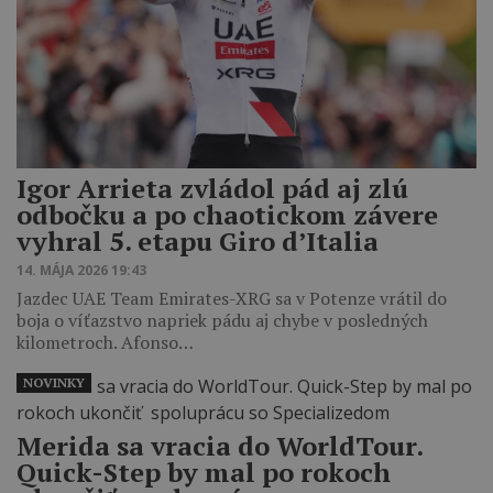
Igor Arrieta zvládol pád aj zlú
odbočku a po chaotickom závere
vyhral 5. etapu Giro d’Italia
14. MÁJA 2026 19:43
Jazdec UAE Team Emirates-XRG sa v Potenze vrátil do
boja o víťazstvo napriek pádu aj chybe v posledných
kilometroch. Afonso…
NOVINKY
Merida sa vracia do WorldTour.
Quick-Step by mal po rokoch