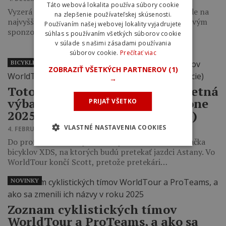
Táto webová lokalita používa súbory cookie
Vyzerá to tak, že Merida po deviatich rokoch nebude na
na zlepšenie používateľskej skúsenosti.
najvyššej úrovni profesionálnej cyklistiky, keďže novým
Používaním našej webovej lokality vyjadrujete
sponzorom tímu Bahrain Victorious…
súhlas s používaním všetkých súborov cookie
v súlade s našimi zásadami používania
súborov cookie.
Prečítať viac
BICYKLE PROFESIONÁLNYCH CYKLISTOV
ZOBRAZIŤ VŠETKÝCH PARTNEROV
(1)
→
Toto sú všetky bicykle a kompletná
výbava tímov WorldTour v sezóne
PRIJAŤ VŠETKO
2025 (detaily, foto, špecifikácie)
VLASTNÉ NASTAVENIA COOKIES
4. FEBRUÁRA 2025 18:08
Do profesionálneho pelotónu prichádza čínska značka
bicyklov XDS, na ktorých budú pretekať jazdci Astany. Vo
WorldTour končí Scott, pretože pretekári…
NOVINKY
Zoznam cyklistických tímov
WorldTour a ProTeams, a ako sa