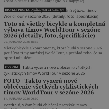
zostalo desať tímov a Campagnolo z najvyššej…
BICYKLE PROFESIONÁLNYCH CYKLISTOV
Toto sú všetky bicykle a kompletná
výbava tímov WorldTour v sezóne
2026 (detaily, foto, špecifikácie)
20. JANUÁRA 2026 15:32
Všetky bicykle a komponenty, ktoré budú v sezóne 2026
používať tímy mužskej WorldTour, a prehľad toho, čo sa
oproti minulému…
NOVINKY
FOTO ‎| Takto vyzerá nové
oblečenie všetkých cyklistických
tímov WorldTour v sezóne 2026
14. JANUÁRA 2026 00:00
Pozrite si, v čom budú oblečení pretekári tímov