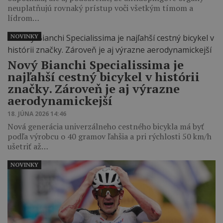
neuplatňujú rovnaký prístup voči všetkým tímom a
lídrom…
NOVINKY
Nový Bianchi Specialissima je
najľahší cestný bicykel v histórii
značky. Zároveň je aj výrazne
aerodynamickejší
18. JÚNA 2026 14:46
Nová generácia univerzálneho cestného bicykla má byť
podľa výrobcu o 40 gramov ľahšia a pri rýchlosti 50 km/h
ušetriť až…
NOVINKY