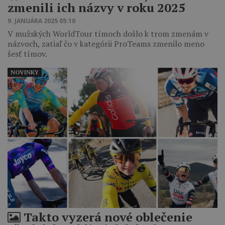
zmenili ich názvy v roku 2025
9. JANUÁRA 2025 05:10
V mužských WorldTour tímoch došlo k trom zmenám v
názvoch, zatiaľ čo v kategórii ProTeams zmenilo meno
šesť tímov.
NOVINKY
Takto vyzerá nové oblečenie