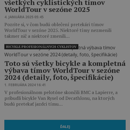
všetkých cyklistických tímov
WorldTour v sezóne 2025
4. JANUÁRA 2025 05:45
Pozrite si, v čom budú oblečení pretekári tímov
WorldTour v sezóne 2025. Niektoré tímy nezmenili
takmer nič a niektoré zmenili…
BICYKLE PROFESIONÁLNYCH CYKLISTOV
Toto sú všetky bicykle a kompletná
výbava tímov WorldTour v sezóne
2024 (detaily, foto, špecifikácie)
1. FEBRUÁRA 2024 16:41
V profesionálnom pelotóne skončili BMC a Lapierre, a
pribudli bicykle Van Rysel od Decathlonu, na ktorých
budú pretekať jazdci tímu…
ĎALEJ