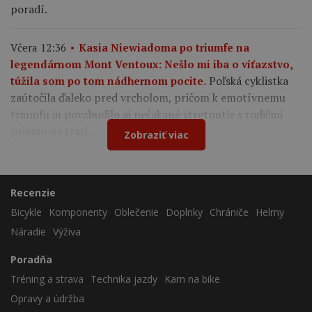
poradí.
Včera 12:36
Kasia Niewiadoma po triumfe na
legendárnom Mont Ventoux: Nešlo mi iba o víťazstvo,
Poľská cyklistka
túžila som po tom nádhernom pocite.
zaútočila ďaleko pred vrcholom, pričom k emotívnemu
triumfu ju povzbudilo aj nečakané stretnutie s rodičmi
priamo na trati.
Zobraziť viac
Recenzie
Bicykle
Komponenty
Oblečenie
Doplnky
Chrániče
Helmy
Náradie
Výživa
Poradňa
Tréning a strava
Technika jazdy
Kam na bike
Opravy a údržba