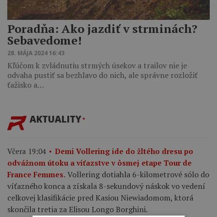
Poradňa: Ako jazdiť v strminách?
Sebavedome!
28. MÁJA 2024 16:43
Kľúčom k zvládnutiu strmých úsekov a trailov nie je
odvaha pustiť sa bezhlavo do nich, ale správne rozložiť
ťažisko a…
AKTUALITY
Včera 19:04
Demi Vollering ide do žltého dresu po
odvážnom útoku a víťazstve v ôsmej etape Tour de
Vollering dotiahla 6-kilometrové sólo do
France Femmes.
víťazného konca a získala 8-sekundový náskok vo vedení
celkovej klasifikácie pred Kasiou Niewiadomom, ktorá
skončila tretia za Elisou Longo Borghini.