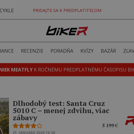
CYKLE
PRIDAJTE SA K PREDPLATITEĽOM
RANCE
RECENZIE
PORADŇA
KVÍZY
BAZÁR
ZĽA
NIEK MEATFLY
K ROČNÉMU PREDPLATNÉMU ČASOPISU BI
Dlhodobý test: Santa Cruz
5010 C – menej zdvihu, viac
zábavy
5 199
€
21. JANUÁRA 2020 10:36