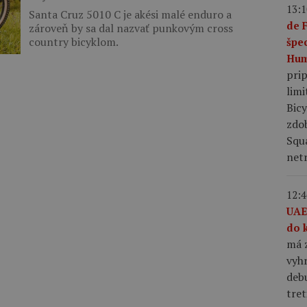
13:1
Santa Cruz 5010 C je akési malé enduro a
de 
zároveň by sa dal nazvať punkovým cross
country bicyklom.
špe
Hum
pri
limi
Bic
zdo
Squ
netr
12:4
UAE
do 
má z
vyhr
debu
tret