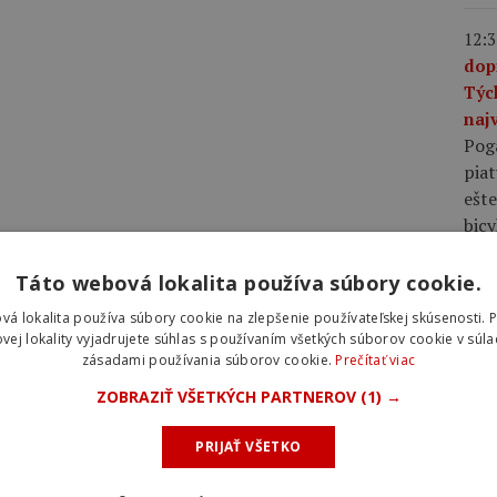
12:3
dop
Týc
najv
Pog
piat
ešte
bic
Táto webová lokalita používa súbory cookie.
10:0
plá
vá lokalita používa súbory cookie na zlepšenie používateľskej skúsenosti. 
rov
vej lokality vyjadrujete súhlas s používaním všetkých súborov cookie v súla
zásadami používania súborov cookie.
Prečítať viac
rýc
pláš
ZOBRAZIŤ VŠETKÝCH PARTNEROV
(1) →
rých
voči
PRIJAŤ VŠETKO