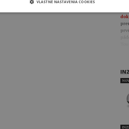
VLASTNÉ NASTAVENIA COOKIES
09:4
pre
dok
pre
prv
pád
Tou
IN
NOV
INZ