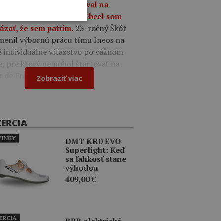
9
Oscar Onley triumfoval na
tekoch Okolo Burgosu: Chcel som
23-ročný Škót
ázať, že sem patrím.
menil výbornú prácu tímu Ineos na
é individuálne víťazstvo po vážnom
e, pre ktorý nemohol štartovať na
r de France.
Zobraziť viac
ZERCIA
INKY
DMT KR0 EVO
Superlight: Keď
sa ľahkosť stane
výhodou
409,00
€
ERCIA
BBB elektrická