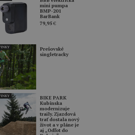
mini pumpa
BMP-201
BarBank
79,95
€
INKY
Prešovské
singletracky
INKY
BIKE PARK
Kubínska
modernizuje
traily. Zjazdová
trať dostala nový
život a v pláne je
aj „Odľot do