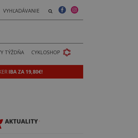
VY TÝŽDŇA
CYKLOSHOP
KER
IBA ZA 19,80€!
AKTUALITY