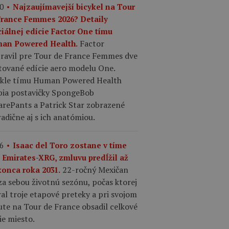
0
Najzaujímavejší bicykel na Tour
France Femmes 2026? Detaily
ciálnej edície Factor One tímu
Factor
an Powered Health.
pravil pre Tour de France Femmes dve
tované edície aero modelu One.
ykle tímu Human Powered Health
bia postavičky SpongeBob
arePants a Patrick Star zobrazené
adične aj s ich anatómiou.
6
Isaac del Toro zostane v tíme
 Emirates-XRG, zmluvu predĺžil až
22-ročný Mexičan
konca roka 2031.
a sebou životnú sezónu, počas ktorej
al troje etapové preteky a pri svojom
te na Tour de France obsadil celkové
ie miesto.