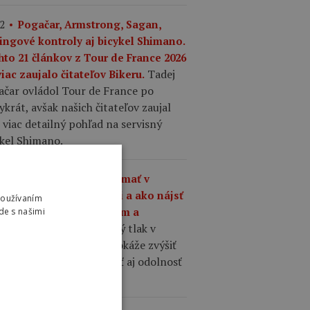
2
Pogačar, Armstrong, Sagan,
ingové kontroly aj bicykel Shimano.
hto 21 článkov z Tour de France 2026
Tadej
iac zaujalo čitateľov Bikeru.
ačar ovládol Tour de France po
ykrát, avšak našich čitateľov zaujal
 viac detailný pohľad na servisný
ykel Shimano.
1
Aký tlak by ste mali mať v
šťoch na cestnom bicykli a ako nájsť
Používaním
nováhu medzi komfortom a
de s našimi
Správne zvolený tlak v
hlosťou?
ťoch cestného bicykla dokáže zvýšiť
losť, komfort, priľnavosť aj odolnosť
 defektom.