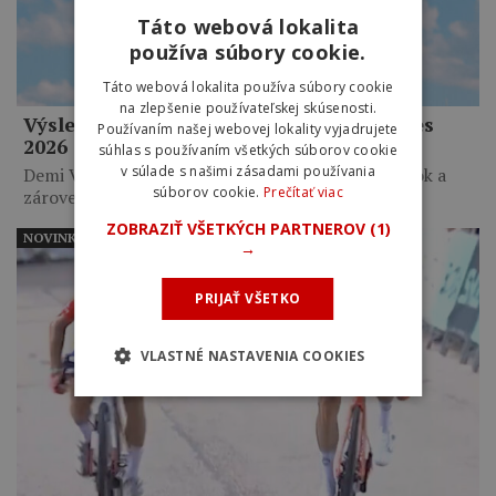
Táto webová lokalita
používa súbory cookie.
Táto webová lokalita používa súbory cookie
na zlepšenie používateľskej skúsenosti.
Výsledky 5. etapy Tour de France Femmes
Používaním našej webovej lokality vyjadrujete
2026
súhlas s používaním všetkých súborov cookie
v súlade s našimi zásadami používania
Demi Vollering zvíťazila v šprinte troch pretekárok a
súborov cookie.
Prečítať viac
zároveň favoritiek…
ZOBRAZIŤ VŠETKÝCH PARTNEROV
(1)
NOVINKY
→
PRIJAŤ VŠETKO
VLASTNÉ NASTAVENIA COOKIES