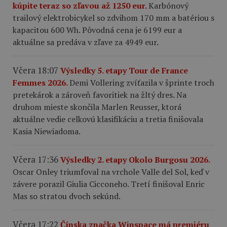
kúpite teraz so zľavou až 1250 eur.
Karbónový
trailový elektrobicykel so zdvihom 170 mm a batériou s
kapacitou 600 Wh. Pôvodná cena je 6199 eur a
aktuálne sa predáva v zľave za 4949 eur.
Včera 18:07
Výsledky 5. etapy Tour de France
Femmes 2026.
Demi Vollering zvíťazila v šprinte troch
pretekárok a zároveň favoritiek na žltý dres. Na
druhom mieste skončila Marlen Reusser, ktorá
aktuálne vedie celkovú klasifikáciu a tretia finišovala
Kasia Niewiadoma.
Včera 17:36
Výsledky 2. etapy Okolo Burgosu 2026.
Oscar Onley triumfoval na vrchole Valle del Sol, keď v
závere porazil Giulia Cicconeho. Tretí finišoval Enric
Mas so stratou dvoch sekúnd.
Včera 17:22
Čínska značka Winspace má premiéru