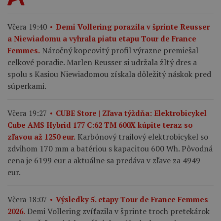
Včera 19:40
Demi Vollering porazila v šprinte Reusser
a Niewiadomu a vyhrala piatu etapu Tour de France
Náročný kopcovitý profil výrazne premiešal
Femmes.
celkové poradie. Marlen Reusser si udržala žltý dres a
spolu s Kasiou Niewiadomou získala dôležitý náskok pred
súperkami.
Včera 19:27
CUBE Store | Zľava týždňa: Elektrobicykel
Cube AMS Hybrid 177 C:62 TM 600X kúpite teraz so
Karbónový trailový elektrobicykel so
zľavou až 1250 eur.
zdvihom 170 mm a batériou s kapacitou 600 Wh. Pôvodná
cena je 6199 eur a aktuálne sa predáva v zľave za 4949
eur.
Včera 18:07
Výsledky 5. etapy Tour de France Femmes
Demi Vollering zvíťazila v šprinte troch pretekárok
2026.