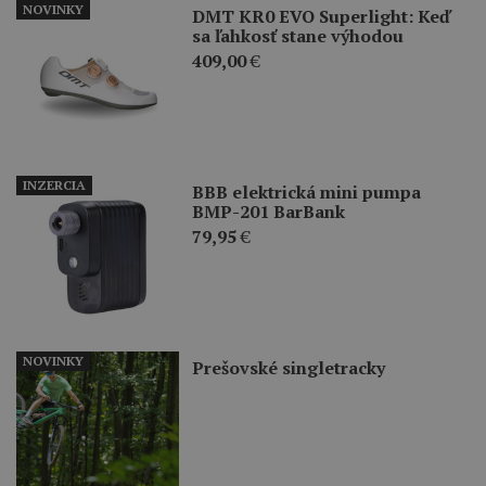
NOVINKY
DMT KR0 EVO Superlight: Keď
sa ľahkosť stane výhodou
409,00
€
INZERCIA
BBB elektrická mini pumpa
BMP-201 BarBank
79,95
€
NOVINKY
Prešovské singletracky