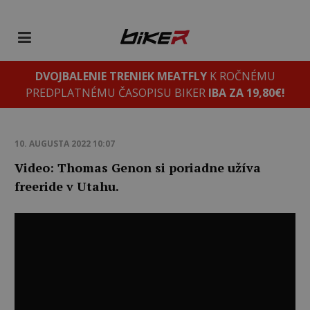
DVOJBALENIE TRENIEK MEATFLY
K ROČNÉMU
PREDPLATNÉMU ČASOPISU BIKER
IBA ZA 19,80€!
10. AUGUSTA 2022 10:07
Video: Thomas Genon si poriadne užíva
freeride v Utahu.