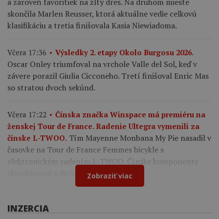
a zároveň favoritiek na žltý dres. Na druhom mieste
skončila Marlen Reusser, ktorá aktuálne vedie celkovú
klasifikáciu a tretia finišovala Kasia Niewiadoma.
Včera 17:36
Výsledky 2. etapy Okolo Burgosu 2026.
Oscar Onley triumfoval na vrchole Valle del Sol, keď v
závere porazil Giulia Cicconeho. Tretí finišoval Enric Mas
so stratou dvoch sekúnd.
Včera 17:22
Čínska značka Winspace má premiéru na
ženskej Tour de France. Radenie Ultegra vymenili za
Tím Mayenne Monbana My Pie nasadil v
čínske L-TWOO.
časovke na Tour de France Femmes bicykle s
elektronickým radením L-TWOO. Čínske komponenty
skombinoval s dielmi Shimano a Cybrei.
Zobraziť viac
INZERCIA