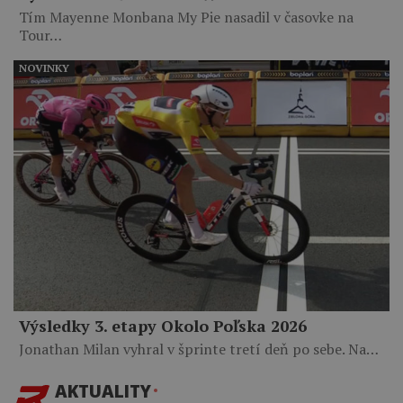
Tím Mayenne Monbana My Pie nasadil v časovke na
Tour…
NOVINKY
Výsledky 3. etapy Okolo Poľska 2026
Jonathan Milan vyhral v šprinte tretí deň po sebe. Na…
AKTUALITY