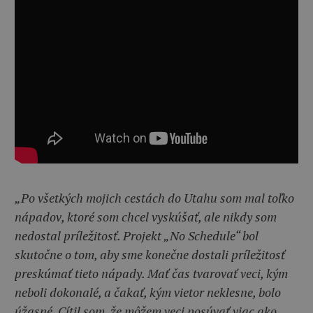
„Po všetkých mojich cestách do Utahu som mal toľko
nápadov, ktoré som chcel vyskúšať, ale nikdy som
nedostal príležitosť. Projekt „No Schedule“ bol
skutočne o tom, aby sme konečne dostali príležitosť
preskúmať tieto nápady. Mať čas tvarovať veci, kým
neboli dokonalé, a čakať, kým vietor neklesne, bolo
úžasné. Cítil som, že môžem veci posúvať viac ako