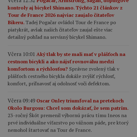
Včera 12:32
Pogačar, Armstrong, Sagan, dopingové
kontroly aj bicykel Shimano. Týchto 21 článkov z
Tour de France 2026 najviac zaujalo čitateľov
Bikeru.
Tadej Pogačar ovládol Tour de France po
piatykrát, avšak našich čitateľov zaujal ešte viac
detailný pohľad na servisný bicykel Shimano.
Včera 10:01
Aký tlak by ste mali mať v plášťoch na
cestnom bicykli a ako nájsť rovnováhu medzi
komfortom a rýchlosťou?
Správne zvolený tlak v
plášťoch cestného bicykla dokáže zvýšiť rýchlosť,
komfort, priľnavosť aj odolnosť voči defektom.
Včera 09:49
Oscar Onley triumfoval na pretekoch
Okolo Burgosu: Chcel som dokázať, že sem patrím.
23-ročný Škót premenil výbornú prácu tímu Ineos na
prvé individuálne víťazstvo po vážnom páde, pre ktorý
nemohol štartovať na Tour de France.