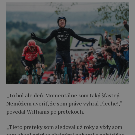
„To bol ale deň. Momentálne som taký šťastný.
Nemôžem uveriť, že som práve vyhral Fleche!,“
povedal Williams po pretekoch.
„Tieto preteky som sledoval už roky a vždy som
sem chcel prísť so slušnými nohami a pokúsiť sa