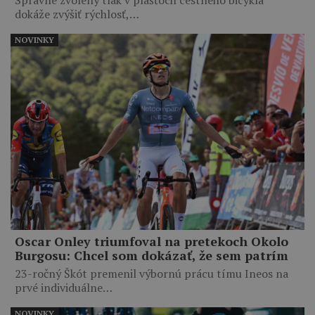
Správne zvolený tlak v plášťoch cestného bicykla
dokáže zvýšiť rýchlosť,…
NOVINKY
Oscar Onley triumfoval na pretekoch Okolo
Burgosu: Chcel som dokázať, že sem patrím
23-ročný Škót premenil výbornú prácu tímu Ineos na
prvé individuálne…
NOVINKY