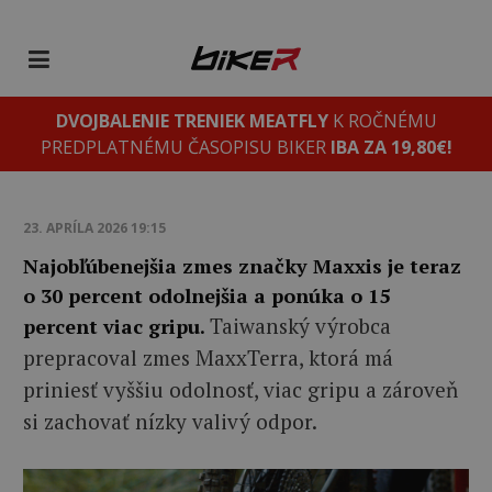
DVOJBALENIE TRENIEK MEATFLY
K ROČNÉMU
PREDPLATNÉMU ČASOPISU BIKER
IBA ZA 19,80€!
23. APRÍLA 2026 19:15
Najobľúbenejšia zmes značky Maxxis je teraz
o 30 percent odolnejšia a ponúka o 15
Taiwanský výrobca
percent viac gripu.
prepracoval zmes MaxxTerra, ktorá má
priniesť vyššiu odolnosť, viac gripu a zároveň
si zachovať nízky valivý odpor.