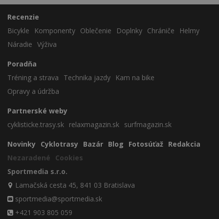
Recenzie
Bicykle
Komponenty
Oblečenie
Doplnky
Chrániče
Helmy
Náradie
Výživa
Poradňa
Tréning a strava
Technika jazdy
Kam na bike
Opravy a údržba
Partnerské weby
cyklisticke.trasy.sk
relaxmagazin.sk
surfmagazin.sk
Novinky
Cyklotrasy
Bazár
Blog
Fotosúťaž
Redakcia
Nezaradené
Cookies
Sportmedia s.r.o.
Lamačská cesta 45, 841 03 Bratislava
sportmedia@sportmedia.sk
+421 903 805 059