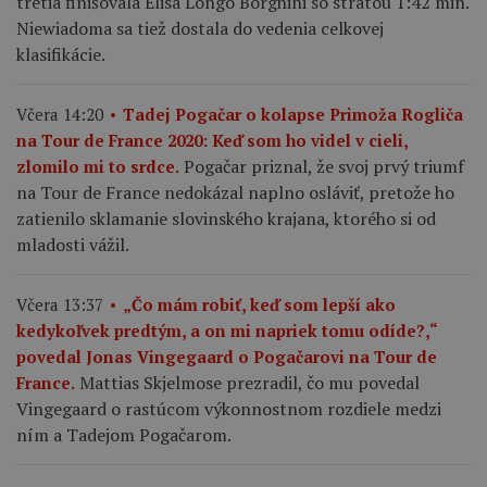
tretia finišovala Elisa Longo Borghini so stratou 1:42 min.
Niewiadoma sa tiež dostala do vedenia celkovej
klasifikácie.
Včera 14:20
Tadej Pogačar o kolapse Primoža Rogliča
na Tour de France 2020: Keď som ho videl v cieli,
Pogačar priznal, že svoj prvý triumf
zlomilo mi to srdce.
na Tour de France nedokázal naplno osláviť, pretože ho
zatienilo sklamanie slovinského krajana, ktorého si od
mladosti vážil.
Včera 13:37
„Čo mám robiť, keď som lepší ako
kedykoľvek predtým, a on mi napriek tomu odíde?,“
povedal Jonas Vingegaard o Pogačarovi na Tour de
Mattias Skjelmose prezradil, čo mu povedal
France.
Vingegaard o rastúcom výkonnostnom rozdiele medzi
ním a Tadejom Pogačarom.