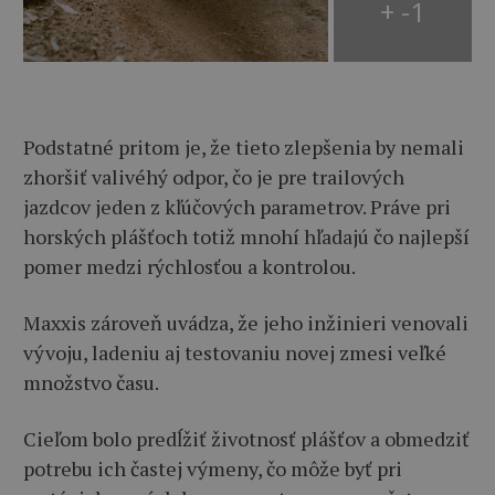
+ -1
Podstatné pritom je, že tieto zlepšenia by nemali
zhoršiť valivéhý odpor, čo je pre trailových
jazdcov jeden z kľúčových parametrov. Práve pri
horských plášťoch totiž mnohí hľadajú čo najlepší
pomer medzi rýchlosťou a kontrolou.
Maxxis zároveň uvádza, že jeho inžinieri venovali
vývoju, ladeniu aj testovaniu novej zmesi veľké
množstvo času.
Cieľom bolo predĺžiť životnosť plášťov a obmedziť
potrebu ich častej výmeny, čo môže byť pri