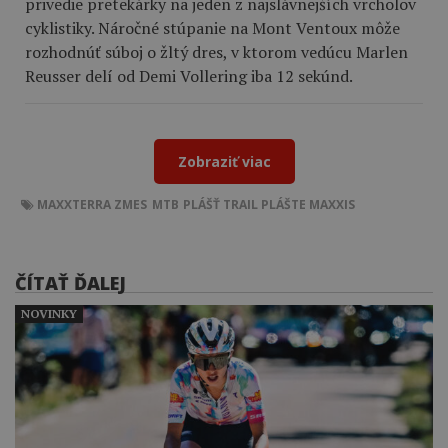
privedie pretekárky na jeden z najslávnejších vrcholov
cyklistiky. Náročné stúpanie na Mont Ventoux môže
rozhodnúť súboj o žltý dres, v ktorom vedúcu Marlen
Reusser delí od Demi Vollering iba 12 sekúnd.
Zobraziť viac
MAXXTERRA
ZMES
MTB
PLÁŠŤ
TRAIL
PLÁŠTE
MAXXIS
ČÍTAŤ ĎALEJ
NOVINKY