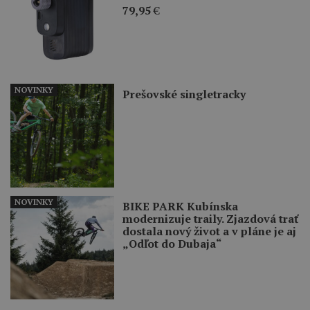
79,95
€
NOVINKY
Prešovské singletracky
NOVINKY
BIKE PARK Kubínska
modernizuje traily. Zjazdová trať
dostala nový život a v pláne je aj
„Odľot do Dubaja“