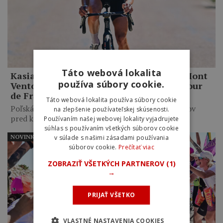
Táto webová lokalita
Kasia Niewiadoma ovládla legendárny Mont
používa súbory cookie.
Ventoux. Po neuveriteľnom výkone na Tour
de France Femmes ide do žltého dresu
Táto webová lokalita používa súbory cookie
Poľská pretekárka zaútočila necelých 10 kilometrov
na zlepšenie používateľskej skúsenosti.
pred koncom etapy a…
Používaním našej webovej lokality vyjadrujete
súhlas s používaním všetkých súborov cookie
NOVINKY
v súlade s našimi zásadami používania
súborov cookie.
Prečítať viac
ZOBRAZIŤ VŠETKÝCH PARTNEROV
(1)
→
PRIJAŤ VŠETKO
VLASTNÉ NASTAVENIA COOKIES