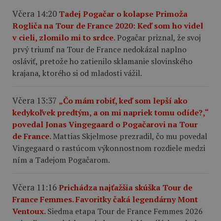
Včera 14:20
Tadej Pogačar o kolapse Primoža
Rogliča na Tour de France 2020: Keď som ho videl
v cieli, zlomilo mi to srdce.
Pogačar priznal, že svoj
prvý triumf na Tour de France nedokázal naplno
osláviť, pretože ho zatienilo sklamanie slovinského
krajana, ktorého si od mladosti vážil.
Včera 13:37
„Čo mám robiť, keď som lepší ako
kedykoľvek predtým, a on mi napriek tomu odíde?,“
povedal Jonas Vingegaard o Pogačarovi na Tour
de France.
Mattias Skjelmose prezradil, čo mu povedal
Vingegaard o rastúcom výkonnostnom rozdiele medzi
ním a Tadejom Pogačarom.
Včera 11:16
Prichádza najťažšia skúška Tour de
France Femmes. Favoritky čaká legendárny Mont
Ventoux.
Siedma etapa Tour de France Femmes 2026