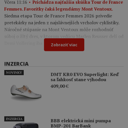
Včera 11:16
Prichádza najťažšia skúška Tour de France
Femmes. Favoritky čaká legendárny Mont Ventoux.
Siedma etapa Tour de France Femmes 2026 privedie
pretekárky na jeden z najslávnejších vrcholov cyklistiky.
Náročné stúpanie na Mont Ventoux môže rozhodnúť
súboj o žltý dres, v ktorom vedúcu Marlen Reusser delí od
Demi Vollering iba 12 sekúnd.
Zobraziť viac
INZERCIA
NOVINKY
DMT KR0 EVO Superlight: Keď
sa ľahkosť stane výhodou
409,00
€
INZERCIA
BBB elektrická mini pumpa
BMP-201 BarBank