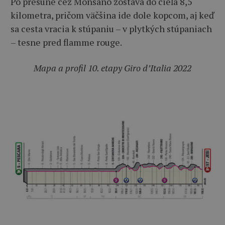
Po presune cez Monsano zostáva do cieľa 8,5
kilometra, pričom väčšina ide dole kopcom, aj keď
sa cesta vracia k stúpaniu – v plytkých stúpaniach
– tesne pred flamme rouge.
Mapa a profil 10. etapy Giro d’Italia 2022