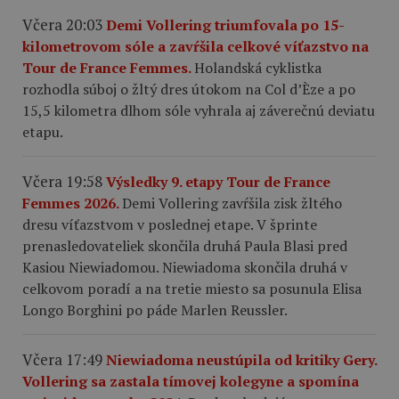
Včera 20:03
Demi Vollering triumfovala po 15-
kilometrovom sóle a zavŕšila celkové víťazstvo na
Tour de France Femmes.
Holandská cyklistka
rozhodla súboj o žltý dres útokom na Col d’Èze a po
15,5 kilometra dlhom sóle vyhrala aj záverečnú deviatu
etapu.
Včera 19:58
Výsledky 9. etapy Tour de France
Femmes 2026.
Demi Vollering zavŕšila zisk žltého
dresu víťazstvom v poslednej etape. V šprinte
prenasledovateliek skončila druhá Paula Blasi pred
Kasiou Niewiadomou. Niewiadoma skončila druhá v
celkovom poradí a na tretie miesto sa posunula Elisa
Longo Borghini po páde Marlen Reussler.
Včera 17:49
Niewiadoma neustúpila od kritiky Gery.
Vollering sa zastala tímovej kolegyne a spomína