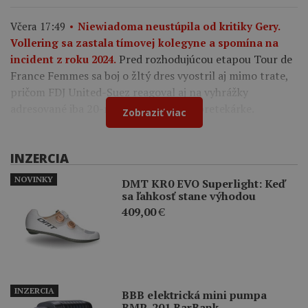
Včera 17:49
Niewiadoma neustúpila od kritiky Gery.
Vollering sa zastala tímovej kolegyne a spomína na
Pred rozhodujúcou etapou Tour de
incident z roku 2024.
France Femmes sa boj o žltý dres vyostril aj mimo trate,
pričom FDJ United-Suez reagoval aj na vyhrážky
adresované iba 20-ročnej francúzskej pretekárke.
Zobraziť viac
INZERCIA
NOVINKY
DMT KR0 EVO Superlight: Keď
sa ľahkosť stane výhodou
409,00
€
INZERCIA
BBB elektrická mini pumpa
BMP-201 BarBank