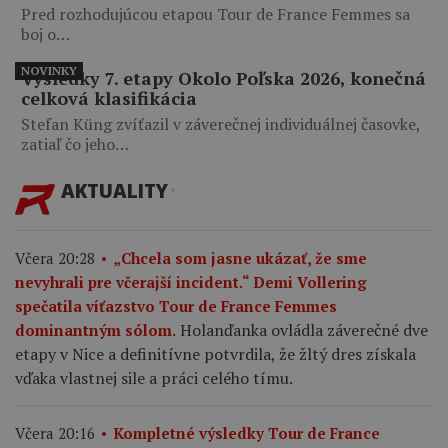
Pred rozhodujúcou etapou Tour de France Femmes sa
boj o…
NOVINKY
Výsledky 7. etapy Okolo Poľska 2026, konečná
celková klasifikácia
Stefan Küng zvíťazil v záverečnej individuálnej časovke,
zatiaľ čo jeho…
AKTUALITY
Včera 20:28
„Chcela som jasne ukázať, že sme
nevyhrali pre včerajší incident.“ Demi Vollering
spečatila víťazstvo Tour de France Femmes
Holanďanka ovládla záverečné dve
dominantným sólom.
etapy v Nice a definitívne potvrdila, že žltý dres získala
vďaka vlastnej sile a práci celého tímu.
Včera 20:16
Kompletné výsledky Tour de France