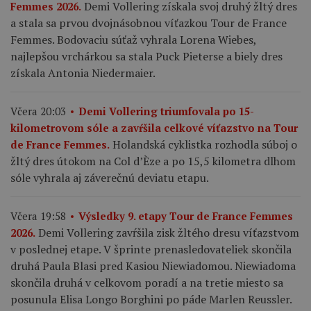
Demi Vollering získala svoj druhý žltý dres
Femmes 2026.
a stala sa prvou dvojnásobnou víťazkou Tour de France
Femmes. Bodovaciu súťaž vyhrala Lorena Wiebes,
najlepšou vrchárkou sa stala Puck Pieterse a biely dres
získala Antonia Niedermaier.
Včera 20:03
Demi Vollering triumfovala po 15-
kilometrovom sóle a zavŕšila celkové víťazstvo na Tour
Holandská cyklistka rozhodla súboj o
de France Femmes.
žltý dres útokom na Col d’Èze a po 15,5 kilometra dlhom
sóle vyhrala aj záverečnú deviatu etapu.
Včera 19:58
Výsledky 9. etapy Tour de France Femmes
Demi Vollering zavŕšila zisk žltého dresu víťazstvom
2026.
v poslednej etape. V šprinte prenasledovateliek skončila
druhá Paula Blasi pred Kasiou Niewiadomou. Niewiadoma
skončila druhá v celkovom poradí a na tretie miesto sa
posunula Elisa Longo Borghini po páde Marlen Reussler.