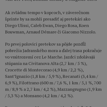
Ak zvládnu tempo v kopcoch, v záverečnom
šprinte by sa mohli presadiť aj pretekári ako
Diego Ulissi, Caleb Ewan, Diego Rosa, Koen
Bouwman, Arnaud Démare či Giacomo Nizzolo.
Po prvej polovici pretekov sa pôjde pozdĺž
pobrežia Jadranského mora a ďalej trasa pokračuje
vo vnútrozemí cez Le Marche. Jazdci zdolávajú
stúpania na Civitanova Alta (2,7 km / 5 %),
Crocette di Montecorao (4,9 km / 2,2 %),
Sant’Ignazio (1,8 km / 5,9 %), Recanati (3,4 km /
6,9 %), Filottrano (600 m / 7,6 %, 1 km / 5,1 %, 700
m / 8,9 % a 2,7 km / 4,2 %), Mazzangrugno (1,9 km
/ 5,3 %) a Monsano (4,2 km / 4,2 %).