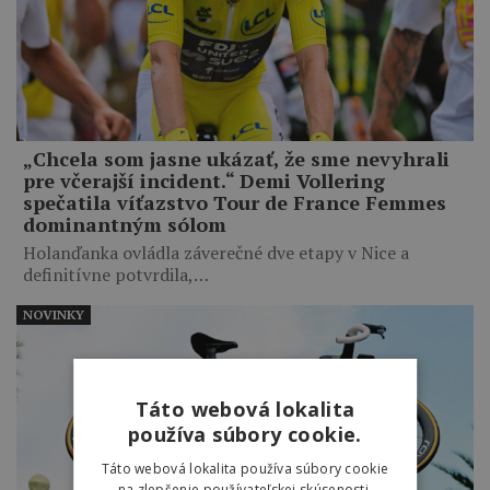
„Chcela som jasne ukázať, že sme nevyhrali
pre včerajší incident.“ Demi Vollering
spečatila víťazstvo Tour de France Femmes
dominantným sólom
Holanďanka ovládla záverečné dve etapy v Nice a
definitívne potvrdila,…
NOVINKY
Táto webová lokalita
používa súbory cookie.
Táto webová lokalita používa súbory cookie
na zlepšenie používateľskej skúsenosti.