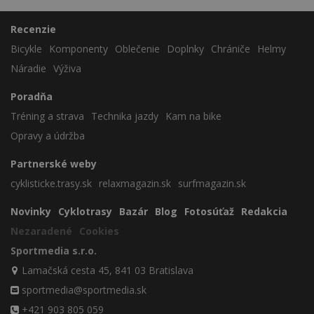
Recenzie
Bicykle
Komponenty
Oblečenie
Doplnky
Chrániče
Helmy
Náradie
Výživa
Poradňa
Tréning a strava
Technika jazdy
Kam na bike
Opravy a údržba
Partnerské weby
cyklisticke.trasy.sk
relaxmagazin.sk
surfmagazin.sk
Novinky
Cyklotrasy
Bazár
Blog
Fotosúťaž
Redakcia
Nezaradené
Cookies
Sportmedia s.r.o.
Lamačská cesta 45, 841 03 Bratislava
sportmedia@sportmedia.sk
+421 903 805 059