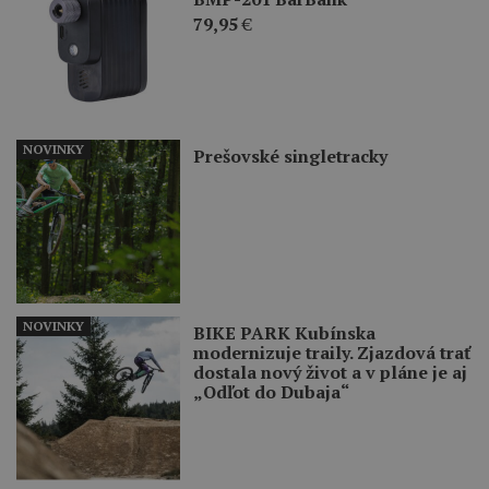
79,95
€
NOVINKY
Prešovské singletracky
NOVINKY
BIKE PARK Kubínska
modernizuje traily. Zjazdová trať
dostala nový život a v pláne je aj
„Odľot do Dubaja“