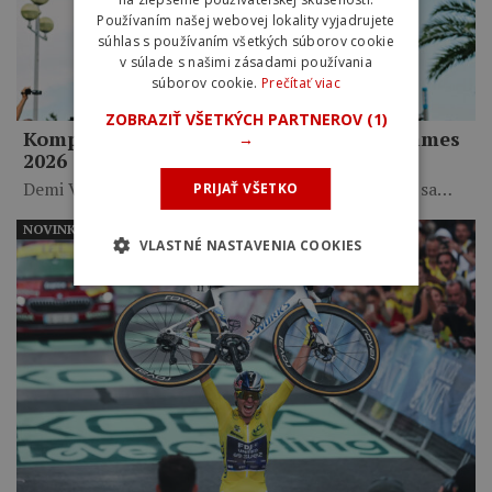
Používaním našej webovej lokality vyjadrujete
súhlas s používaním všetkých súborov cookie
v súlade s našimi zásadami používania
súborov cookie.
Prečítať viac
ZOBRAZIŤ VŠETKÝCH PARTNEROV
(1)
Kompletné výsledky Tour de France Femmes
→
2026
Demi Vollering získala svoj druhý žltý dres a stala sa…
PRIJAŤ VŠETKO
NOVINKY
VLASTNÉ NASTAVENIA COOKIES