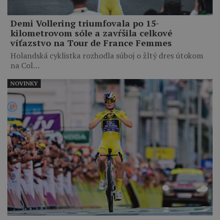
Demi Vollering triumfovala po 15-
kilometrovom sóle a zavŕšila celkové
víťazstvo na Tour de France Femmes
Holandská cyklistka rozhodla súboj o žltý dres útokom
na Col…
NOVINKY