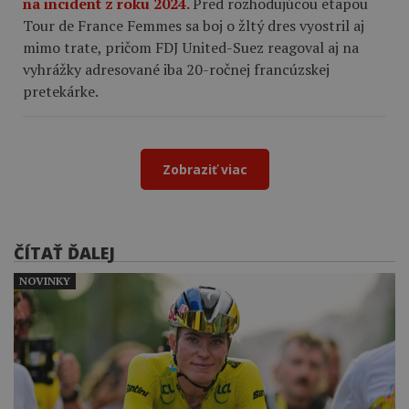
na incident z roku 2024.
Pred rozhodujúcou etapou
Tour de France Femmes sa boj o žltý dres vyostril aj
mimo trate, pričom FDJ United-Suez reagoval aj na
vyhrážky adresované iba 20-ročnej francúzskej
pretekárke.
Zobraziť viac
ČÍTAŤ ĎALEJ
NOVINKY