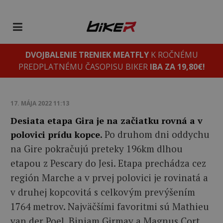
DVOJBALENIE TRENIEK MEATFLY
K ROČNÉMU
PREDPLATNÉMU ČASOPISU BIKER
IBA ZA 19,80€!
17. MÁJA 2022 11:13
Desiata etapa Gira je na začiatku rovná a v
Po druhom dni oddychu
polovici prídu kopce.
na Gire pokračujú preteky 196km dlhou
etapou z Pescary do Jesi. Etapa prechádza cez
región Marche a v prvej polovici je rovinatá a
v druhej kopcovitá s celkovým prevýšením
1764 metrov. Najväčšími favoritmi sú Mathieu
van der Poel, Biniam Girmay a Magnus Cort.