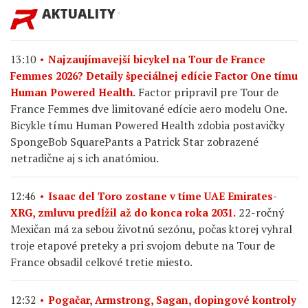
AKTUALITY
13:10
Najzaujímavejší bicykel na Tour de France
Femmes 2026? Detaily špeciálnej edície Factor One tímu
Factor pripravil pre Tour de
Human Powered Health.
France Femmes dve limitované edície aero modelu One.
Bicykle tímu Human Powered Health zdobia postavičky
SpongeBob SquarePants a Patrick Star zobrazené
netradične aj s ich anatómiou.
12:46
Isaac del Toro zostane v tíme UAE Emirates-
22-ročný
XRG, zmluvu predĺžil až do konca roka 2031.
Mexičan má za sebou životnú sezónu, počas ktorej vyhral
troje etapové preteky a pri svojom debute na Tour de
France obsadil celkové tretie miesto.
12:32
Pogačar, Armstrong, Sagan, dopingové kontroly