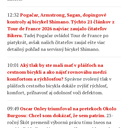
12:32
Pogačar, Armstrong, Sagan, dopingové
kontroly aj bicykel Shimano. Týchto 21 článkov z
Tour de France 2026 najviac zaujalo čitateľov
Bikeru.
Tadej Pogačar ovládol Tour de France po
piatykrát, avšak našich čitateľov zaujal ešte viac
detailný pohľad na servisný bicykel Shimano.
10:01
Aký tlak by ste mali mať v plášťoch na
cestnom bicykli a ako nájsť rovnováhu medzi
komfortom a rýchlosťou?
Správne zvolený tlak v
plášťoch cestného bicykla dokáže zvýšiť rýchlosť,
komfort, priľnavosť aj odolnosť voči defektom.
09:49
Oscar Onley triumfoval na pretekoch Okolo
Burgosu: Chcel som dokázať, že sem patrím.
23-
ročný Škót premenil výbornú prácu tímu Ineos na