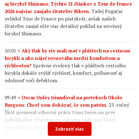
aj bicykel Shimano. Týchto 21 článkov z Tour de France
Tadej Pogačar
2026 najviac zaujalo čitateľov Bikeru.
ovládol Tour de France po piatykrát, avšak našich
čitateľov zaujal ešte viac detailný pohľad na servisný
bicykel Shimano.
10:01
Aký tlak by ste mali mať v plášťoch na cestnom
bicykli a ako nájsť rovnováhu medzi komfortom a
Správne zvolený tlak v plášťoch cestného
rýchlosťou?
bicykla dokáže zvýšiť rýchlosť, komfort, priľnavosť aj
odolnosť voči defektom.
09:49
Oscar Onley triumfoval na pretekoch Okolo
23-ročný
Burgosu: Chcel som dokázať, že sem patrím.
Škót premenil výbornú prácu tímu Ineos na prvé
individuálne víťazstvo po vážnom páde, pre ktorý
nemohol štartovať na Tour de France.
Zobraziť viac