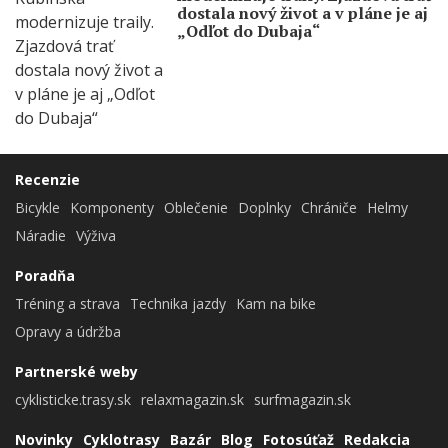
dostala nový život a v pláne je aj
„Odľot do Dubaja“
Recenzie
Bicykle
Komponenty
Oblečenie
Doplnky
Chrániče
Helmy
Náradie
Výživa
Poradňa
Tréning a strava
Technika jazdy
Kam na bike
Opravy a údržba
Partnerské weby
cyklisticke.trasy.sk
relaxmagazin.sk
surfmagazin.sk
Novinky
Cyklotrasy
Bazár
Blog
Fotosúťaž
Redakcia