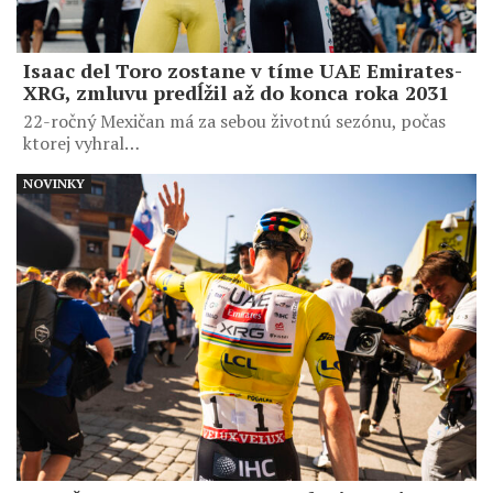
Isaac del Toro zostane v tíme UAE Emirates-
XRG, zmluvu predĺžil až do konca roka 2031
22-ročný Mexičan má za sebou životnú sezónu, počas
ktorej vyhral…
NOVINKY