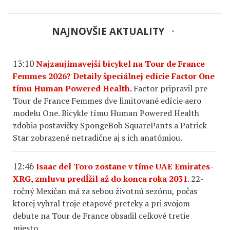
NAJNOVŠIE AKTUALITY
13:10
Najzaujímavejší bicykel na Tour de France
Femmes 2026? Detaily špeciálnej edície Factor One
tímu Human Powered Health.
Factor pripravil pre
Tour de France Femmes dve limitované edície aero
modelu One. Bicykle tímu Human Powered Health
zdobia postavičky SpongeBob SquarePants a Patrick
Star zobrazené netradične aj s ich anatómiou.
12:46
Isaac del Toro zostane v tíme UAE Emirates-
XRG, zmluvu predĺžil až do konca roka 2031.
22-
ročný Mexičan má za sebou životnú sezónu, počas
ktorej vyhral troje etapové preteky a pri svojom
debute na Tour de France obsadil celkové tretie
miesto.