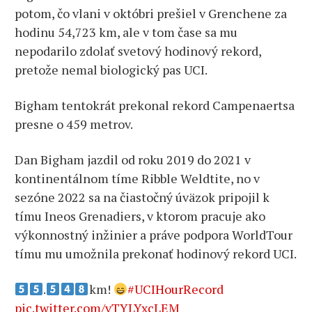
potom, čo vlani v októbri prešiel v Grenchene za
hodinu 54,723 km, ale v tom čase sa mu
nepodarilo zdolať svetový hodinový rekord,
pretože nemal biologický pas UCI.
Bigham tentokrát prekonal rekord Campenaertsa
presne o 459 metrov.
Dan Bigham jazdil od roku 2019 do 2021 v
kontinentálnom tíme Ribble Weldtite, no v
sezóne 2022 sa na čiastočný úväzok pripojil k
tímu Ineos Grenadiers, v ktorom pracuje ako
výkonnostný inžinier a práve podpora WorldTour
tímu mu umožnila prekonať hodinový rekord UCI.
.
km!
#UCIHourRecord
pic.twitter.com/vTYLYxcLEM