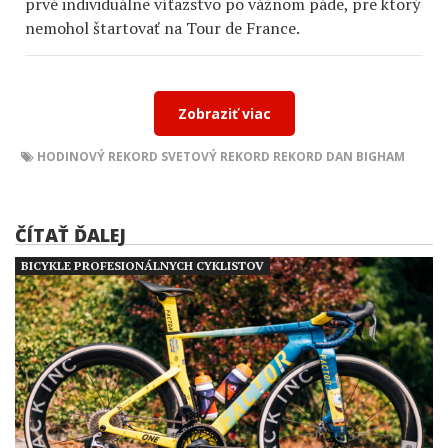
prvé individuálne víťazstvo po vážnom páde, pre ktorý
nemohol štartovať na Tour de France.
Zobraziť viac
HODINOVÝ REKORD
SVETOVÝ REKORD
REKORD
DAN BIGHAM
ČÍTAŤ ĎALEJ
BICYKLE PROFESIONÁLNYCH CYKLISTOV