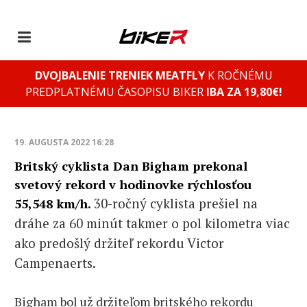
DVOJBALENIE TRENIEK MEATFLY
K ROČNÉMU
PREDPLATNÉMU ČASOPISU BIKER
IBA ZA 19,80€!
19. AUGUSTA 2022 16:28
Britský cyklista Dan Bigham prekonal
svetový rekord v hodinovke rýchlosťou
30-ročný cyklista prešiel na
55,548 km/h.
dráhe za 60 minút takmer o pol kilometra viac
ako predošlý držiteľ rekordu Victor
Campenaerts.
Bigham bol už držiteľom britského rekordu