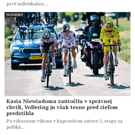
prvé individuálne…
NOVINKY
Kasia Niewiadoma zaútočila v správnej
chvíli, Vollering ju však tesne pred cieľom
predstihla
Po výbornom výkone v kopcovitom závere 5. etapy sa
poľská…