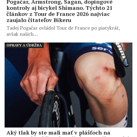
Pogačar, Armstrong, Sagan, dopingové
kontroly aj bicykel Shimano. Týchto 21
článkov z Tour de France 2026 najviac
zaujalo čitateľov Bikeru
Tadej Pogačar ovládol Tour de France po piatykrát,
avšak našich…
OPRAVY A ÚDRŽBA
Aký tlak by ste mali mať v plášťoch na