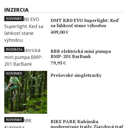
INZERCIA
NOVINKY
DMT KR0 EVO Superlight: Keď
sa ľahkosť stane výhodou
409,00
€
INZERCIA
BBB elektrická mini pumpa
BMP-201 BarBank
79,95
€
NOVINKY
Prešovské singletracky
NOVINKY
BIKE PARK Kubínska
modernizuje traily. Zjazdová trať