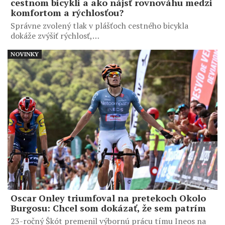
cestnom bicykli a ako nájsť rovnováhu medzi
komfortom a rýchlosťou?
Správne zvolený tlak v plášťoch cestného bicykla
dokáže zvýšiť rýchlosť,…
NOVINKY
Oscar Onley triumfoval na pretekoch Okolo
Burgosu: Chcel som dokázať, že sem patrím
23-ročný Škót premenil výbornú prácu tímu Ineos na