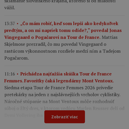
sklamanie slovinského krajana, ktorého si od mladosti
vážil.
13:37
„Čo mám robiť, keď som lepší ako kedykoľvek
predtým, a on mi napriek tomu odíde?,“ povedal Jonas
Mattias
Vingegaard o Pogačarovi na Tour de France.
Skjelmose prezradil, čo mu povedal Vingegaard o
rastúcom výkonnostnom rozdiele medzi ním a Tadejom
Pogačarom.
11:16
Prichádza najťažšia skúška Tour de France
Femmes. Favoritky čaká legendárny Mont Ventoux.
Siedma etapa Tour de France Femmes 2026 privedie
pretekárky na jeden z najslávnejších vrcholov cyklistiky.
Náročné stúpanie na Mont Ventoux môže rozhodnúť
súboj o žltý dres, v ktorom vedúcu Marlen Reusser delí od
Demi Vollering iba 12 sekúnd.
Zobraziť viac