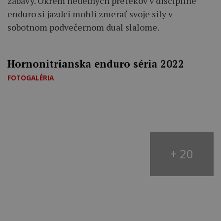
zábavy. Okrem nedeľných pretekov v disciplíne
enduro si jazdci mohli zmerať svoje sily v
sobotnom podvečernom dual slalome.
Hornonitrianska enduro séria 2022
FOTOGALÉRIA
+ 20