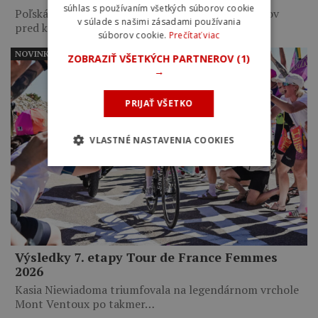
súhlas s používaním všetkých súborov cookie
Poľská pretekárka zaútočila necelých 10 kilometrov
v súlade s našimi zásadami používania
pred koncom etapy a…
súborov cookie.
Prečítať viac
NOVINKY
ZOBRAZIŤ VŠETKÝCH PARTNEROV
(1)
→
PRIJAŤ VŠETKO
VLASTNÉ NASTAVENIA COOKIES
Výsledky 7. etapy Tour de France Femmes
2026
Kasia Niewiadoma triumfovala na legendárnom vrchole
Mont Ventoux po takmer…