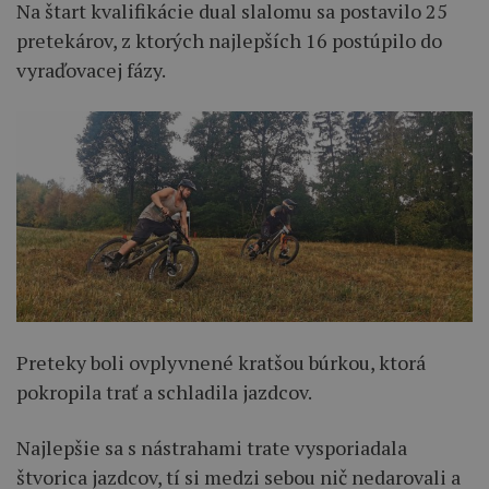
Na štart kvalifikácie dual slalomu sa postavilo 25
pretekárov, z ktorých najlepších 16 postúpilo do
vyraďovacej fázy.
Preteky boli ovplyvnené kratšou búrkou, ktorá
pokropila trať a schladila jazdcov.
Najlepšie sa s nástrahami trate vysporiadala
štvorica jazdcov, tí si medzi sebou nič nedarovali a