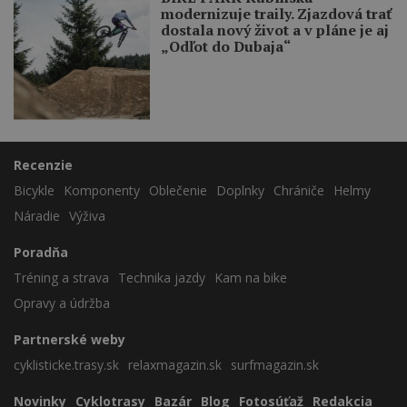
modernizuje traily. Zjazdová trať
dostala nový život a v pláne je aj
„Odľot do Dubaja“
Recenzie
Bicykle
Komponenty
Oblečenie
Doplnky
Chrániče
Helmy
Náradie
Výživa
Poradňa
Tréning a strava
Technika jazdy
Kam na bike
Opravy a údržba
Partnerské weby
cyklisticke.trasy.sk
relaxmagazin.sk
surfmagazin.sk
Novinky
Cyklotrasy
Bazár
Blog
Fotosúťaž
Redakcia