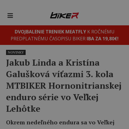
DVOJBALENIE TRENIEK MEATFLY
K ROČNÉMU
PREDPLATNÉMU ČASOPISU BIKER
IBA ZA 19,80€!
NOVINKY
Jakub Linda a Kristína
Galušková víťazmi 3. kola
MTBIKER Hornonitrianskej
enduro série vo Veľkej
Lehôtke
Okrem nedeľného endura sa vo Veľkej