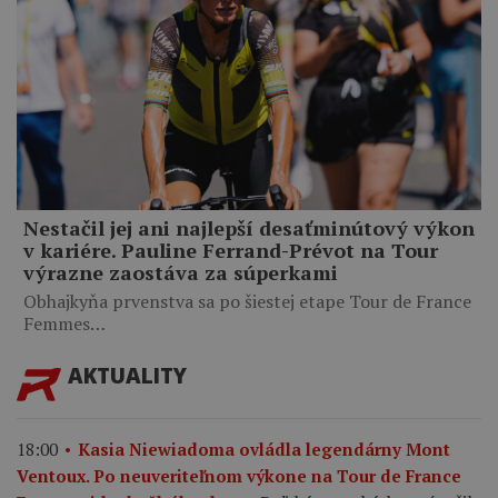
Nestačil jej ani najlepší desaťminútový výkon
v kariére. Pauline Ferrand-Prévot na Tour
výrazne zaostáva za súperkami
Obhajkyňa prvenstva sa po šiestej etape Tour de France
Femmes…
AKTUALITY
18:00
Kasia Niewiadoma ovládla legendárny Mont
Ventoux. Po neuveriteľnom výkone na Tour de France