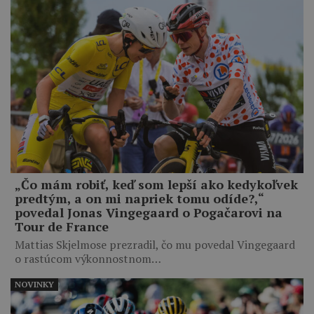
„Čo mám robiť, keď som lepší ako kedykoľvek
predtým, a on mi napriek tomu odíde?,“
povedal Jonas Vingegaard o Pogačarovi na
Tour de France
Mattias Skjelmose prezradil, čo mu povedal Vingegaard
o rastúcom výkonnostnom…
NOVINKY