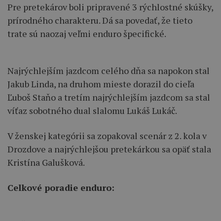
Pre pretekárov boli pripravené 3 rýchlostné skúšky,
prírodného charakteru. Dá sa povedať, že tieto
trate sú naozaj veľmi enduro špecifické.
Najrýchlejším jazdcom celého dňa sa napokon stal
Jakub Linda, na druhom mieste dorazil do cieľa
Ľuboš Staňo a tretím najrýchlejším jazdcom sa stal
víťaz sobotného dual slalomu Lukáš Lukáč.
V ženskej kategórii sa zopakoval scenár z 2. kola v
Drozdove a najrýchlejšou pretekárkou sa opäť stala
Kristína Galušková.
Celkové poradie enduro: