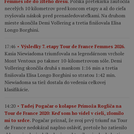
Poľská pretekárka zaútočila
Femmes ide do žltého dresu.
necelých 10 kilometrov pred koncom etapy a až do cieľa
zvyšovala náskok pred prenasledovateľkami. Na druhom
mieste skončila Demi Vollering a tretia finišovala Elisa
Longo Borghini.
17:46
Výsledky 7. etapy Tour de France Femmes 2026.
Kasia Niewiadoma triumfovala na legendárnom vrchole
Mont Ventoux po takmer 10-kilometrovom sóle. Demi
Vollering skončila druhá s mankom 1:16 min a tretia
finišovala Elisa Longo Borghini so stratou 1:42 min.
Niewiadoma sa tiež dostala do vedenia celkovej
klasifikácie.
14:20
Tadej Pogačar o kolapse Primoža Rogliča na
Tour de France 2020: Keď som ho videl v cieli, zlomilo
Pogačar priznal, že svoj prvý triumf na Tour
mi to srdce.
de France nedokázal naplno osláviť, pretože ho zatienilo