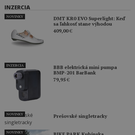
INZERCIA
NOVINKY
DMT KR0 EVO Superlight: Keď
sa ľahkosť stane výhodou
409,00
€
INZERCIA
BBB elektrická mini pumpa
BMP-201 BarBank
79,95
€
NOVINKY
Prešovské singletracky
NOVINKY
BIKE PARK Kubínska