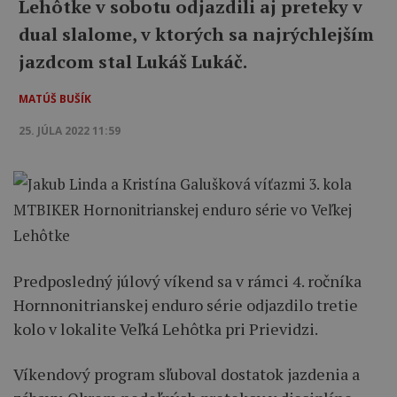
Lehôtke v sobotu odjazdili aj preteky v
dual slalome, v ktorých sa najrýchlejším
jazdcom stal Lukáš Lukáč.
MATÚŠ BUŠÍK
25. JÚLA 2022 11:59
Predposledný júlový víkend sa v rámci 4. ročníka
Hornnonitrianskej enduro série odjazdilo tretie
kolo v lokalite Veľká Lehôtka pri Prievidzi.
Víkendový program sľuboval dostatok jazdenia a