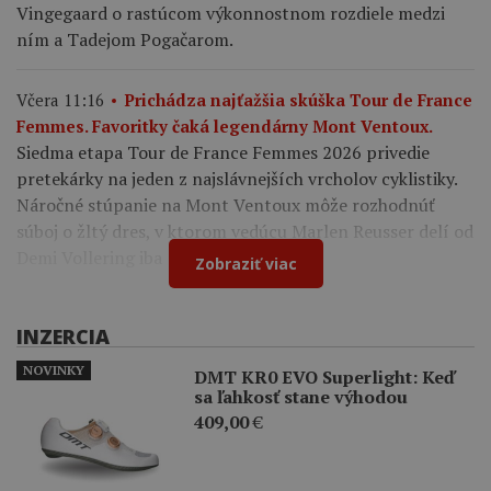
Vingegaard o rastúcom výkonnostnom rozdiele medzi
ním a Tadejom Pogačarom.
Včera 11:16
Prichádza najťažšia skúška Tour de France
Femmes. Favoritky čaká legendárny Mont Ventoux.
Siedma etapa Tour de France Femmes 2026 privedie
pretekárky na jeden z najslávnejších vrcholov cyklistiky.
Náročné stúpanie na Mont Ventoux môže rozhodnúť
súboj o žltý dres, v ktorom vedúcu Marlen Reusser delí od
Demi Vollering iba 12 sekúnd.
Zobraziť viac
INZERCIA
NOVINKY
DMT KR0 EVO Superlight: Keď
sa ľahkosť stane výhodou
409,00
€