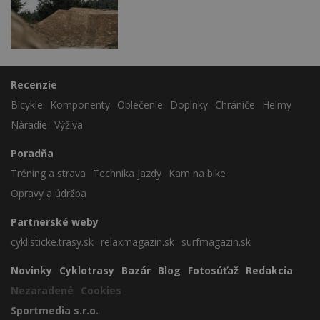
Recenzie
Bicykle
Komponenty
Oblečenie
Doplnky
Chrániče
Helmy
Náradie
Výživa
Poradňa
Tréning a strava
Technika jazdy
Kam na bike
Opravy a údržba
Partnerské weby
cyklisticke.trasy.sk
relaxmagazin.sk
surfmagazin.sk
Novinky
Cyklotrasy
Bazár
Blog
Fotosúťaž
Redakcia
Nezaradené
Cookies
Sportmedia s.r.o.