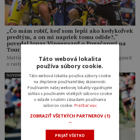
„Čo mám robiť, keď som lepší ako kedykoľvek
predtým, a on mi napriek tomu odíde?,“
povedal Jonas Vingegaard o Pogačarovi na
Tour de France
Mattias Skjelmose prezradil, čo mu povedal Vingegaard
Táto webová lokalita
o rastúcom výkonnostnom…
používa súbory cookie.
NOVINKY
Táto webová lokalita používa súbory cookie
na zlepšenie používateľskej skúsenosti.
Používaním našej webovej lokality vyjadrujete
súhlas s používaním všetkých súborov cookie
v súlade s našimi zásadami používania
súborov cookie.
Prečítať viac
ZOBRAZIŤ VŠETKÝCH PARTNEROV
(1)
→
PRIJAŤ VŠETKO