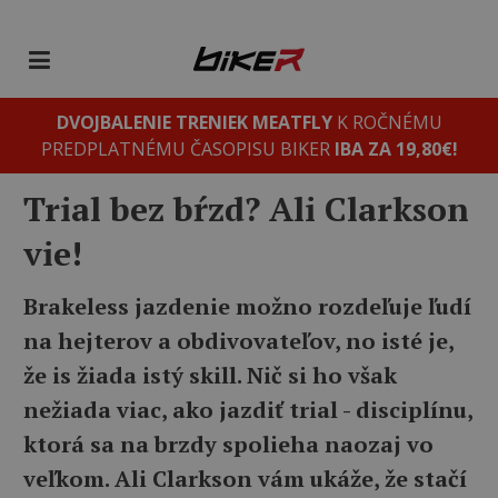
DVOJBALENIE TRENIEK MEATFLY
K ROČNÉMU
PREDPLATNÉMU ČASOPISU BIKER
IBA ZA 19,80€!
Trial bez bŕzd? Ali Clarkson
vie!
Brakeless jazdenie možno rozdeľuje ľudí
na hejterov a obdivovateľov, no isté je,
že is žiada istý skill. Nič si ho však
nežiada viac, ako jazdiť trial - disciplínu,
ktorá sa na brzdy spolieha naozaj vo
veľkom. Ali Clarkson vám ukáže, že stačí